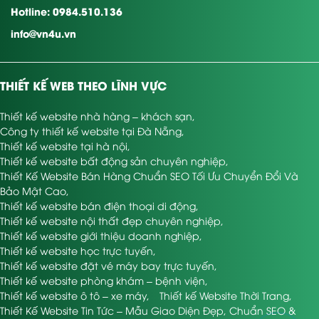
Hotline: 0984.510.136
info@vn4u.vn
THIẾT KẾ WEB THEO LĨNH VỰC
Thiết kế website nhà hàng – khách sạn
,
Công ty thiết kế website tại Đà Nẵng
,
Thiết kế website tại hà nội
,
Thiết kế website bất động sản chuyên nghiệp
,
Thiết Kế Website Bán Hàng Chuẩn SEO Tối Ưu Chuyển Đổi Và
Bảo Mật Cao
,
Thiết kế website bán điện thoại di động
,
Thiết kế website nội thất đẹp chuyên nghiệp
,
Thiết kế website giới thiệu doanh nghiệp
,
Thiết kế website học trực tuyến
,
Thiết kế website đặt vé máy bay trực tuyến
,
Thiết kế website phòng khám – bệnh viện
,
Thiết kế website ô tô – xe máy
,
Thiết kế Website Thời Trang
,
Thiết Kế Website Tin Tức – Mẫu Giao Diện Đẹp, Chuẩn SEO &