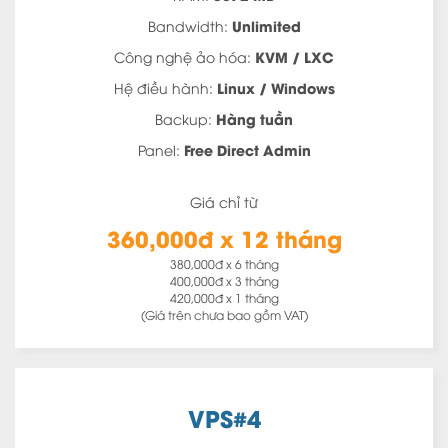
Unlimited
Bandwidth:
KVM / LXC
Công nghệ ảo hóa:
Linux / Windows
Hệ điều hành:
Hàng tuần
Backup:
Free Direct Admin
Panel:
Giá chỉ từ
360,000đ x 12 tháng
380,000đ x 6 tháng
400,000đ x 3 tháng
420,000đ x 1 tháng
(Giá trên chưa bao gồm VAT)
VPS#4