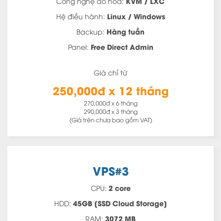
KVM / LXC
Công nghệ ảo hóa:
Linux / Windows
Hệ điều hành:
Hàng tuần
Backup:
Free Direct Admin
Panel:
Giá chỉ từ
250,000đ x 12 tháng
270,000đ x 6 tháng
290,000đ x 3 tháng
(Giá trên chưa bao gồm VAT)
VPS#3
2 core
CPU:
45GB [SSD Cloud Storage]
HDD:
3072 MB
RAM: