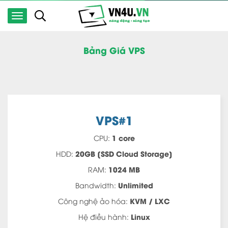
Bảng Giá VPS
VPS#1
1 core
CPU:
20GB [SSD Cloud Storage]
HDD:
1024 MB
RAM:
Unlimited
Bandwidth:
KVM / LXC
Công nghệ ảo hóa:
Linux
Hệ điều hành: