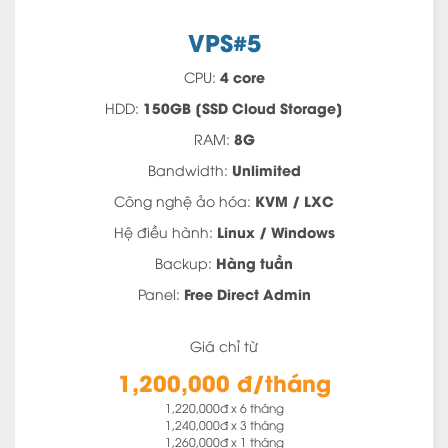
VPS#5
4 core
CPU:
150GB [SSD Cloud Storage]
HDD:
8G
RAM:
Unlimited
Bandwidth:
KVM / LXC
Công nghệ ảo hóa:
Linux / Windows
Hệ điều hành:
Hàng tuần
Backup:
Free Direct Admin
Panel:
Giá chỉ từ
1,200,000 đ/tháng
1,220,000đ x 6 tháng
1,240,000đ x 3 tháng
1,260,000đ x 1 tháng