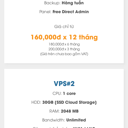
Hàng tuần
Backup:
Free Direct Admin
Panel:
Giá chỉ từ
160,000đ x 12 tháng
180,000đ x 6 tháng
200,000đ x 3 tháng
(Giá trên chưa bao gồm VAT)
VPS#2
1 core
CPU:
30GB [SSD Cloud Storage]
HDD:
2048 MB
RAM:
Unlimited
Bandwidth: