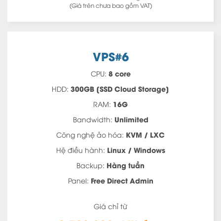
(Giá trên chưa bao gồm VAT)
VPS#6
8 core
CPU:
300GB [SSD Cloud Storage]
HDD:
16G
RAM:
Unlimited
Bandwidth:
KVM / LXC
Công nghệ ảo hóa:
Linux / Windows
Hệ điều hành:
Hàng tuần
Backup:
Free Direct Admin
Panel:
Giá chỉ từ