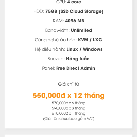
4 core
CPU:
75GB [SSD Cloud Storage]
HDD:
4096 MB
RAM:
Unlimited
Bandwidth:
KVM / LXC
Công nghệ ảo hóa:
Linux / Windows
Hệ điều hành:
Hàng tuần
Backup:
Free Direct Admin
Panel:
Giá chỉ từ
550,000đ x 12 tháng
570,000đ x 6 tháng
590,000đ x 3 tháng
610,000đ x 1 tháng
(Giá trên chưa bao gồm VAT)