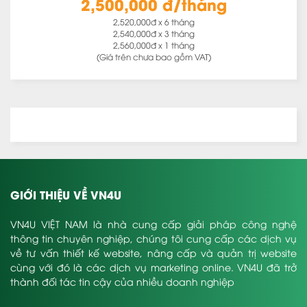
2,500,000 đ/tháng
2,520,000đ x 6 tháng
2,540,000đ x 3 tháng
2,560,000đ x 1 tháng
(Giá trên chưa bao gồm VAT)
GIỚI THIỆU VỀ VN4U
VN4U VIỆT NAM là nhà cung cấp giải pháp công nghệ
thông tin chuyên nghiệp, chúng tôi cung cấp các dịch vụ
về tư vấn thiết kế website, nâng cấp và quản trị website
cùng với đó là các dịch vụ marketing online. VN4U đã trở
thành đối tác tin cậy của nhiều doanh nghiệp