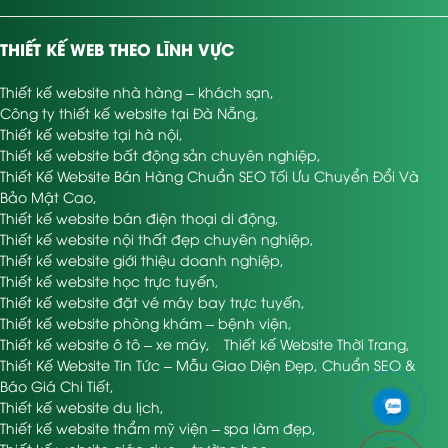
THIẾT KẾ WEB THEO LĨNH VỰC
Thiết kế website nhà hàng – khách sạn
,
Công ty thiết kế website tại Đà Nẵng
,
Thiết kế website tại hà nội
,
Thiết kế website bất động sản chuyên nghiệp
,
Thiết Kế Website Bán Hàng Chuẩn SEO Tối Ưu Chuyển Đổi Và
Bảo Mật Cao
,
Thiết kế website bán điện thoại di động
,
Thiết kế website nội thất đẹp chuyên nghiệp
,
Thiết kế website giới thiệu doanh nghiệp
,
Thiết kế website học trực tuyến
,
Thiết kế website đặt vé máy bay trực tuyến
,
Thiết kế website phòng khám – bệnh viện
,
Thiết kế website ô tô – xe máy
,
Thiết kế Website Thời Trang
,
Thiết Kế Website Tin Tức – Mẫu Giao Diện Đẹp, Chuẩn SEO &
Báo Giá Chi Tiết
,
Thiết kế website du lịch
,
Thiết kế website thẩm mỹ viện – spa làm đẹp
,