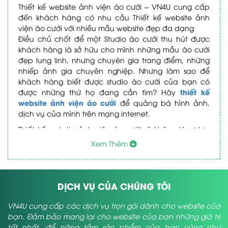
Thiết kế website ảnh viện áo cưới – VN4U cung cấp
đến khách hàng có nhu cầu Thiết kế website ảnh
viện áo cưới với nhiều mẫu website đẹp đa dạng
Điều chủ chốt để một Studio áo cưới thu hút được
khách hàng là sở hữu cho mình những mẫu áo cưới
đẹp lung linh, nhưng chuyên gia trang điểm, những
nhiếp ảnh gia chuyên nghiệp. Nhưng làm sao để
khách hàng biết được studio áo cưới của bạn có
thiết kế
được những thứ họ đang cần tìm? Hãy
website ảnh viện áo cưới
để quảng bá hình ảnh,
dịch vụ của mình trên mạng internet.
Thiết kế website ảnh viện áo cưới sẽ không là sự lựa
chọn hoang phí bởi nó sẽ mang lại cho bạn một lợi
Xem Thêm
nhuận khủng nếu bạn đi đúng hướng. Thiết kế
website ảnh viện áo cưới là chỉ đơn giản là đánh dấu
sự hiện diện của studio áo cưới của bạn trên internet
mà nó còn giống như một cuốn cataloge giúp khách
DỊCH VỤ CỦA CHÚNG TÔI
hàng tìm kiếm các gói dịch vụ của bạn dễ dàng hơn.
Hãy chăm chỉ đăng tải hình ảnh, video cho các gói
VN4U cung cấp các dịch vụ trọn gói dành cho website của
dịch vụ ảnh viện áo cưới bạn cung cấp, bởi hình
bạn. Đảm bảo mang lại cho website của bạn những giá trị
ảnh, video thể hiện chính linh hồn của ảnh viện áo
tốt nhất, để nâng tầm sản phẩm của bạn cũng như