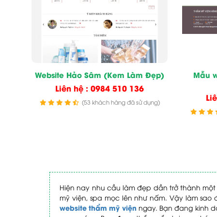
Website Hảo Sâm (Kem Làm Đẹp)
Mẫu w
Liên hệ : 0984 510 136
Li
(53 khách hàng đã sử dụng)
Hiện nay nhu cầu làm đẹp dần trở thành một 
mỹ viện, spa mọc lên như nấm. Vậy làm sao đ
website thẩm mỹ viện
ngay. Bạn đang kinh d