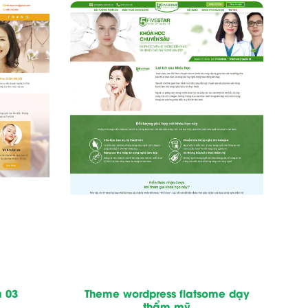
a 03
Theme wordpress flatsome dạy
thẩm mỹ