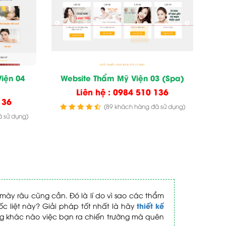
iện 04
Website Thẩm Mỹ Viện 03 (Spa)
Liên hệ : 0984 510 136
136
(89 khách hàng đã sử dụng)
 sử dụng)
ày râu cũng cần. Đó là lí do vì sao các thẩm
thiết kế
c liệt này? Giải pháp tốt nhất là hãy
ng khác nào việc bạn ra chiến trường mà quên