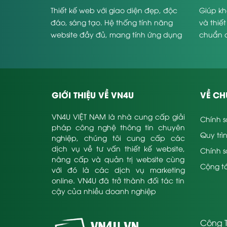
Cửa sổ chat online sẽ được tích hợp trực tiế
Thiết kế web với giao diện đẹp, độc
Giúp kh
này.
đáo, sáng tạo. Hệ thống tính năng
và thiế
Tính năng đặt lịch trước sẽ không thể thiếu khi
website đầy đủ, mang tính ứng dụng
chuẩn 
Thiết kế website thẩm mỹ – spa chuẩn SEO ch
cao và phù hợp với từng doanh
Website
định trực tiếp đến lượng khách hàng tiềm nă
nghiệp.
Coder của VN4U lựa chọn công nghệ Responsive
nghiệm tuyệt vời nhất cho người dùng.
Bảo mật là điều không thể không chú ý đến. 
đa, an toàn trước nguy cơ bị tấn công của cá
GIỚI THIỆU VỀ VN4U
VỀ CH
Với định hướng và mục tiêu dài hạn về việc t
VN4U VIỆT NAM là nhà cung cấp giải
việc nghiên cứu để đưa ra các giải pháp tốt
Chính s
pháp công nghệ thông tin chuyên
khách hàng
Quy trì
nghiệp, chúng tôi cung cấp các
Với định hướng phát triển dài hạn, tạo ra nh
dịch vụ về tư vấn thiết kế website,
cứu để đưa ra được những giải pháp tốt nh
Chính 
nâng cấp và quản trị website cùng
website thẩm mỹ
– spa của chúng tôi.
Cộng tá
với đó là các dịch vụ marketing
online. VN4U đã trở thành đối tác tin
cậy của nhiều doanh nghiệp
Công T