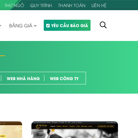
THƯ NGỎ
QUY TRÌNH
THANH TOÁN
LIÊN HỆ
BẢNG GIÁ
YÊU CẦU BÁO GIÁ
WEB NHÀ HÀNG
WEB CÔNG TY