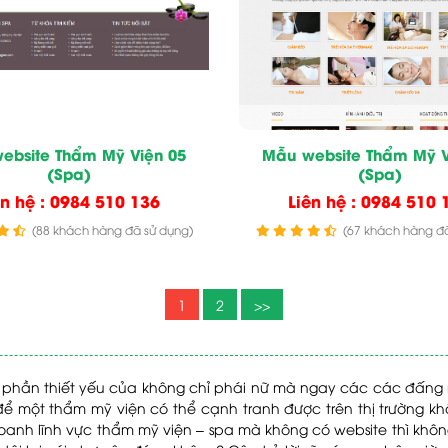
ebsite Thẩm Mỹ Viện 05
Mẫu website Thẩm Mỹ V
(Spa)
(Spa)
ên hệ : 0984 510 136
Liên hệ : 0984 510 
(88 khách hàng đã sử dụng)
(67 khách hàng đã
1
2
>>
phần thiết yếu của không chỉ phái nữ mà ngay các các đấng m
ể một thẩm mỹ viện có thể cạnh tranh được trên thị trường khố
oanh lĩnh vực thẩm mỹ viện – spa mà không có website thì khô