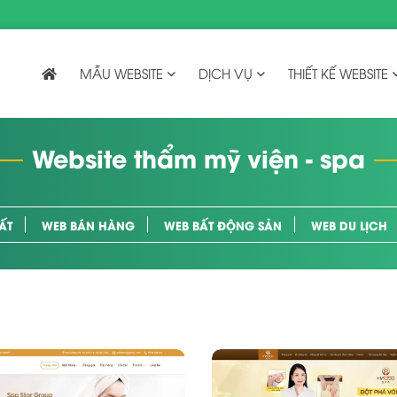
MẪU WEBSITE
DỊCH VỤ
THIẾT KẾ WEBSITE
Website thẩm mỹ viện - spa
ẤT
WEB BÁN HÀNG
WEB BẤT ĐỘNG SẢN
WEB DU LỊCH