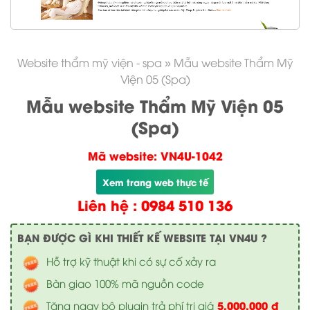
Website thẩm mỹ viện - spa
»
Mẫu website Thẩm Mỹ
Viện 05 (Spa)
Mẫu website Thẩm Mỹ Viện 05
(Spa)
Mã website: VN4U-1042
Xem trang web thực tế
Liên hệ : 0984 510 136
BẠN ĐƯỢC GÌ KHI THIẾT KẾ WEBSITE TẠI VN4U ?
Hỗ trợ kỹ thuật khi có sự cố xảy ra
Bàn giao 100% mã nguồn code
5.000.000 đ
Tặng ngay bộ plugin trả phí trị giá