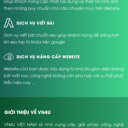
Giúp khách hàng cập nhật nội dung và thiết kế hình ảnh
theo những quy chuẩn cho các chuyên mục trên Website.
DỊCH VỤ VIẾT BÀI
Dịch vụ viết bài chuẩn seo giúp khách hàng dễ dàng hơn
khi seo top từ khóa trên google
DỊCH VỤ NÂNG CẤP WEBSITE
Website của bạn được xây dựng từ khá lâu,giao diện không
bắt mắt hay công nghệ không còn phù hợp với xu thế phát
triển hiện nay ...
GIỚI THIỆU VỀ VN4U
VN4U VIỆT NAM là nhà cung cấp giải pháp công nghệ