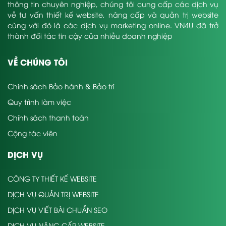
thông tin chuyên nghiệp, chúng tôi cung cấp các dịch vụ
về tư vấn thiết kế website, nâng cấp và quản trị website
cùng với đó là các dịch vụ marketing online. VN4U đã trở
thành đối tác tin cậy của nhiều doanh nghiệp
VỀ CHÚNG TÔI
Chính sách Bảo hành & Bảo trì
Quy trình làm việc
Chính sách thanh toán
Cộng tác viên
DỊCH VỤ
CÔNG TY THIẾT KẾ WEBSITE
DỊCH VỤ QUẢN TRỊ WEBSITE
DỊCH VỤ VIẾT BÀI CHUẨN SEO
DỊCH VỤ NÂNG CẤP WEBSITE