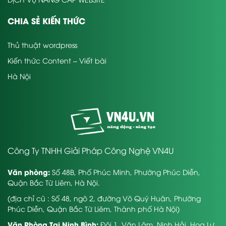
CHIA SẺ KIẾN THỨC
Thủ thuật wordpress
Kiến thức Content – Viết bài
Hà Nội
Công Ty TNHH Giải Pháp Công Nghệ VN4U
Văn phòng:
Số 48B, Phố Phúc Minh, Phường Phúc Diễn,
Quận Bắc Từ Liêm, Hà Nội.
(địa chỉ cũ : Số 48, ngõ 2, đường Võ Quý Huân, Phường
Phúc Diễn, Quận Bắc Từ Liêm, Thành phố Hà Nội)
Văn Phòng Tại Ninh Bình:
Đội 1, Văn Lâm, Ninh Hải, Hoa Lư,