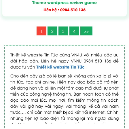
Theme wordpress review game
Liên hệ : 0984 510 136
1
2
3
4
>>
Thiết kế website Tin Tức cùng VN4U với nhiều các ưu
đãi hấp dẫn. Liên hệ ngay VN4U 0984 510 136 để
Thiết kế website Tin Tức
được tư vấn
Cho đến bây giờ có lẽ bạn sẽ không còn xa lạ gì với
tin tức, tạp chí online. Hiện nay đọc báo đã trở nên
dễ dàng hơn và đi lên một tầm cao mới dưới sự phát
triển của công nghệ thông tin. Bạn hoàn toàn có thể
đọc báo mọi lúc, mọi nơi, tìm kiếm thông tin cách
đây vài giờ hay vài ngày, vài tháng, kể cả vài năm
trước,… chỉ cần một thiết bị có kết nối internet. Chính
những tiện lợi báo điện tử mang lại mà người dùng
đã không còn sử dụng báo giấy mà chuyển sang