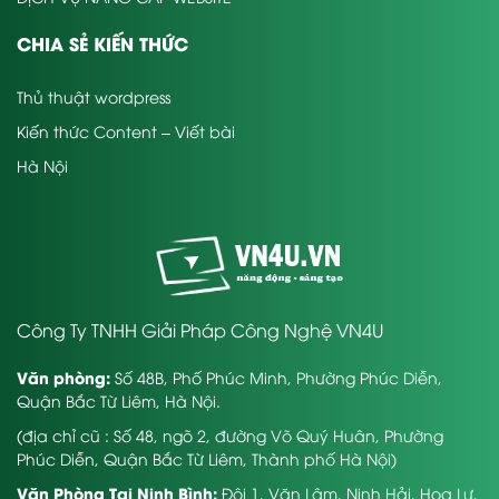
CHIA SẺ KIẾN THỨC
Thủ thuật wordpress
Kiến thức Content – Viết bài
Hà Nội
Công Ty TNHH Giải Pháp Công Nghệ VN4U
Văn phòng:
Số 48B, Phố Phúc Minh, Phường Phúc Diễn,
Quận Bắc Từ Liêm, Hà Nội.
(địa chỉ cũ : Số 48, ngõ 2, đường Võ Quý Huân, Phường
Phúc Diễn, Quận Bắc Từ Liêm, Thành phố Hà Nội)
Văn Phòng Tại Ninh Bình:
Đội 1, Văn Lâm, Ninh Hải, Hoa Lư,