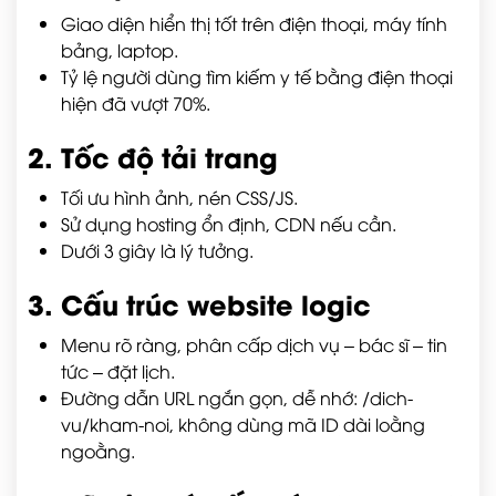
Giao diện hiển thị tốt trên điện thoại, máy tính
bảng, laptop.
Tỷ lệ người dùng tìm kiếm y tế bằng điện thoại
hiện đã vượt 70%.
2. Tốc độ tải trang
Tối ưu hình ảnh, nén CSS/JS.
Sử dụng hosting ổn định, CDN nếu cần.
Dưới 3 giây là lý tưởng.
3. Cấu trúc website logic
Menu rõ ràng, phân cấp dịch vụ – bác sĩ – tin
tức – đặt lịch.
Đường dẫn URL ngắn gọn, dễ nhớ:
/dich-
vu/kham-noi
, không dùng mã ID dài loằng
ngoằng.