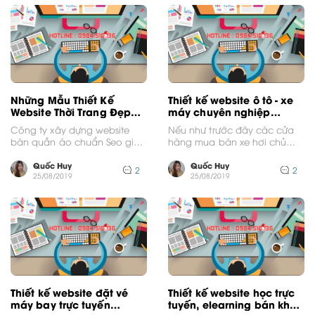
Những Mẫu Thiết Kế
Thiết kế website ô tô - xe
Website Thời Trang Đẹp
máy chuyên nghiệp
Chuyên Nghiệp
chuẩn SEO
Công ty xây dựng website
Nếu như trước đây các cửa
bán quần áo chuẩn Seo giá
hàng mua bán xe hơi chủ
tốt Xây dựng website bán
yếu kinh doanh sản phẩm,
quần áo...
dịch...
Quốc Huy
Quốc Huy
2
2
25/08/2019
25/08/2019
Thiết kế website đặt vé
Thiết kế website học trực
máy bay trực tuyến
tuyến, elearning bán khoá