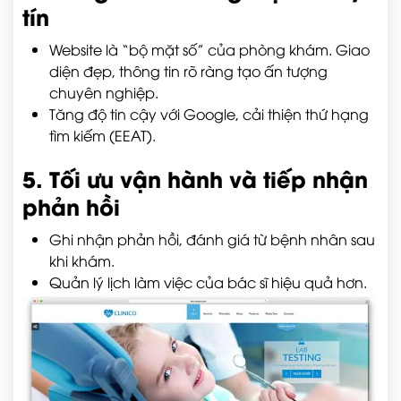
tín
Website là “bộ mặt số” của phòng khám. Giao
diện đẹp, thông tin rõ ràng tạo ấn tượng
chuyên nghiệp.
Tăng độ tin cậy với Google, cải thiện thứ hạng
tìm kiếm (EEAT).
5. Tối ưu vận hành và tiếp nhận
phản hồi
Ghi nhận phản hồi, đánh giá từ bệnh nhân sau
khi khám.
Quản lý lịch làm việc của bác sĩ hiệu quả hơn.