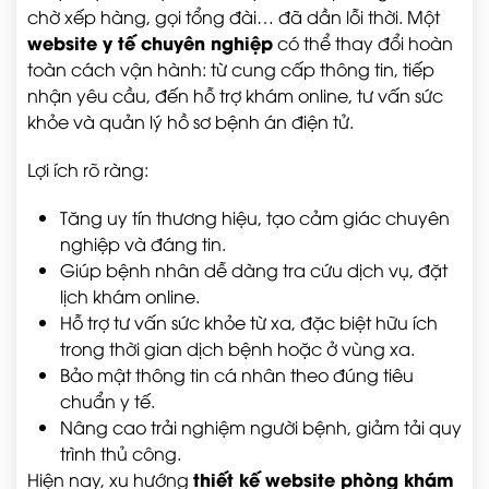
chờ xếp hàng, gọi tổng đài… đã dần lỗi thời. Một
website y tế chuyên nghiệp
có thể thay đổi hoàn
toàn cách vận hành: từ cung cấp thông tin, tiếp
nhận yêu cầu, đến hỗ trợ khám online, tư vấn sức
khỏe và quản lý hồ sơ bệnh án điện tử.
Lợi ích rõ ràng:
Tăng uy tín thương hiệu, tạo cảm giác chuyên
nghiệp và đáng tin.
Giúp bệnh nhân dễ dàng tra cứu dịch vụ, đặt
lịch khám online.
Hỗ trợ tư vấn sức khỏe từ xa, đặc biệt hữu ích
trong thời gian dịch bệnh hoặc ở vùng xa.
Bảo mật thông tin cá nhân theo đúng tiêu
chuẩn y tế.
Nâng cao trải nghiệm người bệnh, giảm tải quy
trình thủ công.
thiết kế website phòng khám
Hiện nay, xu hướng