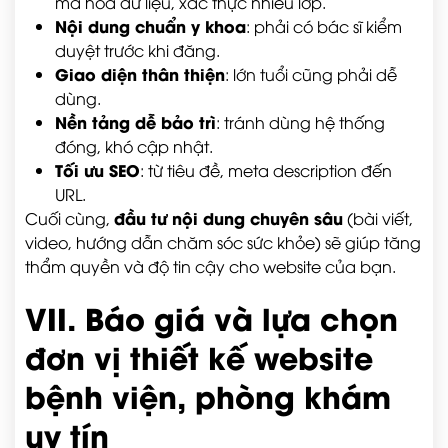
mã hóa dữ liệu, xác thực nhiều lớp.
Nội dung chuẩn y khoa
: phải có bác sĩ kiểm
duyệt trước khi đăng.
Giao diện thân thiện
: lớn tuổi cũng phải dễ
dùng.
Nền tảng dễ bảo trì
: tránh dùng hệ thống
đóng, khó cập nhật.
Tối ưu SEO
: từ tiêu đề, meta description đến
URL.
đầu tư nội dung chuyên sâu
Cuối cùng,
(bài viết,
video, hướng dẫn chăm sóc sức khỏe) sẽ giúp tăng
thẩm quyền và độ tin cậy cho website của bạn.
VII. Báo giá và lựa chọn
đơn vị thiết kế website
bệnh viện, phòng khám
uy tín