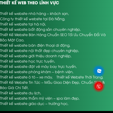
THIẾT KẾ WEB THEO LĨNH VỰC
Thiết kế website nhà hàng – khách sạn
,
Công ty thiết kế website tại Đà Nẵng
,
Thiết kế website tại hà nội
,
Thiết kế website bất động sản chuyên nghiệp
,
Thiết Kế Website Bán Hàng Chuẩn SEO Tối Ưu Chuyển Đổi Và
Bảo Mật Cao
,
Thiết kế website bán điện thoại di động
,
Thiết kế website nội thất đẹp chuyên nghiệp
,
Thiết kế website giới thiệu doanh nghiệp
,
Thiết kế website học trực tuyến
,
Thiết kế website đặt vé máy bay trực tuyến
,
Thiết kế website phòng khám – bệnh viện
,
Thiết kế website ô tô – xe máy
,
Thiết kế Website Thời Trang
,
Thiết Kế Website Tin Tức – Mẫu Giao Diện Đẹp, Chuẩn SEO &
Báo Giá Chi Tiết
,
Thiết kế website du lịch
,
Thiết kế website thẩm mỹ viện – spa làm đẹp
,
Thiết kế website giáo dục – trường học
,