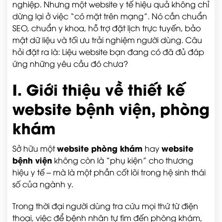
nghiệp. Nhưng một website y tế hiệu quả không chỉ
dừng lại ở việc “có mặt trên mạng”. Nó cần chuẩn
SEO, chuẩn y khoa, hỗ trợ đặt lịch trực tuyến, bảo
mật dữ liệu và tối ưu trải nghiệm người dùng. Câu
hỏi đặt ra là: Liệu website bạn đang có đã đủ đáp
ứng những yêu cầu đó chưa?
I. Giới thiệu về thiết kế
website bệnh viện, phòng
khám
website phòng khám
website
Sở hữu một
hay
bệnh viện
không còn là “phụ kiện” cho thương
hiệu y tế – mà là một phần cốt lõi trong hệ sinh thái
số của ngành y.
Trong thời đại người dùng tra cứu mọi thứ từ điện
thoại, việc để bệnh nhân tự tìm đến phòng khám,