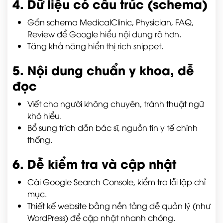
4. Dữ liệu có cấu trúc (schema)
Gắn schema
MedicalClinic
,
Physician
,
FAQ
,
Review
để Google hiểu nội dung rõ hơn.
Tăng khả năng hiển thị rich snippet.
5. Nội dung chuẩn y khoa, dễ
đọc
Viết cho người không chuyên, tránh thuật ngữ
khó hiểu.
Bổ sung trích dẫn bác sĩ, nguồn tin y tế chính
thống.
6. Dễ kiểm tra và cập nhật
Cài Google Search Console, kiểm tra lỗi lập chỉ
mục.
Thiết kế website bằng nền tảng dễ quản lý (như
WordPress) để cập nhật nhanh chóng.