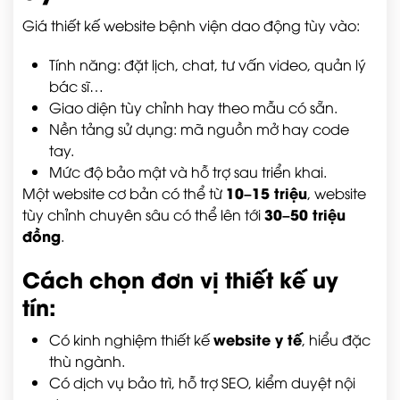
Giá thiết kế website bệnh viện dao động tùy vào:
Tính năng: đặt lịch, chat, tư vấn video, quản lý
bác sĩ…
Giao diện tùy chỉnh hay theo mẫu có sẵn.
Nền tảng sử dụng: mã nguồn mở hay code
tay.
Mức độ bảo mật và hỗ trợ sau triển khai.
10–15 triệu
Một website cơ bản có thể từ
, website
30–50 triệu
tùy chỉnh chuyên sâu có thể lên tới
đồng
.
Cách chọn đơn vị thiết kế uy
tín:
website y tế
Có kinh nghiệm thiết kế
, hiểu đặc
thù ngành.
Có dịch vụ bảo trì, hỗ trợ SEO, kiểm duyệt nội