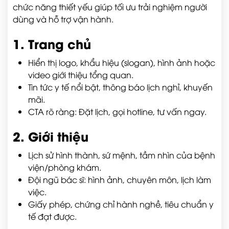
chức năng thiết yếu giúp tối ưu trải nghiệm người
dùng và hỗ trợ vận hành.
1. Trang chủ
Hiển thị logo, khẩu hiệu (slogan), hình ảnh hoặc
video giới thiệu tổng quan.
Tin tức y tế nổi bật, thông báo lịch nghỉ, khuyến
mãi.
CTA rõ ràng: Đặt lịch, gọi hotline, tư vấn ngay.
2. Giới thiệu
Lịch sử hình thành, sứ mệnh, tầm nhìn của bệnh
viện/phòng khám.
Đội ngũ bác sĩ: hình ảnh, chuyên môn, lịch làm
việc.
Giấy phép, chứng chỉ hành nghề, tiêu chuẩn y
tế đạt được.