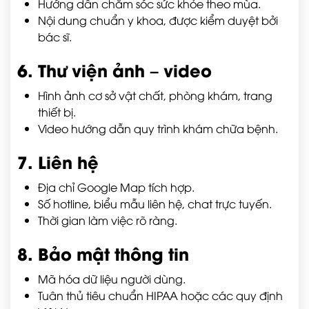
Hướng dẫn chăm sóc sức khỏe theo mùa.
Nội dung chuẩn y khoa, được kiểm duyệt bởi
bác sĩ.
6. Thư viện ảnh – video
Hình ảnh cơ sở vật chất, phòng khám, trang
thiết bị.
Video hướng dẫn quy trình khám chữa bệnh.
7. Liên hệ
Địa chỉ Google Map tích hợp.
Số hotline, biểu mẫu liên hệ, chat trực tuyến.
Thời gian làm việc rõ ràng.
8. Bảo mật thông tin
Mã hóa dữ liệu người dùng.
Tuân thủ tiêu chuẩn HIPAA hoặc các quy định