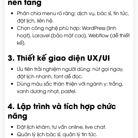
nền tảng
Phân chia menu rõ ràng: dịch vụ, bác sĩ, tin tức,
đặt lịch, liên hệ.
Chọn công nghệ phù hợp: WordPress (linh
hoạt), Laravel (bảo mật cao), Webflow (dễ thiết
kế).
3. Thiết kế giao diện UX/UI
Ưu tiên trải nghiệm người dùng: nút gọi ngay,
đặt lịch nhanh, font dễ đọc.
Dùng màu sắc thân thiện với ngành y: trắng,
xanh dương nhạt, pastel.
4. Lập trình và tích hợp chức
năng
Đặt lịch khám, tư vấn online, live chat.
Quản lý lịch bác sĩ, quản lý tin tức.