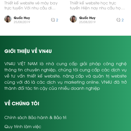
chuyên nghiệp chuẩn seo
học chuyên nghiệp
Thiết kế website vé máy bay
Thiết kế website học trực
trực tuyến Với nhu cầu di
tuyến Hiện nay nhu cầu học
chuyển bằng đường hàng
trực tuyến là rất lớn và hầu...
không ngày...
Quốc Huy
Quốc Huy
2
2
25/08/2019
25/08/2019
GIỚI THIỆU VỀ VN4U
VN4U VIỆT NAM là nhà cung cấp giải pháp công nghệ
thông tin chuyên nghiệp, chúng tôi cung cấp các dịch vụ
về tư vấn thiết kế website, nâng cấp và quản trị website
cùng với đó là các dịch vụ marketing online. VN4U đã trở
thành đối tác tin cậy của nhiều doanh nghiệp
VỀ CHÚNG TÔI
Chính sách Bảo hành & Bảo trì
Quy trình làm việc