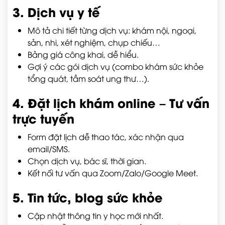
3. Dịch vụ y tế
Mô tả chi tiết từng dịch vụ: khám nội, ngoại,
sản, nhi, xét nghiệm, chụp chiếu…
Bảng giá công khai, dễ hiểu.
Gợi ý các gói dịch vụ (combo khám sức khỏe
tổng quát, tầm soát ung thư…).
4. Đặt lịch khám online – Tư vấn
trực tuyến
Form đặt lịch dễ thao tác, xác nhận qua
email/SMS.
Chọn dịch vụ, bác sĩ, thời gian.
Kết nối tư vấn qua Zoom/Zalo/Google Meet.
5. Tin tức, blog sức khỏe
Cập nhật thông tin y học mới nhất.