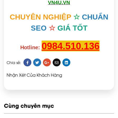
VN4U.VN
CHUYÊN NGHIỆP
☆
CHUẨN
SEO
☆
GIÁ TỐT
0984.510.136
Hotline:
Chia sẻ:
Nhận Xét Của Khách Hàng
Cùng chuyên mục