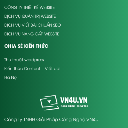
khách hàng đặt ra.
CÔNG TY THIẾT KẾ WEBSITE
DỊCH VỤ QUẢN TRỊ WEBSITE
DỊCH VỤ VIẾT BÀI CHUẨN SEO
DỊCH VỤ NÂNG CẤP WEBSITE
CHIA SẺ KIẾN THỨC
Thủ thuật wordpress
Kiến thức Content – Viết bài
Hà Nội
Công Ty TNHH Giải Pháp Công Nghệ VN4U