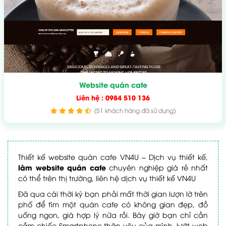
Website quán cafe
Liên hệ : 0984 510 136
(51 khách hàng đã sử dụng)
Thiết kế website quán cafe VN4U – Dịch vụ thiết kế,
làm website quán cafe
chuyên nghiệp giá rẻ nhất
có thể trên thị trường, liên hệ dịch vụ thiết kế VN4U
Đã qua cái thời kỳ bạn phải mất thời gian lượn lờ trên
phố để tìm một quán cafe có không gian đẹp, đồ
uống ngon, giá hợp lý nữa rồi. Bây giờ bạn chỉ cần
cầm chiếc Smartphone thân yêu của mình, lướt web