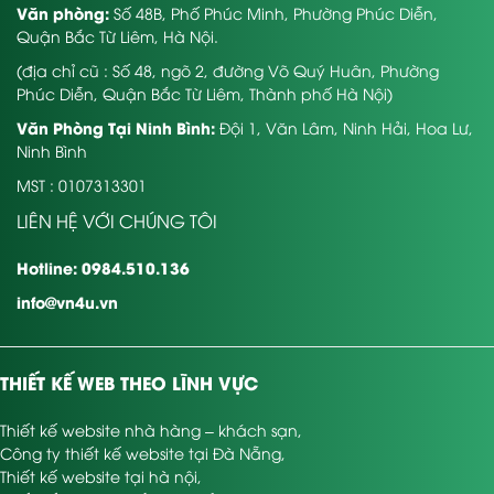
Văn phòng:
Số 48B, Phố Phúc Minh, Phường Phúc Diễn,
Quận Bắc Từ Liêm, Hà Nội.
(địa chỉ cũ : Số 48, ngõ 2, đường Võ Quý Huân, Phường
Phúc Diễn, Quận Bắc Từ Liêm, Thành phố Hà Nội)
Văn Phòng Tại Ninh Bình:
Đội 1, Văn Lâm, Ninh Hải, Hoa Lư,
Ninh Bình
MST : 0107313301
LIÊN HỆ VỚI CHÚNG TÔI
Hotline: 0984.510.136
info@vn4u.vn
THIẾT KẾ WEB THEO LĨNH VỰC
Thiết kế website nhà hàng – khách sạn
,
Công ty thiết kế website tại Đà Nẵng
,
Thiết kế website tại hà nội
,