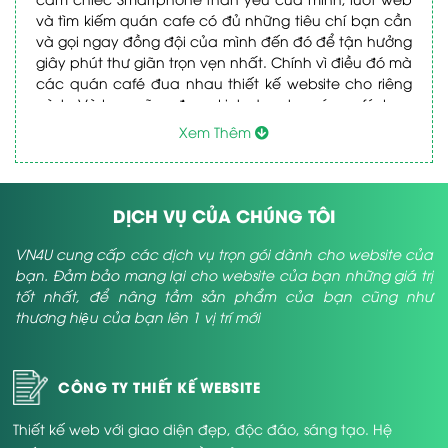
và tìm kiếm quán cafe có đủ những tiêu chí bạn cần
và gọi ngay đồng đội của mình đến đó để tận hưởng
giây phút thư giãn trọn vẹn nhất. Chính vì điều đó mà
các quán café đua nhau thiết kế website cho riêng
mình. Và bạn cũng đang kinh doanh quán café, bạn
thiết kế website quán cafe
cũng muốn
? Hãy để
Xem Thêm
VN4U đồng hành cùng bạn trên con đường này.
Bạn phải hiểu khi bạn thiết kế website quán cafe là
bạn đang quảng bá thương hiệu quán của mình
trên mạng internet, đang thu hút hàng nghìn khách
DỊCH VỤ CỦA CHÚNG TÔI
hàng tiềm năng đến quán của mình. Chỉ cần chọn
dịch vụ thiết kế website quán cafe của VN4U chúng
VN4U cung cấp các dịch vụ trọn gói dành cho website của
tôi sẽ giúp bạn có được những điều trên.
bạn. Đảm bảo mang lại cho website của bạn những giá trị
Điểm nổi bật của dịch vụ thiết kế website quán
tốt nhất, để nâng tầm sản phẩm của bạn cũng như
cafe VN4U:
thương hiệu của bạn lên 1 vị trí mới
Giao diện là vấn đề được VN4U chú trọng đầu tiên.
Website quán cafe có giao diện ấn tượng sẽ thu hút
CÔNG TY THIẾT KẾ WEBSITE
được khách hàng ngay từ lần truy cập đầu tiên. Vì
công ty thiết kế web
vậy, đội ngũ thiết kế của
VN4U
Thiết kế web với giao diện đẹp, độc đáo, sáng tạo. Hệ
dành nhiều thời gian nghiên cứu để tìm ra được mẫu