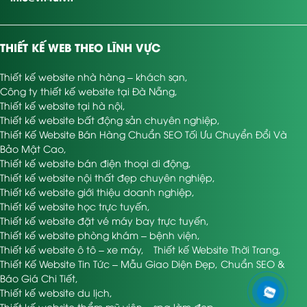
THIẾT KẾ WEB THEO LĨNH VỰC
Thiết kế website nhà hàng – khách sạn
,
Công ty thiết kế website tại Đà Nẵng
,
Thiết kế website tại hà nội
,
Thiết kế website bất động sản chuyên nghiệp
,
Thiết Kế Website Bán Hàng Chuẩn SEO Tối Ưu Chuyển Đổi Và
Bảo Mật Cao
,
Thiết kế website bán điện thoại di động
,
Thiết kế website nội thất đẹp chuyên nghiệp
,
Thiết kế website giới thiệu doanh nghiệp
,
Thiết kế website học trực tuyến
,
Thiết kế website đặt vé máy bay trực tuyến
,
Thiết kế website phòng khám – bệnh viện
,
Thiết kế website ô tô – xe máy
,
Thiết kế Website Thời Trang
,
Thiết Kế Website Tin Tức – Mẫu Giao Diện Đẹp, Chuẩn SEO &
Báo Giá Chi Tiết
,
Thiết kế website du lịch
,
Thiết kế website thẩm mỹ viện – spa làm đẹp
,