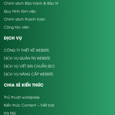
Chính sách Bảo hành & Bảo trì
Quy trình làm việc
Chính sách thanh toán
Cộng tác viên
DỊCH VỤ
CÔNG TY THIẾT KẾ WEBSITE
DỊCH VỤ QUẢN TRỊ WEBSITE
DỊCH VỤ VIẾT BÀI CHUẨN SEO
DỊCH VỤ NÂNG CẤP WEBSITE
CHIA SẺ KIẾN THỨC
Thủ thuật wordpress
Kiến thức Content – Viết bài
Hà Nội