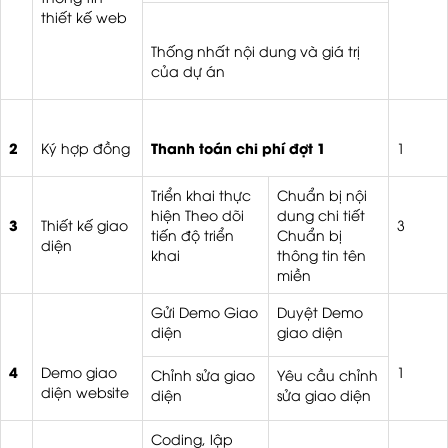
thiết kế web
Thống nhất nội dung và giá trị
của dự án
2
Thanh toán chi phí đợt 1
Ký hợp đồng
1
Triển khai thực
Chuẩn bị nội
hiện Theo dõi
dung chi tiết
3
Thiết kế giao
3
tiến độ triển
Chuẩn bị
diện
khai
thông tin tên
miền
Gửi Demo Giao
Duyệt Demo
diện
giao diện
4
Demo giao
1
Chỉnh sửa giao
Yêu cầu chỉnh
diện website
diện
sửa giao diện
Coding, lập