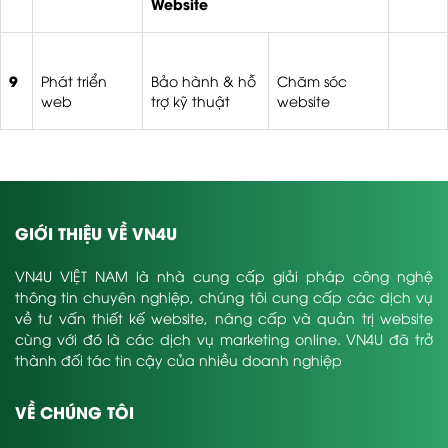
Website
9
Phát triển
Bảo hành & hỗ
Chăm sóc
web
trợ kỹ thuật
website
GIỚI THIỆU VỀ VN4U
VN4U VIỆT NAM là nhà cung cấp giải pháp công nghệ
thông tin chuyên nghiệp, chúng tôi cung cấp các dịch vụ
về tư vấn thiết kế website, nâng cấp và quản trị website
cùng với đó là các dịch vụ marketing online. VN4U đã trở
thành đối tác tin cậy của nhiều doanh nghiệp
VỀ CHÚNG TÔI