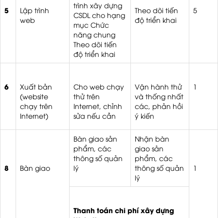
trình xây dựng
5
Lập trình
Theo dõi tiến
5
CSDL cho hạng
web
độ triển khai
mục Chức
năng chung
Theo dõi tiến
độ triển khai
6
Xuất bản
Cho web chạy
Vận hành thử
1
(website
thử trên
và thống nhất
chạy trên
Internet, chỉnh
các, phản hồi
Internet)
sửa nếu cần
ý kiến
Bàn giao sản
Nhận bàn
phẩm, các
giao sản
thông số quản
phẩm, các
8
Bàn giao
lý
thông số quản
1
lý
Thanh toán chi phí xây dựng