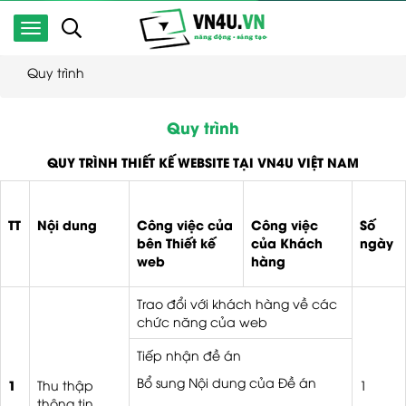
Quy trình
Quy trình
QUY TRÌNH THIẾT KẾ WEBSITE TẠI VN4U VIỆT NAM
TT
Nội dung
Công việc của
Công việc
Số
bên Thiết kế
của Khách
ngày
web
hàng
Trao đổi với khách hàng về các
chức năng của web
Tiếp nhận đề án
Bổ sung Nội dung của Đề án
1
Thu thập
1
thông tin