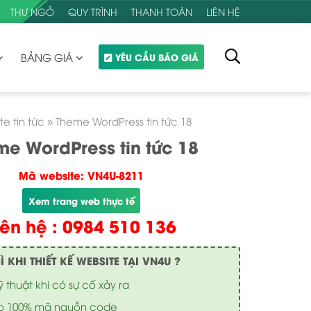
THƯ NGỎ
QUY TRÌNH
THANH TOÁN
LIÊN HỆ
BẢNG GIÁ
YÊU CẦU BÁO GIÁ
te tin tức
»
Theme WordPress tin tức 18
me WordPress tin tức 18
Mã website: VN4U-8211
Xem trang web thực tế
iên hệ : 0984 510 136
KHI THIẾT KẾ WEBSITE TẠI VN4U ?
ỹ thuật khi có sự cố xảy ra
o 100% mã nguồn code