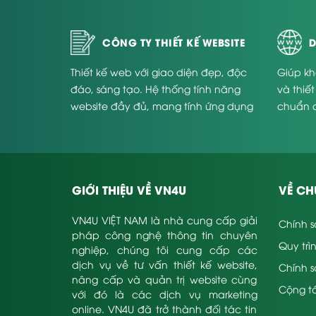
CÔNG TY THIẾT KẾ WEBSITE
D
Thiết kế web với giao diện đẹp, độc
Giúp kh
đáo, sáng tạo. Hệ thống tính năng
và thiế
website đầy đủ, mang tính ứng dụng
chuẩn 
cao và phù hợp với từng doanh
Website
nghiệp.
GIỚI THIỆU VỀ VN4U
VỀ CH
VN4U VIỆT NAM là nhà cung cấp giải
Chính s
pháp công nghệ thông tin chuyên
Quy trì
nghiệp, chúng tôi cung cấp các
dịch vụ về tư vấn thiết kế website,
Chính 
nâng cấp và quản trị website cùng
Cộng tá
với đó là các dịch vụ marketing
online. VN4U đã trở thành đối tác tin