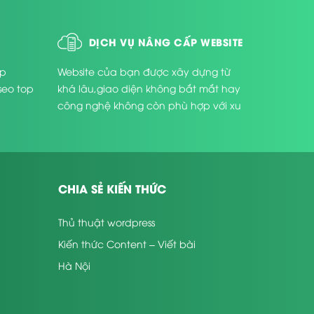
DỊCH VỤ NÂNG CẤP WEBSITE
úp
Website của bạn được xây dựng từ
seo top
khá lâu,giao diện không bắt mắt hay
công nghệ không còn phù hợp với xu
thế phát triển hiện nay ...
CHIA SẺ KIẾN THỨC
Thủ thuật wordpress
Kiến thức Content – Viết bài
Hà Nội