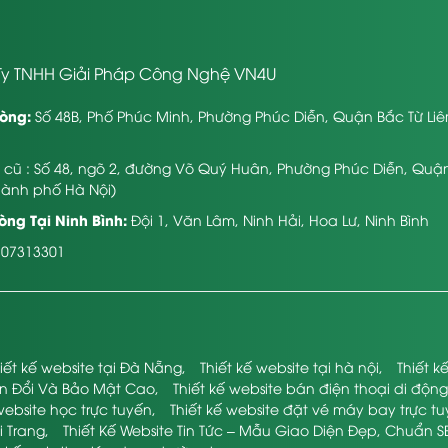
y TNHH Giải Pháp Công Nghệ VN4U
òng:
Số 48B, Phố Phúc Minh, Phường Phúc Diễn, Quận Bắc Từ Li
ỉ cũ : Số 48, ngõ 2, đường Võ Quý Huân, Phường Phúc Diễn, Quậ
hành phố Hà Nội)
ng Tại Ninh Bình:
Đội 1, Văn Lâm, Ninh Hải, Hoa Lư, Ninh Bình
107313301
iết kế website tại Đà Nẵng
,
Thiết kế website tại hà nội
,
Thiết 
ển Đổi Và Bảo Mật Cao
,
Thiết kế website bán điện thoại di động
website học trực tuyến
,
Thiết kế website đặt vé máy bay trực t
i Trang
,
Thiết Kế Website Tin Tức – Mẫu Giao Diện Đẹp, Chuẩn S