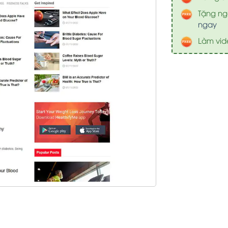
Tặng nga
ngay
Làm vid