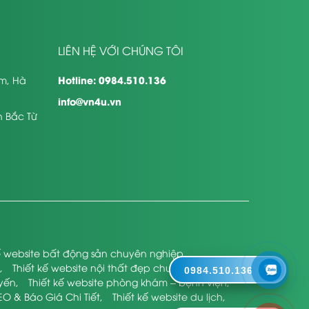
LIÊN HỆ VỚI CHÚNG TÔI
Hotline: 0984.510.136
êm, Hà
info@vn4u.vn
n Bắc Từ
kế website bất động sản chuyên nghiệp
,
,
Thiết kế website nội thất đẹp chuyên nghiệp
,
0984.510.136
uyến
,
Thiết kế website phòng khám – bệnh viện
,
EO & Báo Giá Chi Tiết
,
Thiết kế website du lịch
,