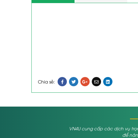
Chia sẻ:
VN4U cung cấp các dịch vụ trọn
để nâng