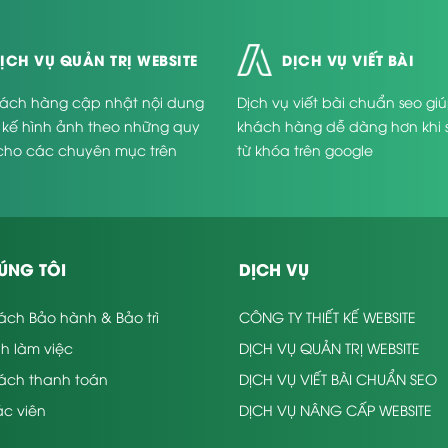
ỊCH VỤ QUẢN TRỊ WEBSITE
DỊCH VỤ VIẾT BÀI
ách hàng cập nhật nội dung
Dịch vụ viết bài chuẩn seo gi
t kế hình ảnh theo những quy
khách hàng dễ dàng hơn khi 
cho các chuyên mục trên
từ khóa trên google
.
ÚNG TÔI
DỊCH VỤ
ách Bảo hành & Bảo trì
CÔNG TY THIẾT KẾ WEBSITE
nh làm việc
DỊCH VỤ QUẢN TRỊ WEBSITE
sách thanh toán
DỊCH VỤ VIẾT BÀI CHUẨN SEO
c viên
DỊCH VỤ NÂNG CẤP WEBSITE