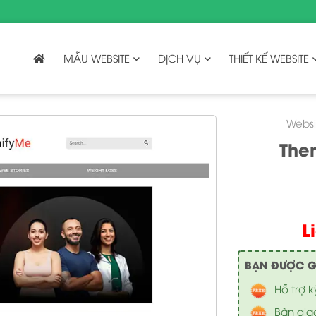
MẪU WEBSITE
DỊCH VỤ
THIẾT KẾ WEBSITE
Websi
The
L
BẠN ĐƯỢC GÌ 
Hỗ trợ k
Bàn gia