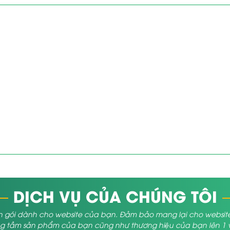
DỊCH VỤ CỦA CHÚNG TÔI
 gói dành cho website của bạn. Đảm bảo mang lại cho website củ
 tầm sản phẩm của bạn cũng như thương hiệu của bạn lên 1 vị 