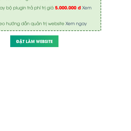
5.000.000 đ
y bộ plugin trả phí trị giá
Xem
eo hướng dẫn quản trị website
Xem ngay
ĐẶT LÀM WEBSITE