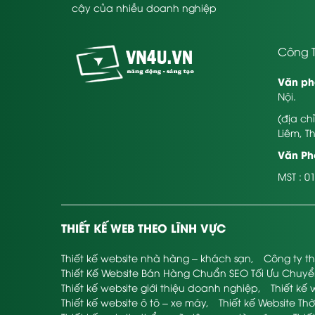
cậy của nhiều doanh nghiệp
Công T
Văn ph
Nội.
(địa ch
Liêm, T
Văn Phò
MST : 0
THIẾT KẾ WEB THEO LĨNH VỰC
Thiết kế website nhà hàng – khách sạn
,
Công ty th
Thiết Kế Website Bán Hàng Chuẩn SEO Tối Ưu Chuy
Thiết kế website giới thiệu doanh nghiệp
,
Thiết kế 
Thiết kế website ô tô – xe máy
,
Thiết kế Website Thờ