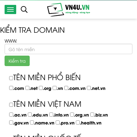
KIỂM TRA DOMAIN
WWW.
Kiểm tra
TÊN MIỀN PHỔ BIẾN
.com
.net
.org
.vn
.com.vn
.net.vn
TÊN MIỀN VIỆT NAM
.ac.vn
.edu.vn
.info.vn
.org.vn
.biz.vn
.gov.vn
.name.vn
.pro.vn
.health.vn