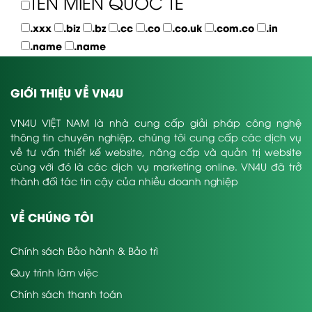
TÊN MIỀN QUỐC TẾ
.xxx
.biz
.bz
.cc
.co
.co.uk
.com.co
.in
.name
.name
GIỚI THIỆU VỀ VN4U
VN4U VIỆT NAM là nhà cung cấp giải pháp công nghệ
thông tin chuyên nghiệp, chúng tôi cung cấp các dịch vụ
về tư vấn thiết kế website, nâng cấp và quản trị website
cùng với đó là các dịch vụ marketing online. VN4U đã trở
thành đối tác tin cậy của nhiều doanh nghiệp
VỀ CHÚNG TÔI
Chính sách Bảo hành & Bảo trì
Quy trình làm việc
Chính sách thanh toán