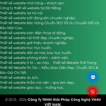
Thiết kế website nhà hàng – khách sạn
,
Công ty thiết kế website tại Đà Nẵng
,
Thiết kế website tại hà nội
,
Thiết kế website bất động sản chuyên nghiệp
,
Thiết Kế Website Bán Hàng Chuẩn SEO Tối Ưu Chuyển Đổi Và
Bảo Mật Cao
,
Thiết kế website bán điện thoại di động
,
Thiết kế website nội thất đẹp chuyên nghiệp
,
Thiết kế website giới thiệu doanh nghiệp
,
Thiết kế website học trực tuyến
,
Thiết kế website đặt vé máy bay trực tuyến
,
Thiết kế website phòng khám – bệnh viện
,
Thiết kế website ô tô – xe máy
,
Thiết kế Website Thời Trang
,
Thiết Kế Website Tin Tức – Mẫu Giao Diện Đẹp, Chuẩn SEO &
Báo Giá Chi Tiết
,
Thiết kế website du lịch
,
Thiết kế website thẩm mỹ viện – spa làm đẹp
,
Thiết kế website giáo dục – trường học
,
Công Ty TNHH Giải Pháp Công Nghệ VN4U
© 2015 - 2026
VIỆT NAM.