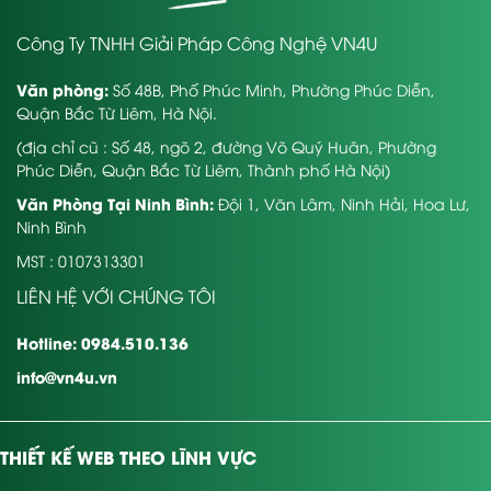
Công Ty TNHH Giải Pháp Công Nghệ VN4U
Văn phòng:
Số 48B, Phố Phúc Minh, Phường Phúc Diễn,
Quận Bắc Từ Liêm, Hà Nội.
(địa chỉ cũ : Số 48, ngõ 2, đường Võ Quý Huân, Phường
Phúc Diễn, Quận Bắc Từ Liêm, Thành phố Hà Nội)
Văn Phòng Tại Ninh Bình:
Đội 1, Văn Lâm, Ninh Hải, Hoa Lư,
Ninh Bình
MST : 0107313301
LIÊN HỆ VỚI CHÚNG TÔI
Hotline: 0984.510.136
info@vn4u.vn
THIẾT KẾ WEB THEO LĨNH VỰC