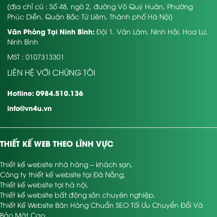
(địa chỉ cũ : Số 48, ngõ 2, đường Võ Quý Huân, Phường
Phúc Diễn, Quận Bắc Từ Liêm, Thành phố Hà Nội)
Văn Phòng Tại Ninh Bình:
Đội 1, Văn Lâm, Ninh Hải, Hoa Lư,
Ninh Bình
MST : 0107313301
LIÊN HỆ VỚI CHÚNG TÔI
Hotline: 0984.510.136
info@vn4u.vn
THIẾT KẾ WEB THEO LĨNH VỰC
Thiết kế website nhà hàng – khách sạn
,
Công ty thiết kế website tại Đà Nẵng
,
Thiết kế website tại hà nội
,
Thiết kế website bất động sản chuyên nghiệp
,
Thiết Kế Website Bán Hàng Chuẩn SEO Tối Ưu Chuyển Đổi Và
Bảo Mật Cao
,