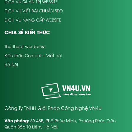
DỊCH VỤ QUẢN TRỊ WEBSITE
DỊCH VỤ VIẾT BÀI CHUẨN SEO
DỊCH VỤ NÂNG CẤP WEBSITE
CHIA SẺ KIẾN THỨC
Thủ thuật wordpress
Kiến thức Content – Viết bài
Hà Nội
Công Ty TNHH Giải Pháp Công Nghệ VN4U
Văn phòng:
Số 48B, Phố Phúc Minh, Phường Phúc Diễn,
Quận Bắc Từ Liêm, Hà Nội.