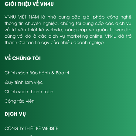
GIỚI THIỆU VỀ VN4U
VN4U VIỆT NAM là nhà cung cấp giải pháp công nghệ
thông tin chuyên nghiệp, chúng tôi cung cấp các dịch vụ
về tư vấn thiết kế website, nâng cấp và quản trị website
cùng với đó là các dịch vụ marketing online. VN4U đã trở
thành đối tác tin cậy của nhiều doanh nghiệp
VỀ CHÚNG TÔI
Chính sách Bảo hành & Bảo trì
Quy trình làm việc
Chính sách thanh toán
Cộng tác viên
DỊCH VỤ
CÔNG TY THIẾT KẾ WEBSITE