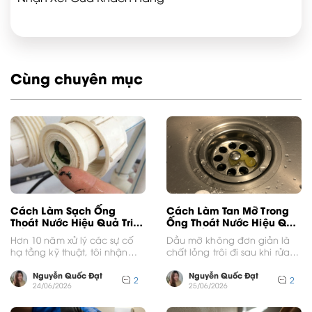
Cùng chuyên mục
Cách Làm Sạch Ống
Cách Làm Tan Mỡ Trong
Thoát Nước Hiệu Quả Triệt
Ống Thoát Nước Hiệu Quả
Để
Triệt Để
Hơn 10 năm xử lý các sự cố
Dầu mỡ không đơn giản là
hạ tầng kỹ thuật, tôi nhận
chất lỏng trôi đi sau khi rửa
thấy đa số chủ...
bát. Qua 10 năm trực...
Nguyễn Quốc Đạt
Nguyễn Quốc Đạt
2
2
24/06/2026
25/06/2026