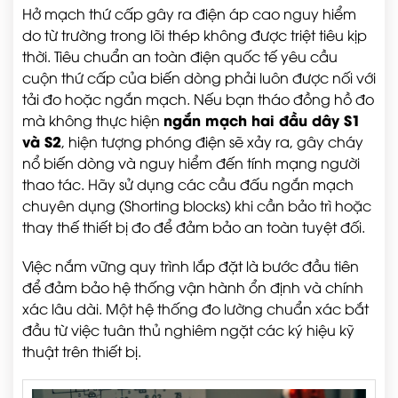
Hở mạch thứ cấp gây ra điện áp cao nguy hiểm
do từ trường trong lõi thép không được triệt tiêu kịp
thời. Tiêu chuẩn an toàn điện quốc tế yêu cầu
cuộn thứ cấp của biến dòng phải luôn được nối với
tải đo hoặc ngắn mạch. Nếu bạn tháo đồng hồ đo
ngắn mạch hai đầu dây S1
mà không thực hiện
và S2
, hiện tượng phóng điện sẽ xảy ra, gây cháy
nổ biến dòng và nguy hiểm đến tính mạng người
thao tác. Hãy sử dụng các cầu đấu ngắn mạch
chuyên dụng (Shorting blocks) khi cần bảo trì hoặc
thay thế thiết bị đo để đảm bảo an toàn tuyệt đối.
Việc nắm vững quy trình lắp đặt là bước đầu tiên
để đảm bảo hệ thống vận hành ổn định và chính
xác lâu dài. Một hệ thống đo lường chuẩn xác bắt
đầu từ việc tuân thủ nghiêm ngặt các ký hiệu kỹ
thuật trên thiết bị.