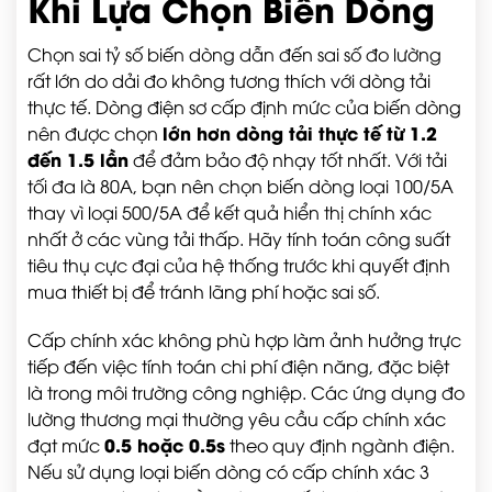
Khi Lựa Chọn Biến Dòng
Chọn sai tỷ số biến dòng dẫn đến sai số đo lường
rất lớn do dải đo không tương thích với dòng tải
thực tế. Dòng điện sơ cấp định mức của biến dòng
lớn hơn dòng tải thực tế từ 1.2
nên được chọn
đến 1.5 lần
để đảm bảo độ nhạy tốt nhất. Với tải
tối đa là 80A, bạn nên chọn biến dòng loại 100/5A
thay vì loại 500/5A để kết quả hiển thị chính xác
nhất ở các vùng tải thấp. Hãy tính toán công suất
tiêu thụ cực đại của hệ thống trước khi quyết định
mua thiết bị để tránh lãng phí hoặc sai số.
Cấp chính xác không phù hợp làm ảnh hưởng trực
tiếp đến việc tính toán chi phí điện năng, đặc biệt
là trong môi trường công nghiệp. Các ứng dụng đo
lường thương mại thường yêu cầu cấp chính xác
0.5 hoặc 0.5s
đạt mức
theo quy định ngành điện.
Nếu sử dụng loại biến dòng có cấp chính xác 3