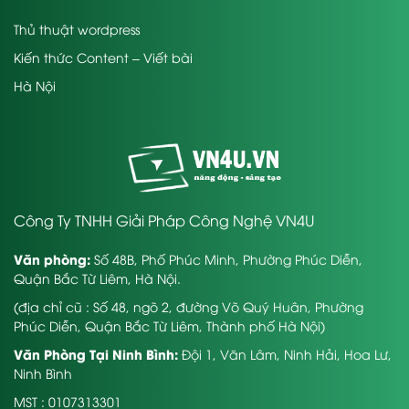
Thủ thuật wordpress
Kiến thức Content – Viết bài
Hà Nội
Công Ty TNHH Giải Pháp Công Nghệ VN4U
Văn phòng:
Số 48B, Phố Phúc Minh, Phường Phúc Diễn,
Quận Bắc Từ Liêm, Hà Nội.
(địa chỉ cũ : Số 48, ngõ 2, đường Võ Quý Huân, Phường
Phúc Diễn, Quận Bắc Từ Liêm, Thành phố Hà Nội)
Văn Phòng Tại Ninh Bình:
Đội 1, Văn Lâm, Ninh Hải, Hoa Lư,
Ninh Bình
MST : 0107313301