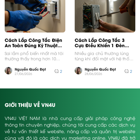
Cách Lắp Công Tắc Điện
Cách Lắp Công Tắc 3
An Toàn Đúng Kỹ Thuật
Cực Điều Khiển 1 Đèn
Tại Nhà
Đúng Kỹ Thuật
Sai lầm phổ biến nhất mà tôi
Nhiều gia chủ thường lúng
thường thấy trong hơn 10
túng khi đối mặt với hệ thống
năm xử lý sự cố điện...
dây dẫn chằng chịt tại các...
Nguyễn Quốc Đạt
Nguyễn Quốc Đạt
2
2
27/06/2026
28/06/2026
GIỚI THIỆU VỀ VN4U
VN4U VIỆT NAM là nhà cung cấp giải pháp công nghệ
thông tin chuyên nghiệp, chúng tôi cung cấp các dịch vụ
về tư vấn thiết kế website, nâng cấp và quản trị website
cùng với đó là các dịch vụ marketing online. VN4U đã trở