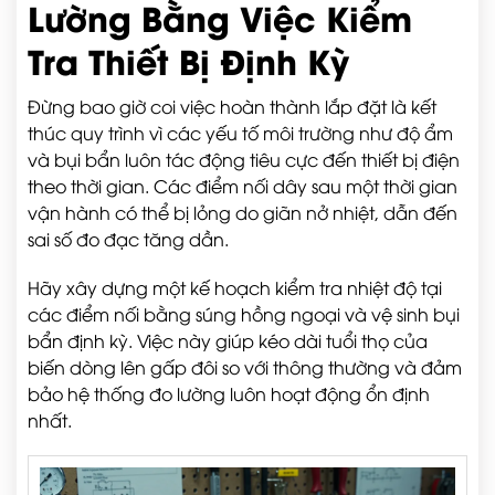
Lường Bằng Việc Kiểm
Tra Thiết Bị Định Kỳ
Đừng bao giờ coi việc hoàn thành lắp đặt là kết
thúc quy trình vì các yếu tố môi trường như độ ẩm
và bụi bẩn luôn tác động tiêu cực đến thiết bị điện
theo thời gian. Các điểm nối dây sau một thời gian
vận hành có thể bị lỏng do giãn nở nhiệt, dẫn đến
sai số đo đạc tăng dần.
Hãy xây dựng một kế hoạch kiểm tra nhiệt độ tại
các điểm nối bằng súng hồng ngoại và vệ sinh bụi
bẩn định kỳ. Việc này giúp kéo dài tuổi thọ của
biến dòng lên gấp đôi so với thông thường và đảm
bảo hệ thống đo lường luôn hoạt động ổn định
nhất.