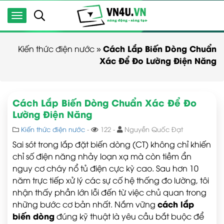
Cách Lắp Biến Dòng Chuẩn
Kiến thức điện nước
»
Xác Để Đo Lường Điện Năng
Cách Lắp Biến Dòng Chuẩn Xác Để Đo
Lường Điện Năng
Kiến thức điện nước
-
122 -
Nguyễn Quốc Đạt
Sai sót trong lắp đặt biến dòng (CT) không chỉ khiến
chỉ số điện năng nhảy loạn xạ mà còn tiềm ẩn
nguy cơ cháy nổ tủ điện cực kỳ cao. Sau hơn 10
năm trực tiếp xử lý các sự cố hệ thống đo lường, tôi
nhận thấy phần lớn lỗi đến từ việc chủ quan trong
cách lắp
những bước cơ bản nhất. Nắm vững
biến dòng
đúng kỹ thuật là yêu cầu bắt buộc để