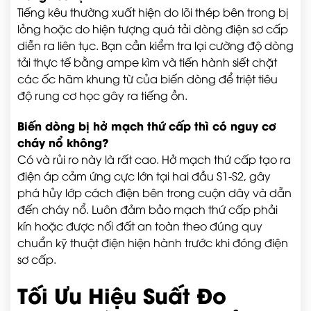
Tiếng kêu thường xuất hiện do lõi thép bên trong bị
lỏng hoặc do hiện tượng quá tải dòng điện sơ cấp
diễn ra liên tục. Bạn cần kiểm tra lại cường độ dòng
tải thực tế bằng ampe kìm và tiến hành siết chặt
các ốc hãm khung từ của biến dòng để triệt tiêu
độ rung cơ học gây ra tiếng ồn.
Biến dòng bị hở mạch thứ cấp thì có nguy cơ
cháy nổ không?
Có và rủi ro này là rất cao. Hở mạch thứ cấp tạo ra
điện áp cảm ứng cực lớn tại hai đầu S1-S2, gây
phá hủy lớp cách điện bên trong cuộn dây và dẫn
đến cháy nổ. Luôn đảm bảo mạch thứ cấp phải
kín hoặc được nối đất an toàn theo đúng quy
chuẩn kỹ thuật điện hiện hành trước khi đóng điện
sơ cấp.
Tối Ưu Hiệu Suất Đo