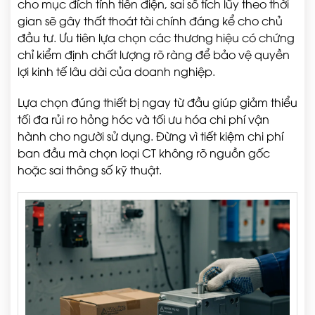
cho mục đích tính tiền điện, sai số tích lũy theo thời
gian sẽ gây thất thoát tài chính đáng kể cho chủ
đầu tư. Ưu tiên lựa chọn các thương hiệu có chứng
chỉ kiểm định chất lượng rõ ràng để bảo vệ quyền
lợi kinh tế lâu dài của doanh nghiệp.
Lựa chọn đúng thiết bị ngay từ đầu giúp giảm thiểu
tối đa rủi ro hỏng hóc và tối ưu hóa chi phí vận
hành cho người sử dụng. Đừng vì tiết kiệm chi phí
ban đầu mà chọn loại CT không rõ nguồn gốc
hoặc sai thông số kỹ thuật.