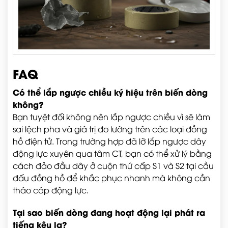
FAQ
Có thể lắp ngược chiều ký hiệu trên biến dòng
không?
Bạn tuyệt đối không nên lắp ngược chiều vì sẽ làm
sai lệch pha và giá trị đo lường trên các loại đồng
hồ điện tử. Trong trường hợp đã lỡ lắp ngược dây
động lực xuyên qua tâm CT, bạn có thể xử lý bằng
cách đảo đầu dây ở cuộn thứ cấp S1 và S2 tại cầu
đấu đồng hồ để khắc phục nhanh mà không cần
tháo cáp động lực.
Tại sao biến dòng đang hoạt động lại phát ra
tiếng kêu lạ?