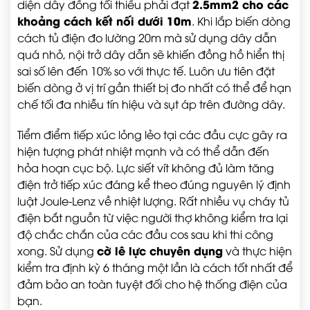
2.5mm2 cho các
diện dây đồng tối thiểu phải đạt
khoảng cách kết nối dưới 10m
. Khi lắp biến dòng
cách tủ điện đo lường 20m mà sử dụng dây dẫn
quá nhỏ, nội trở dây dẫn sẽ khiến đồng hồ hiển thị
sai số lên đến 10% so với thực tế. Luôn ưu tiên đặt
biến dòng ở vị trí gần thiết bị đo nhất có thể để hạn
chế tối đa nhiễu tín hiệu và sụt áp trên đường dây.
Tiểm điểm tiếp xúc lỏng lẻo tại các đầu cực gây ra
hiện tượng phát nhiệt mạnh và có thể dẫn đến
hỏa hoạn cục bộ. Lực siết vít không đủ làm tăng
điện trở tiếp xúc đáng kể theo đúng nguyên lý định
luật Joule-Lenz về nhiệt lượng. Rất nhiều vụ cháy tủ
điện bắt nguồn từ việc người thợ không kiểm tra lại
độ chắc chắn của các đầu cos sau khi thi công
cờ lê lực chuyên dụng
xong. Sử dụng
và thực hiện
kiểm tra định kỳ 6 tháng một lần là cách tốt nhất để
đảm bảo an toàn tuyệt đối cho hệ thống điện của
bạn.