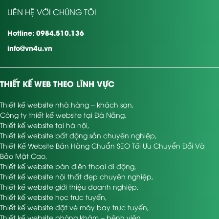
LIÊN HỆ VỚI CHÚNG TÔI
Hotline: 0984.510.136
info@vn4u.vn
THIẾT KẾ WEB THEO LĨNH VỰC
Thiết kế website nhà hàng – khách sạn
,
Công ty thiết kế website tại Đà Nẵng
,
Thiết kế website tại hà nội
,
Thiết kế website bất động sản chuyên nghiệp
,
Thiết Kế Website Bán Hàng Chuẩn SEO Tối Ưu Chuyển Đổi Và
Bảo Mật Cao
,
Thiết kế website bán điện thoại di động
,
Thiết kế website nội thất đẹp chuyên nghiệp
,
Thiết kế website giới thiệu doanh nghiệp
,
Thiết kế website học trực tuyến
,
Thiết kế website đặt vé máy bay trực tuyến
,
Thiết kế website phòng khám – bệnh viện
,