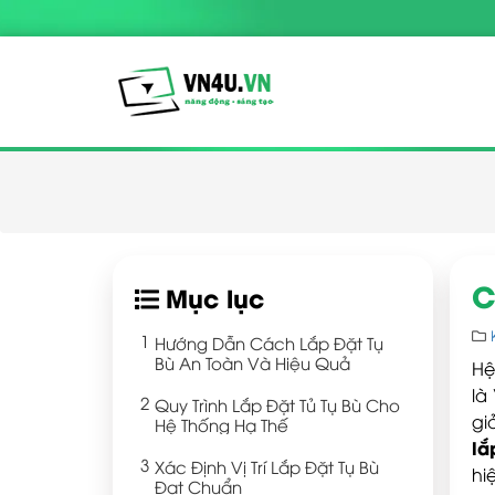
C
Mục lục
Hướng Dẫn Cách Lắp Đặt Tụ
Bù An Toàn Và Hiệu Quả
Hệ
là
Quy Trình Lắp Đặt Tủ Tụ Bù Cho
gi
Hệ Thống Hạ Thế
lắ
Xác Định Vị Trí Lắp Đặt Tụ Bù
hi
Đạt Chuẩn