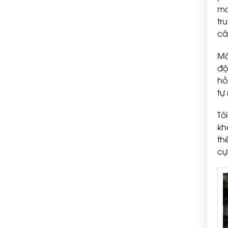
mo
tr
câ
Mô
độ
hỏ
tự
Tô
kh
th
cự