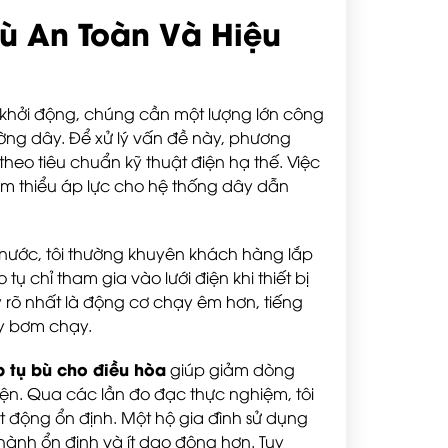
ù An Toàn Và Hiệu
 khởi động, chúng cần một lượng lớn công
ường dây. Để xử lý vấn đề này, phương
 theo tiêu chuẩn kỹ thuật điện hạ thế. Việc
iảm thiểu áp lực cho hệ thống dây dẫn
ước, tôi thường khuyên khách hàng lắp
ụ chỉ tham gia vào lưới điện khi thiết bị
y rõ nhất là động cơ chạy êm hơn, tiếng
y bơm chạy.
p tụ bù cho điều hòa
giúp giảm dòng
ện. Qua các lần đo đạc thực nghiệm, tôi
t động ổn định. Một hộ gia đình sử dụng
hành ổn định và ít dao động hơn. Tuy