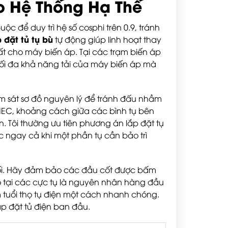
ho Hệ Thống Hạ Thế
ộc để duy trì hệ số cosphi trên 0.9, tránh
 đặt tủ tụ bù
tự động giúp linh hoạt thay
uất cho máy biến áp. Tại các trạm biến áp
tối đa khả năng tải của máy biến áp mà
 sát sơ đồ nguyên lý để tránh đấu nhầm
n IEC, khoảng cách giữa các bình tụ bên
n. Tôi thường ưu tiên phương án lắp đặt tụ
c ngay cả khi một phần tụ cần bảo trì
 nối. Hãy đảm bảo các đầu cốt được bấm
ẻo tại các cực tụ là nguyên nhân hàng đầu
 tuổi thọ tụ điện một cách nhanh chóng.
lắp đặt tủ điện ban đầu.