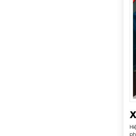
X
Hi
ph