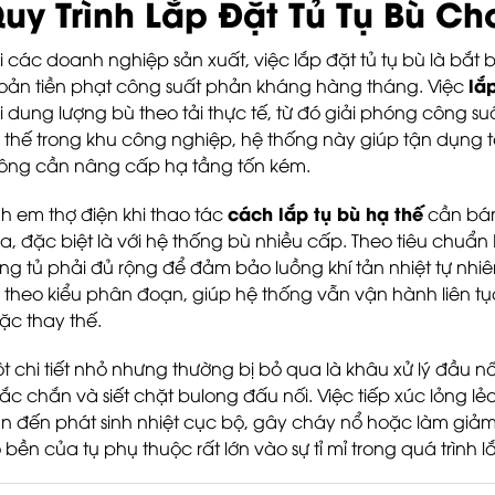
uy Trình Lắp Đặt Tủ Tụ Bù C
i các doanh nghiệp sản xuất, việc lắp đặt tủ tụ bù là bắt bu
lắp
oản tiền phạt công suất phản kháng hàng tháng. Việc
i dung lượng bù theo tải thực tế, từ đó giải phóng công s
 thế trong khu công nghiệp, hệ thống này giúp tận dụng 
ông cần nâng cấp hạ tầng tốn kém.
cách lắp tụ bù hạ thế
h em thợ điện khi thao tác
cần bám
a, đặc biệt là với hệ thống bù nhiều cấp. Theo tiêu chuẩ
ong tủ phải đủ rộng để đảm bảo luồng khí tản nhiệt tự nhiê
 theo kiểu phân đoạn, giúp hệ thống vẫn vận hành liên tụ
ặc thay thế.
t chi tiết nhỏ nhưng thường bị bỏ qua là khâu xử lý đầu
ắc chắn và siết chặt bulong đấu nối. Việc tiếp xúc lỏng l
n đến phát sinh nhiệt cục bộ, gây cháy nổ hoặc làm giảm
 bền của tụ phụ thuộc rất lớn vào sự tỉ mỉ trong quá trình 