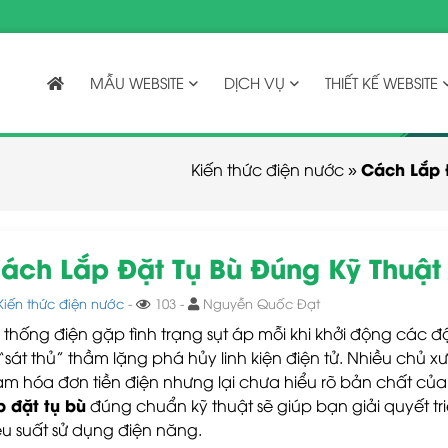
MẪU WEBSITE
DỊCH VỤ
THIẾT KẾ WEBSITE
Cách Lắp Đ
Kiến thức điện nước
»
ách Lắp Đặt Tụ Bù Đúng Kỹ Thuật 
Kiến thức điện nước
-
103 -
Nguyễn Quốc Đạt
 thống điện gặp tình trạng sụt áp mỗi khi khởi động các 
 “sát thủ” thầm lặng phá hủy linh kiện điện tử. Nhiều chủ 
ảm hóa đơn tiền điện nhưng lại chưa hiểu rõ bản chất củ
p đặt tụ bù
đúng chuẩn kỹ thuật sẽ giúp bạn giải quyết tri
ệu suất sử dụng điện năng.