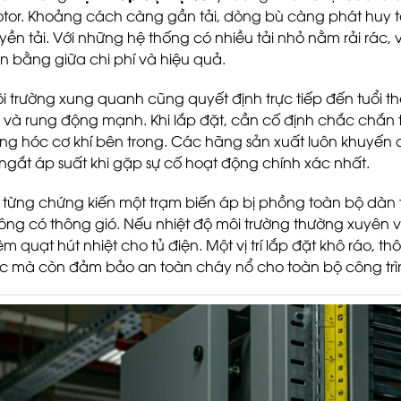
tor. Khoảng cách càng gần tải, dòng bù càng phát huy t
uyền tải. Với những hệ thống có nhiều tải nhỏ nằm rải rác, v
n bằng giữa chi phí và hiệu quả.
i trường xung quanh cũng quyết định trực tiếp đến tuổi thọ 
 và rung động mạnh. Khi lắp đặt, cần cố định chắc chắn t
ng hóc cơ khí bên trong. Các hãng sản xuất luôn khuyến 
 ngắt áp suất khi gặp sự cố hoạt động chính xác nhất.
i từng chứng kiến một trạm biến áp bị phồng toàn bộ dàn t
ông có thông gió. Nếu nhiệt độ môi trường thường xuyên 
êm quạt hút nhiệt cho tủ điện. Một vị trí lắp đặt khô ráo, 
c mà còn đảm bảo an toàn cháy nổ cho toàn bộ công trì