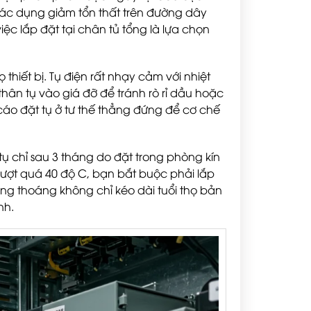
ác dụng giảm tổn thất trên đường dây
iệc lắp đặt tại chân tủ tổng là lựa chọn
thiết bị. Tụ điện rất nhạy cảm với nhiệt
hân tụ vào giá đỡ để tránh rò rỉ dầu hoặc
cáo đặt tụ ở tư thế thẳng đứng để cơ chế
ụ chỉ sau 3 tháng do đặt trong phòng kín
vượt quá 40 độ C, bạn bắt buộc phải lắp
thông thoáng không chỉ kéo dài tuổi thọ bản
nh.