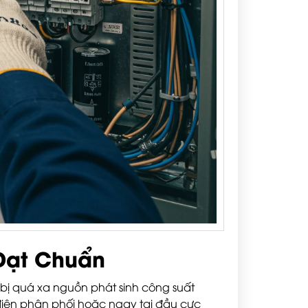
 Đạt Chuẩn
 bị quá xa nguồn phát sinh công suất
 điện phân phối hoặc ngay tại đầu cực