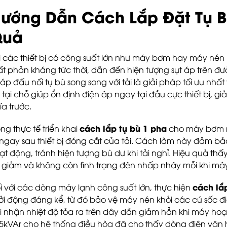
ướng Dẫn Cách Lắp Đặt Tụ B
Quả
i các thiết bị có công suất lớn như máy bơm hay máy nén
ất phản kháng tức thời, dẫn đến hiện tượng sụt áp trên đ
áp đấu nối tụ bù song song với tải là giải pháp tối ưu nhất
 tại chỗ giúp ổn định điện áp ngay tại đầu cực thiết bị, g
ía trước.
cách lắp tụ bù 1 pha
ong thực tế triển khai
cho máy bơm n
 ngay sau thiết bị đóng cắt của tải. Cách làm này đảm bảo t
ạt động, tránh hiện tượng bù dư khi tải nghỉ. Hiệu quả thấ
 giảm và không còn tình trạng đèn nhấp nháy mỗi khi má
cách lắ
i với các dòng máy lạnh công suất lớn, thực hiện
ởi động đáng kể, từ đó bảo vệ máy nén khỏi các cú sốc đi
i nhận nhiệt độ tỏa ra trên dây dẫn giảm hẳn khi máy hoạ
 5kVAr cho hệ thống điều hòa đã cho thấy dòng điện vận 