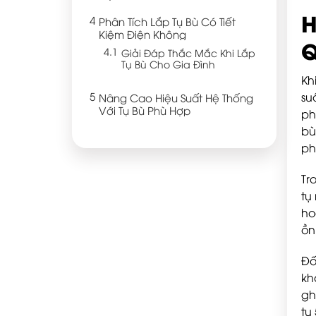
H
Phân Tích Lắp Tụ Bù Có Tiết
Kiệm Điện Không
Giải Đáp Thắc Mắc Khi Lắp
Tụ Bù Cho Gia Đình
Kh
su
Nâng Cao Hiệu Suất Hệ Thống
Với Tụ Bù Phù Hợp
ph
bù
ph
Tr
tụ
ho
ồn
Đố
kh
gh
tụ