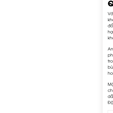
Q
Vớ
kh
đổ
hạ
kh
An
ph
tr
bù
ho
Mộ
ch
dẫ
Độ