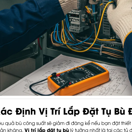
ác Định Vị Trí Lắp Đặt Tụ Bù
ệu quả bù công suất sẽ giảm đi đáng kể nếu bạn đặt thiết
Vị trí lắp đặt tụ bù
ản kháng.
lý tưởng nhất là tại các tủ