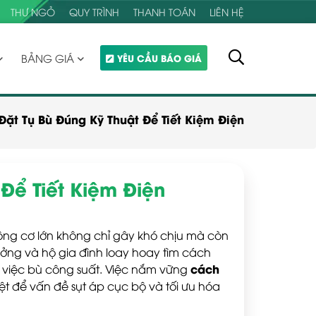
THƯ NGỎ
QUY TRÌNH
THANH TOÁN
LIÊN HỆ
BẢNG GIÁ
YÊU CẦU BÁO GIÁ
ặt Tụ Bù Đúng Kỹ Thuật Để Tiết Kiệm Điện
Để Tiết Kiệm Điện
động cơ lớn không chỉ gây khó chịu mà còn
xưởng và hộ gia đình loay hoay tìm cách
cách
a việc bù công suất. Việc nắm vững
ệt để vấn đề sụt áp cục bộ và tối ưu hóa