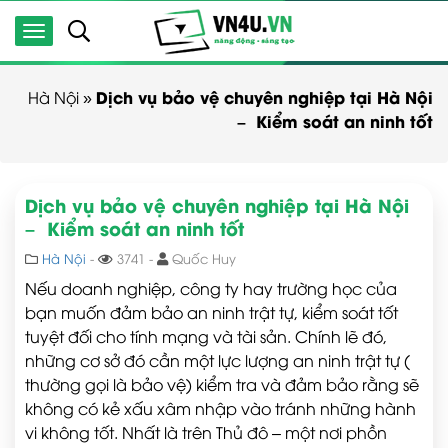
Dịch vụ bảo vệ chuyên nghiệp tại Hà Nội
Hà Nội
»
– Kiểm soát an ninh tốt
Dịch vụ bảo vệ chuyên nghiệp tại Hà Nội
– Kiểm soát an ninh tốt
Hà Nội
-
3741 -
Quốc Huy
Nếu doanh nghiệp, công ty hay trường học của
bạn muốn đảm bảo an ninh trật tự, kiểm soát tốt
tuyệt đối cho tính mạng và tài sản. Chính lẽ đó,
những cơ sở đó cần một lực lượng an ninh trật tự (
thường gọi là bảo vệ) kiểm tra và đảm bảo rằng sẽ
không có kẻ xấu xâm nhập vào tránh những hành
vi không tốt. Nhất là trên Thủ đô – một nơi phồn