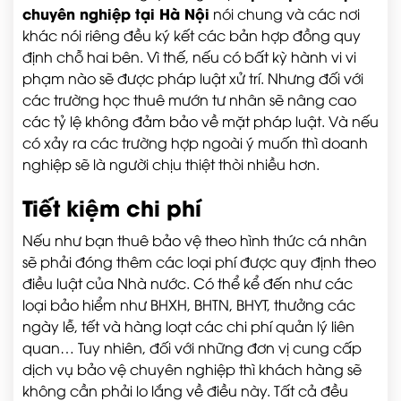
chuyên nghiệp tại Hà Nội
nói chung và các nơi
khác nói riêng đều ký kết các bản hợp đồng quy
định chỗ hai bên. Vì thế, nếu có bất kỳ hành vi vi
phạm nào sẽ được pháp luật xử trí. Nhưng đối với
các trường học thuê mướn tư nhân sẽ nâng cao
các tỷ lệ không đảm bảo về mặt pháp luật. Và nếu
có xảy ra các trường hợp ngoài ý muốn thì doanh
nghiệp sẽ là người chịu thiệt thòi nhiều hơn.
Tiết kiệm chi phí
Nếu như bạn thuê bảo vệ theo hình thức cá nhân
sẽ phải đóng thêm các loại phí được quy định theo
điều luật của Nhà nước. Có thể kể đến như các
loại bảo hiểm như BHXH, BHTN, BHYT, thưởng các
ngày lễ, tết và hàng loạt các chi phí quản lý liên
quan… Tuy nhiên, đối với những đơn vị cung cấp
dịch vụ bảo vệ chuyên nghiệp thì khách hàng sẽ
không cần phải lo lắng về điều này. Tất cả đều