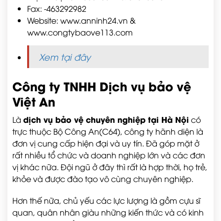
Fax: -463292982
Website:
www.anninh24.vn
&
www.congtybaove113.com
Xem tại đây
Công ty TNHH Dịch vụ bảo vệ
Việt An
dịch vụ bảo vệ chuyên nghiệp tại Hà Nội
Là
có
trực thuộc Bộ Công An(C64), công ty hãnh diện là
đơn vị cung cấp hiện đại và uy tín. Đã góp mặt ở
rất nhiều tổ chức và doanh nghiệp lớn và các đơn
vị khác nữa. Đội ngũ ở đây thì rất là hợp thời, họ trẻ,
khỏe và được đào tạo vô cùng chuyên nghiệp.
Hơn thế nữa, chủ yếu các lực lượng là gồm cựu sĩ
quan, quân nhân giàu những kiến thức và có kinh