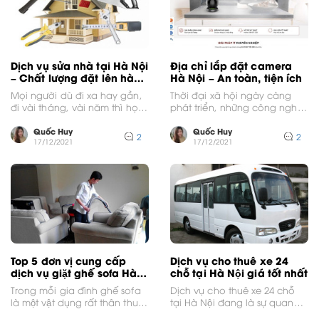
Dịch vụ sửa nhà tại Hà Nội
Địa chỉ lắp đặt camera
– Chất lượng đặt lên hàng
Hà Nội – An toàn, tiện ích
đầu
Mọi người dù đi xa hay gần,
Thời đại xã hội ngày càng
đi vài tháng, vài năm thì họ
phát triển, những công nghệ
vẫn có một tổ...
mới cũng dần xuất hiện. Nếu
như...
Quốc Huy
Quốc Huy
2
2
17/12/2021
17/12/2021
Top 5 đơn vị cung cấp
Dịch vụ cho thuê xe 24
dịch vụ giặt ghế sofa Hà
chỗ tại Hà Nội giá tốt nhất
Nội chất lượng tốt nhất
Trong mỗi gia đình ghế sofa
Dịch vụ cho thuê xe 24 chỗ
là một vật dụng rất thân thuộc
tại Hà Nội đang là sự quan
và được sử dụng rất...
tâm của rất nhiều...