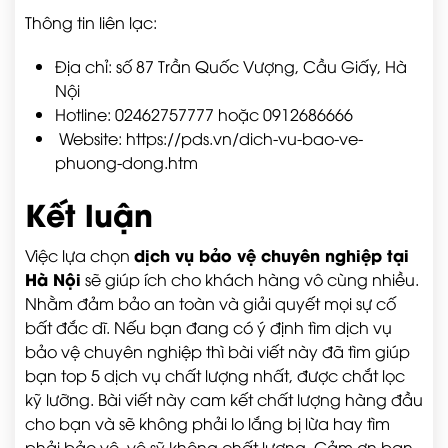
Thông tin liên lạc:
Địa chỉ: số 87 Trần Quốc Vượng, Cầu Giấy, Hà
Nội
Hotline: 02462757777 hoặc 0912686666
Website:
https://pds.vn/dich-vu-bao-ve-
phuong-dong.htm
Kết luận
dịch vụ bảo vệ chuyên nghiệp tại
Việc lựa chọn
Hà Nội
sẽ giúp ích cho khách hàng vô cùng nhiều.
Nhằm đảm bảo an toàn và giải quyết mọi sự cố
bất đắc dĩ. Nếu bạn đang có ý định tìm dịch vụ
bảo vệ chuyên nghiệp thì bài viết này đã tìm giúp
bạn top 5 dịch vụ chất lượng nhất, được chắt lọc
kỹ lưỡng. Bài viết này cam kết chất lượng hàng đầu
cho bạn và sẽ không phải lo lắng bị lừa hay tìm
phải bảo vệ, vệ sỹ không chất lượng. Cảm ơn bạn