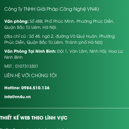
Công Ty TNHH Giải Pháp Công Nghệ VN4U
Văn phòng:
Số 48B, Phố Phúc Minh, Phường Phúc Diễn,
Quận Bắc Từ Liêm, Hà Nội.
(địa chỉ cũ : Số 48, ngõ 2, đường Võ Quý Huân, Phường
Phúc Diễn, Quận Bắc Từ Liêm, Thành phố Hà Nội)
Văn Phòng Tại Ninh Bình:
Đội 1, Văn Lâm, Ninh Hải, Hoa Lư,
Ninh Bình
MST : 0107313301
LIÊN HỆ VỚI CHÚNG TÔI
Hotline: 0984.510.136
info@vn4u.vn
THIẾT KẾ WEB THEO LĨNH VỰC