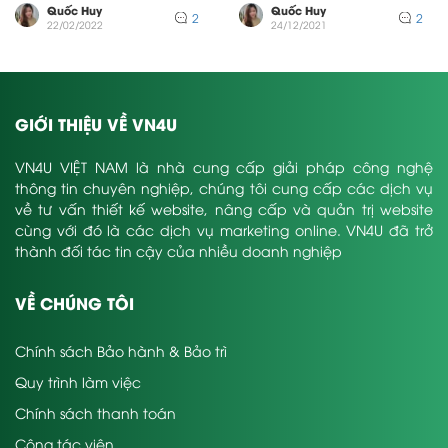
Quốc Huy
Quốc Huy
2
2
22/02/2022
24/12/2021
GIỚI THIỆU VỀ VN4U
VN4U VIỆT NAM là nhà cung cấp giải pháp công nghệ
thông tin chuyên nghiệp, chúng tôi cung cấp các dịch vụ
về tư vấn thiết kế website, nâng cấp và quản trị website
cùng với đó là các dịch vụ marketing online. VN4U đã trở
thành đối tác tin cậy của nhiều doanh nghiệp
VỀ CHÚNG TÔI
Chính sách Bảo hành & Bảo trì
Quy trình làm việc
Chính sách thanh toán
Cộng tác viên