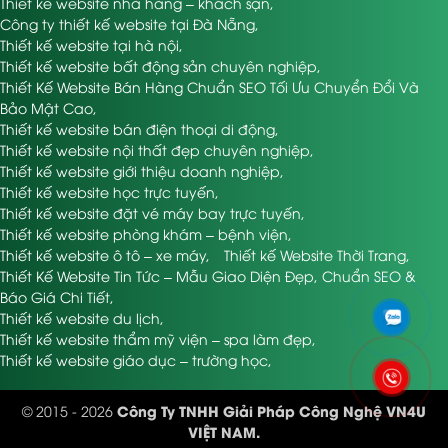
Thiết kế website nhà hàng – khách sạn
,
Công ty thiết kế website tại Đà Nẵng
,
Thiết kế website tại hà nội
,
Thiết kế website bất động sản chuyên nghiệp
,
Thiết Kế Website Bán Hàng Chuẩn SEO Tối Ưu Chuyển Đổi Và
Bảo Mật Cao
,
Thiết kế website bán điện thoại di động
,
Thiết kế website nội thất đẹp chuyên nghiệp
,
Thiết kế website giới thiệu doanh nghiệp
,
Thiết kế website học trực tuyến
,
Thiết kế website đặt vé máy bay trực tuyến
,
Thiết kế website phòng khám – bệnh viện
,
Thiết kế website ô tô – xe máy
,
Thiết kế Website Thời Trang
,
Thiết Kế Website Tin Tức – Mẫu Giao Diện Đẹp, Chuẩn SEO &
Báo Giá Chi Tiết
,
Thiết kế website du lịch
,
Thiết kế website thẩm mỹ viện – spa làm đẹp
,
Thiết kế website giáo dục – trường học
,
Công Ty TNHH Giải Pháp Công Nghệ VN4U
© 2015 - 2026
VIỆT NAM.