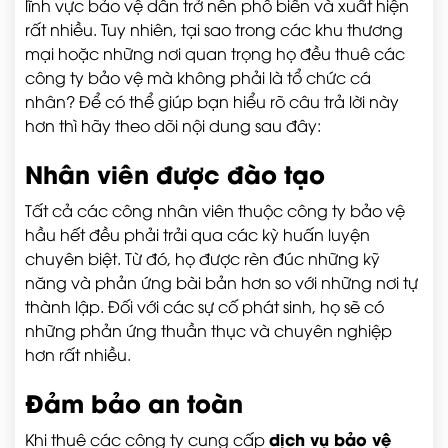
lĩnh vực bảo vệ dần trở nên phổ biến và xuất hiện
rất nhiều. Tuy nhiên, tại sao trong các khu thương
mại hoặc những nơi quan trọng họ đều thuê các
công ty bảo vệ mà không phải là tổ chức cá
nhân? Để có thể giúp bạn hiểu rõ câu trả lời này
hơn thì hãy theo dõi nội dung sau đây:
Nhân viên được đào tạo
Tất cả các công nhân viên thuộc công ty bảo vệ
hầu hết đều phải trải qua các kỳ huấn luyện
chuyên biệt. Từ đó, họ được rèn đúc những kỹ
năng và phản ứng bài bản hơn so với những nơi tự
thành lập. Đối với các sự cố phát sinh, họ sẽ có
những phản ứng thuần thục và chuyên nghiệp
hơn rất nhiều.
Đảm bảo an toàn
dịch vụ bảo vệ
Khi thuê các công ty cung cấp