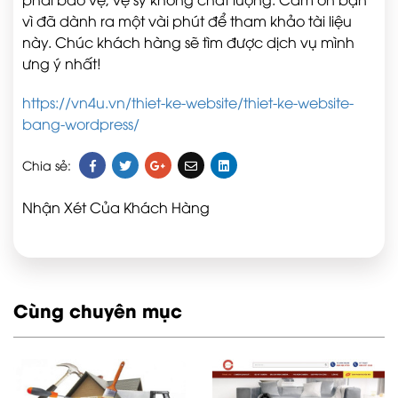
vì đã dành ra một vài phút để tham khảo tài liệu
này. Chúc khách hàng sẽ tìm được dịch vụ mình
ưng ý nhất!
https://vn4u.vn/thiet-ke-website/thiet-ke-website-
bang-wordpress/
Chia sẻ:
Nhận Xét Của Khách Hàng
Cùng chuyên mục