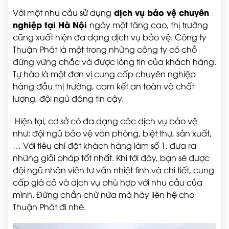
dịch vụ bảo vệ chuyên
Với một nhu cầu sử dụng
nghiệp tại Hà Nội
ngày một tăng cao, thị trường
cũng xuất hiện đa dạng dịch vụ bảo vệ. Công ty
Thuận Phát là một trong những công ty có chỗ
đứng vững chắc và được lòng tin của khách hàng.
Tự hào là một đơn vị cung cấp chuyên nghiệp
hàng đầu thị trường, cam kết an toàn và chất
lượng, đội ngũ đáng tin cậy.
Hiện tại, cơ sở có đa dạng các dịch vụ bảo vệ
như: đội ngũ bảo vệ văn phòng, biệt thự, sản xuất,
… Với tiêu chí đặt khách hàng làm số 1, đưa ra
những giải pháp tốt nhất. Khi tới đây, bạn sẽ được
đội ngũ nhân viên tư vấn nhiệt tình và chi tiết, cung
cấp giá cả và dịch vụ phù hợp với nhu cầu của
mình. Đừng chần chừ nữa mà hãy liên hệ cho
Thuận Phát đi nhé.