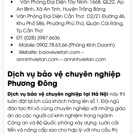
Văn Phòng Đại Diện Tây Ninh: 1668, QL22, Ấp
An Bình, Xã An Tịnh, Huyện Trảng Bàng
Văn Phòng Đại Diện Cần Thơ: D2/21 Đường 46,
Khu Phố 586, Phường Phú Thứ, Quận Cái Răng,
Tp.Cần Thơ
ĐT: (028) 3987.6636
Mobile: 0902.78.63.66 (Phòng Kinh Doanh)
Website: baovevietan.com –
anninhvietan.com – anninhvietan.com
Dịch vụ bảo vệ chuyên nghiệp
Phương Đông
Dịch vụ bảo vệ chuyên nghiệp tại Hà Nội
này thì
luôn đặt lợi ích của khách hàng lên số 1. Đội ngũ
đào tạo thì vô cùng chuyên nghiệp với những giáo
án do các người có kinh nghiệm trong ngành
Công an và Bộ Quốc phòng xây dựng. Luôn cải
tiến và nâng cấp sao cho hợp lý với nhu cầu thị