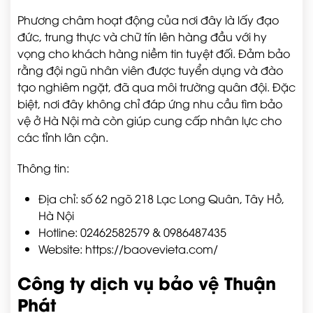
Phương châm hoạt động của nơi đây là lấy đạo
đức, trung thực và chữ tín lên hàng đầu với hy
vọng cho khách hàng niềm tin tuyệt đối. Đảm bảo
rằng đội ngũ nhân viên được tuyển dụng và đào
tạo nghiêm ngặt, đã qua môi trường quân đội. Đặc
biệt, nơi đây không chỉ đáp ứng nhu cầu tìm bảo
vệ ở Hà Nội mà còn giúp cung cấp nhân lực cho
các tỉnh lân cận.
Thông tin:
Địa chỉ: số 62 ngõ 218 Lạc Long Quân, Tây Hồ,
Hà Nội
Hotline: 02462582579 & 0986487435
Website:
https://baovevieta.com/
Công ty dịch vụ bảo vệ Thuận
Phát