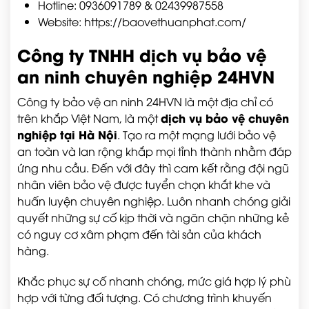
Hotline: 0936091789 & 02439987558
Website:
https://baovethuanphat.com/
Công ty TNHH dịch vụ bảo vệ
an ninh chuyên nghiệp 24HVN
Công ty bảo vệ an ninh 24HVN là một địa chỉ có
dịch vụ bảo vệ chuyên
trên khắp Việt Nam, là một
nghiệp tại Hà Nội
. Tạo ra một mạng lưới bảo vệ
an toàn và lan rộng khắp mọi tỉnh thành nhằm đáp
ứng nhu cầu. Đến với đây thì cam kết rằng đội ngũ
nhân viên bảo vệ được tuyển chọn khắt khe và
huấn luyện chuyên nghiệp. Luôn nhanh chóng giải
quyết những sự cố kịp thời và ngăn chặn những kẻ
có nguy cơ xâm phạm đến tài sản của khách
hàng.
Khắc phục sự cố nhanh chóng, mức giá hợp lý phù
hợp với từng đối tượng. Có chương trình khuyến