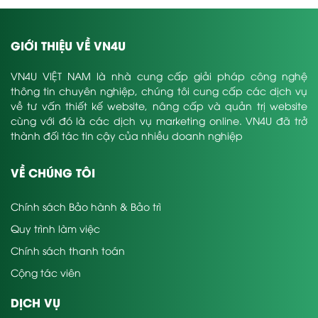
GIỚI THIỆU VỀ VN4U
VN4U VIỆT NAM là nhà cung cấp giải pháp công nghệ
thông tin chuyên nghiệp, chúng tôi cung cấp các dịch vụ
về tư vấn thiết kế website, nâng cấp và quản trị website
cùng với đó là các dịch vụ marketing online. VN4U đã trở
thành đối tác tin cậy của nhiều doanh nghiệp
VỀ CHÚNG TÔI
Chính sách Bảo hành & Bảo trì
Quy trình làm việc
Chính sách thanh toán
Cộng tác viên
DỊCH VỤ