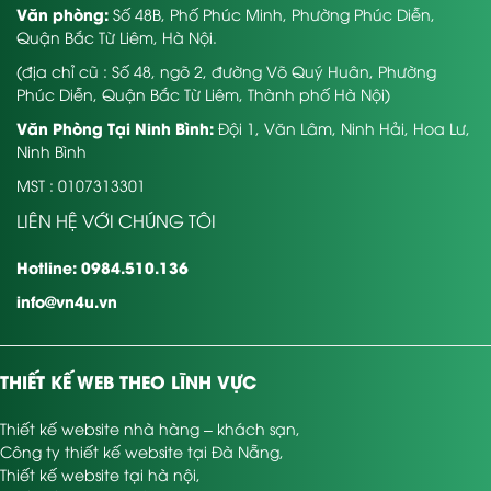
Văn phòng:
Số 48B, Phố Phúc Minh, Phường Phúc Diễn,
Quận Bắc Từ Liêm, Hà Nội.
(địa chỉ cũ : Số 48, ngõ 2, đường Võ Quý Huân, Phường
Phúc Diễn, Quận Bắc Từ Liêm, Thành phố Hà Nội)
Văn Phòng Tại Ninh Bình:
Đội 1, Văn Lâm, Ninh Hải, Hoa Lư,
Ninh Bình
MST : 0107313301
LIÊN HỆ VỚI CHÚNG TÔI
Hotline: 0984.510.136
info@vn4u.vn
THIẾT KẾ WEB THEO LĨNH VỰC
Thiết kế website nhà hàng – khách sạn
,
Công ty thiết kế website tại Đà Nẵng
,
Thiết kế website tại hà nội
,