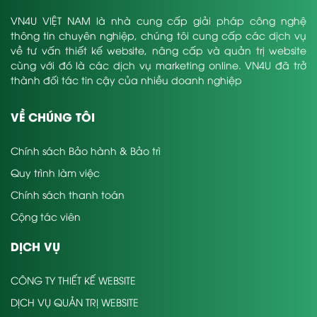
VN4U VIỆT NAM là nhà cung cấp giải pháp công nghệ
thông tin chuyên nghiệp, chúng tôi cung cấp các dịch vụ
về tư vấn thiết kế website, nâng cấp và quản trị website
cùng với đó là các dịch vụ marketing online. VN4U đã trở
thành đối tác tin cậy của nhiều doanh nghiệp
VỀ CHÚNG TÔI
Chính sách Bảo hành & Bảo trì
Quy trình làm việc
Chính sách thanh toán
Cộng tác viên
DỊCH VỤ
CÔNG TY THIẾT KẾ WEBSITE
DỊCH VỤ QUẢN TRỊ WEBSITE