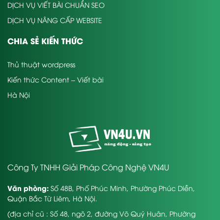
DỊCH VỤ VIẾT BÀI CHUẨN SEO
DỊCH VỤ NÂNG CẤP WEBSITE
CHIA SẺ KIẾN THỨC
Thủ thuật wordpress
Kiến thức Content – Viết bài
Hà Nội
Công Ty TNHH Giải Pháp Công Nghệ VN4U
Văn phòng:
Số 48B, Phố Phúc Minh, Phường Phúc Diễn,
Quận Bắc Từ Liêm, Hà Nội.
(địa chỉ cũ : Số 48, ngõ 2, đường Võ Quý Huân, Phường