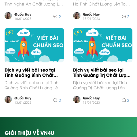
Tỉnh Nghệ An Chất Lượng Lên
Hà Tĩnh Chất Lượng Lên Top
Top GoogleVới thị trường
GoogleVới thị trường cạnh...
cạnh tranh...
Quốc Huy
Quốc Huy
2
2
16/01/2023
18/01/2023
Dịch vụ viết bài seo tại
Dịch vụ viết bài seo tại
Tỉnh Quảng Bình Chất
Tỉnh Quảng Trị Chất Lượng
Lượng Lên Top Google
Lên Top Google
Dịch vụ viết bài seo tại Tỉnh
Dịch vụ viết bài seo tại Tỉnh
Quảng Bình Chất Lượng Lên
Quảng Trị Chất Lượng Lên
Top GoogleVới thị trường
Top GoogleVới thị trường
cạnh tranh...
cạnh tranh...
Quốc Huy
Quốc Huy
2
2
13/01/2023
18/01/2023
GIỚI THIỆU VỀ VN4U