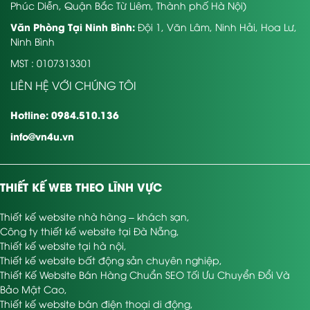
Phúc Diễn, Quận Bắc Từ Liêm, Thành phố Hà Nội)
Văn Phòng Tại Ninh Bình:
Đội 1, Văn Lâm, Ninh Hải, Hoa Lư,
Ninh Bình
MST : 0107313301
LIÊN HỆ VỚI CHÚNG TÔI
Hotline: 0984.510.136
info@vn4u.vn
THIẾT KẾ WEB THEO LĨNH VỰC
Thiết kế website nhà hàng – khách sạn
,
Công ty thiết kế website tại Đà Nẵng
,
Thiết kế website tại hà nội
,
Thiết kế website bất động sản chuyên nghiệp
,
Thiết Kế Website Bán Hàng Chuẩn SEO Tối Ưu Chuyển Đổi Và
Bảo Mật Cao
,
Thiết kế website bán điện thoại di động
,