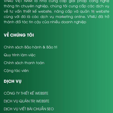
VN4U VIỆT NAM là nhà cung cấp giải pháp công nghệ
thông tin chuyên nghiệp, chúng tôi cung cấp các dịch vụ
về tư vấn thiết kế website, nâng cấp và quản trị website
cùng với đó là các dịch vụ marketing online. VN4U đã trở
thành đối tác tin cậy của nhiều doanh nghiệp
VỀ CHÚNG TÔI
Chính sách Bảo hành & Bảo trì
Quy trình làm việc
Chính sách thanh toán
Cộng tác viên
DỊCH VỤ
CÔNG TY THIẾT KẾ WEBSITE
DỊCH VỤ QUẢN TRỊ WEBSITE
DỊCH VỤ VIẾT BÀI CHUẨN SEO