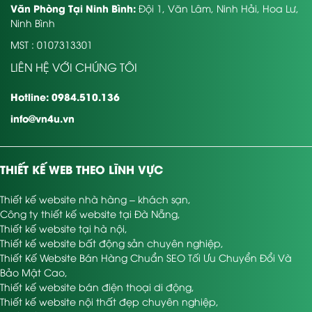
Văn Phòng Tại Ninh Bình:
Đội 1, Văn Lâm, Ninh Hải, Hoa Lư,
Ninh Bình
MST : 0107313301
LIÊN HỆ VỚI CHÚNG TÔI
Hotline: 0984.510.136
info@vn4u.vn
THIẾT KẾ WEB THEO LĨNH VỰC
Thiết kế website nhà hàng – khách sạn
,
Công ty thiết kế website tại Đà Nẵng
,
Thiết kế website tại hà nội
,
Thiết kế website bất động sản chuyên nghiệp
,
Thiết Kế Website Bán Hàng Chuẩn SEO Tối Ưu Chuyển Đổi Và
Bảo Mật Cao
,
Thiết kế website bán điện thoại di động
,
Thiết kế website nội thất đẹp chuyên nghiệp
,