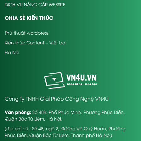
DỊCH VỤ NÂNG CẤP WEBSITE
CHIA SẺ KIẾN THỨC
Thủ thuật wordpress
Kiến thức Content – Viết bài
Hà Nội
Công Ty TNHH Giải Pháp Công Nghệ VN4U
Văn phòng:
Số 48B, Phố Phúc Minh, Phường Phúc Diễn,
Quận Bắc Từ Liêm, Hà Nội.
(địa chỉ cũ : Số 48, ngõ 2, đường Võ Quý Huân, Phường
Phúc Diễn, Quận Bắc Từ Liêm, Thành phố Hà Nội)