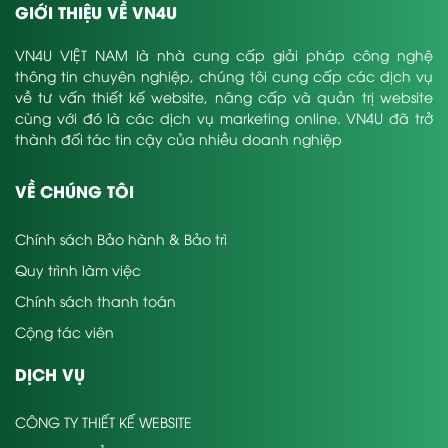
GIỚI THIỆU VỀ VN4U
VN4U VIỆT NAM là nhà cung cấp giải pháp công nghệ
thông tin chuyên nghiệp, chúng tôi cung cấp các dịch vụ
về tư vấn thiết kế website, nâng cấp và quản trị website
cùng với đó là các dịch vụ marketing online. VN4U đã trở
thành đối tác tin cậy của nhiều doanh nghiệp
VỀ CHÚNG TÔI
Chính sách Bảo hành & Bảo trì
Quy trình làm việc
Chính sách thanh toán
Cộng tác viên
DỊCH VỤ
CÔNG TY THIẾT KẾ WEBSITE