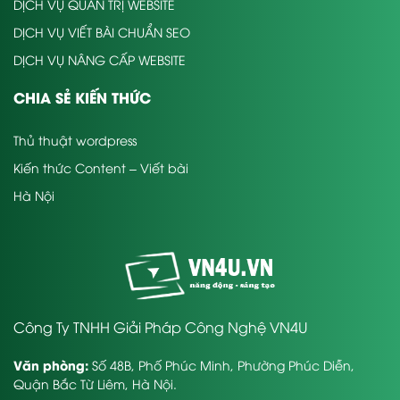
DỊCH VỤ QUẢN TRỊ WEBSITE
DỊCH VỤ VIẾT BÀI CHUẨN SEO
DỊCH VỤ NÂNG CẤP WEBSITE
CHIA SẺ KIẾN THỨC
Thủ thuật wordpress
Kiến thức Content – Viết bài
Hà Nội
Công Ty TNHH Giải Pháp Công Nghệ VN4U
Văn phòng:
Số 48B, Phố Phúc Minh, Phường Phúc Diễn,
Quận Bắc Từ Liêm, Hà Nội.