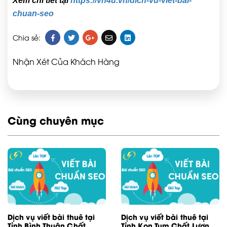
Xem chi tiết tại
https://vn4u.vn/dich-vu-viet-bai-
chuan-seo
Chia sẻ:
Nhận Xét Của Khách Hàng
Cùng chuyên mục
Dịch vụ viết bài thuê tại
Dịch vụ viết bài thuê tại
Tỉnh Bình Thuận Chất
Tỉnh Kon Tum Chất Lượng