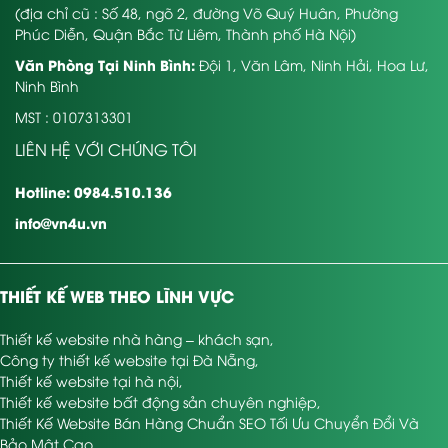
(địa chỉ cũ : Số 48, ngõ 2, đường Võ Quý Huân, Phường
Phúc Diễn, Quận Bắc Từ Liêm, Thành phố Hà Nội)
Văn Phòng Tại Ninh Bình:
Đội 1, Văn Lâm, Ninh Hải, Hoa Lư,
Ninh Bình
MST : 0107313301
LIÊN HỆ VỚI CHÚNG TÔI
Hotline: 0984.510.136
info@vn4u.vn
THIẾT KẾ WEB THEO LĨNH VỰC
Thiết kế website nhà hàng – khách sạn
,
Công ty thiết kế website tại Đà Nẵng
,
Thiết kế website tại hà nội
,
Thiết kế website bất động sản chuyên nghiệp
,
Thiết Kế Website Bán Hàng Chuẩn SEO Tối Ưu Chuyển Đổi Và
Bảo Mật Cao
,