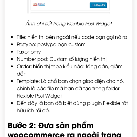
Ảnh chi tiết trong Flexible Post Widget
Title: hiển thị bên ngoài nếu code bạn gọi nó ra
Postype: postype bạn custom
Taxonomy
Number post: Custom số lượng hiển thị
Order: hiển thị theo kiểu nào: tăng dần, giảm
dần
Template: Là chỗ bạn chọn giao diện cho nó,
chính là các file mà bạn đã tạo trong folder
Flexible Post Widget
Đến đây là bạn đã biết dùng plugin Flexible rất
hữu ích rồi đó.
Bước 2: Đưa sản phẩm
woocommerce ra ngoài trang