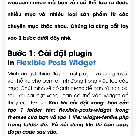
woocommerce mà bạn vẫn có thể tạo ra được
nhiều mục với nhiều loại sản phẩm từ các
chuyên mục khác nhau. Chúng ta cùng bắt tay
vào 2 bước dưới đây nhé.
Bước 1: Cài đặt plugin
in
Flexible Posts Widget
Mình xin giới thiệu đây là một plugin vô cùng tuyệt
vời, hỗ trợ cho bạn rất linh động trong việc tạo các
mục. Chút mình sẽ có ảnh demo để bạn rõ hơn. ok,
sau khi cài đặt xong, bạn có thể vào widget để
Sau khi cài đặt xong, bạn cần
thấy cái flexible.
tạo 1 folder tên: flexible-posts-widget trong
themes của bạn và tạo 1 file: widget-tenfile.php
trong folder đó. Và nội dung file thì bạn copy
đoạn code sau vào.