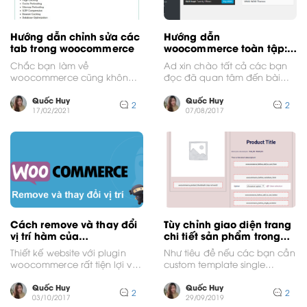
Hướng dẫn chỉnh sửa các
Hướng dẫn
tab trong woocommerce
woocommerce toàn tập:
Bài 1
Chắc bạn làm về
Ad xin chào tất cả các bạn
woocommerce cũng không ít
đọc đã quan tâm đến bài
lần gặp phải việc khách
viết của ad. Hôm nay,...
hàng có những yêu cầu...
Quốc Huy
Quốc Huy
2
2
17/02/2021
07/08/2017
Cách remove và thay đổi
Tùy chỉnh giao diện trang
vị trí hàm của
chi tiết sản phẩm trong
woocommerce
woocommerce
Thiết kế website với plugin
Như tiêu đề nếu các bạn cần
woocommerce rất tiện lợi và
custom template single
nhanh chóng nhưng chúng
product woocommerce thì
ta cũng bị phụ...
chắc chắn đây là bài...
Quốc Huy
Quốc Huy
2
2
03/10/2017
29/09/2019