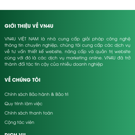
GIỚI THIỆU VỀ VN4U
VN4U VIỆT NAM là nhà cung cấp giải pháp công nghệ
thông tin chuyên nghiệp, chúng tôi cung cấp các dịch vụ
về tư vấn thiết kế website, nâng cấp và quản trị website
cùng với đó là các dịch vụ marketing online. VN4U đã trở
thành đối tác tin cậy của nhiều doanh nghiệp
VỀ CHÚNG TÔI
Chính sách Bảo hành & Bảo trì
Quy trình làm việc
Chính sách thanh toán
Cộng tác viên
DỊCH VỤ