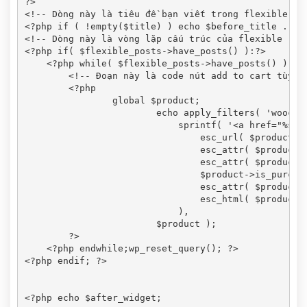
?>

<!-- Dòng này là tiêu đề bạn viết trong flexible -->
<?php if ( !empty($title) ) echo $before_title . $ti
<!-- Dòng này là vòng lặp cấu trúc của flexible -->

<?php if( $flexible_posts->have_posts() ):?>

    <?php while( $flexible_posts->have_posts() ) : $
    	<!-- Đoạn này là code nút add to cart tùy bạn chỉnh html -->

        <?php 

        	global $product;

			echo apply_filters( 'woocommerce_loop_add_to_cart_link',

			    sprintf( '<a href="%s" rel="nofollow" data-product_id="%s" data-product_sku="%s" class="button %s product_type_%s">%s</a>',

			        esc_url( $product->add_to_cart_url() ),

			        esc_attr( $product->id ),

			        esc_attr( $product->get_sku() ),

			        $product->is_purchasable() ? 'add_to_cart_button' : '',

			        esc_attr( $product->product_type ),

			        esc_html( $product->add_to_cart_text() )

			    ),

			$product );

        ?>

    <?php endwhile;wp_reset_query(); ?>

<?php endif; ?>
