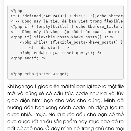
<?php

if ( !defined('ABSPATH') ) die('-1');echo $before_wi
<!-- Dòng này là tiêu đề bạn viết trong flexible -->
<?php if ( !empty($title) ) echo $before_title . $ti
<!-- Dòng này là vòng lặp cấu trúc của flexible -->

<?php if( $flexible_posts->have_posts() ):?>

    <?php while( $flexible_posts->have_posts() ) : $
        <!-- do stuff -->

    <?php endwhile;wp_reset_query(); ?>

<?php endif; ?>

Khi bạn tạo 1 giao diện mới thì bạn lại tạo ra một file
mới và cũng sẽ có cấu trúc code như kia và tùy
giao diện html bạn cho vào cho đúng. Mình đã
hướng dẫn bạn xong cách code linh động tạo ra
được nhiều mục. Nó là bước đầu cho bạn có thể
đưa được rất nhiều sản phẩm hay mục nào đó ra
bất cứ chỗ nào. Ở đây mình nói trang chủ cho mọi