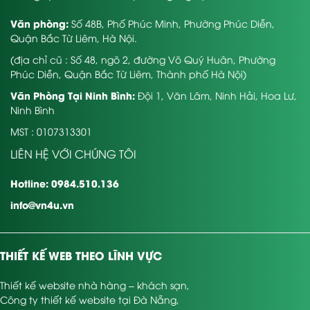
Văn phòng:
Số 48B, Phố Phúc Minh, Phường Phúc Diễn,
Quận Bắc Từ Liêm, Hà Nội.
(địa chỉ cũ : Số 48, ngõ 2, đường Võ Quý Huân, Phường
Phúc Diễn, Quận Bắc Từ Liêm, Thành phố Hà Nội)
Văn Phòng Tại Ninh Bình:
Đội 1, Văn Lâm, Ninh Hải, Hoa Lư,
Ninh Bình
MST : 0107313301
LIÊN HỆ VỚI CHÚNG TÔI
Hotline: 0984.510.136
info@vn4u.vn
THIẾT KẾ WEB THEO LĨNH VỰC
Thiết kế website nhà hàng – khách sạn
,
Công ty thiết kế website tại Đà Nẵng
,