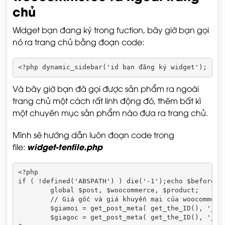
chủ
Widget bạn đang ký trong fuction, bây giờ bạn gọi
nó ra trang chủ bằng đoạn code:
<?php dynamic_sidebar('id bạn đăng ký widget'); ?>
Và bây giờ bạn đã gọi được sản phẩm ra ngoài
trang chủ một cách rất linh động đó, thêm bất kì
một chuyên mục sản phẩm nào đưa ra trang chủ.
Mình sẽ hướng dẫn luôn đoạn code trong
widget-tenfile.php
file:
<?php

if ( !defined('ABSPATH') ) die('-1');echo $before_wi
	global $post, $woocommerce, $product;

	// Giá gốc và giá khuyến mại của woocommerce

  	$giamoi = get_post_meta( get_the_ID(), '_sale_price', true);

  	$giagoc = get_post_meta( get_the_ID(), '_regular_price', true);
