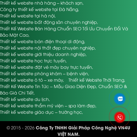
Thiết kế website nhà hàng – khách sạn
,
Công ty thiết kế website tại Đà Nẵng
,
Thiết kế website tại hà nội
,
Thiết kế website bất động sản chuyên nghiệp
,
Thiết Kế Website Bán Hàng Chuẩn SEO Tối Ưu Chuyển Đổi Và
Bảo Mật Cao
,
Thiết kế website bán điện thoại di động
,
Thiết kế website nội thất đẹp chuyên nghiệp
,
Thiết kế website giới thiệu doanh nghiệp
,
Thiết kế website học trực tuyến
,
Thiết kế website đặt vé máy bay trực tuyến
,
Thiết kế website phòng khám – bệnh viện
,
Thiết kế website ô tô – xe máy
,
Thiết kế Website Thời Trang
,
Thiết Kế Website Tin Tức – Mẫu Giao Diện Đẹp, Chuẩn SEO &
Báo Giá Chi Tiết
,
Thiết kế website du lịch
,
Thiết kế website thẩm mỹ viện – spa làm đẹp
,
Thiết kế website giáo dục – trường học
,
Công Ty TNHH Giải Pháp Công Nghệ VN4U
© 2015 - 2026
VIỆT NAM.