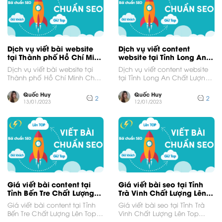
Dịch vụ viết bài website
Dịch vụ viết content
tại Thành phố Hồ Chí Minh
website tại Tỉnh Long An
Chất Lượng Lên Top
Chất Lượng Lên Top
Dịch vụ viết bài website tại
Dịch vụ viết content website
Google
Google
Thành phố Hồ Chí Minh Chất
tại Tỉnh Long An Chất Lượng
Lượng Lên Top GoogleVới thị
Lên Top GoogleVới thị trường
trường...
cạnh tranh...
Quốc Huy
Quốc Huy
2
2
13/01/2023
12/01/2023
Giá viết bài content tại
Giá viết bài seo tại Tỉnh
Tỉnh Bến Tre Chất Lượng
Trà Vinh Chất Lượng Lên
Lên Top Google
Top Google
Giá viết bài content tại Tỉnh
Giá viết bài seo tại Tỉnh Trà
Bến Tre Chất Lượng Lên Top
Vinh Chất Lượng Lên Top
GoogleVới thị trường cạnh
GoogleVới thị trường cạnh