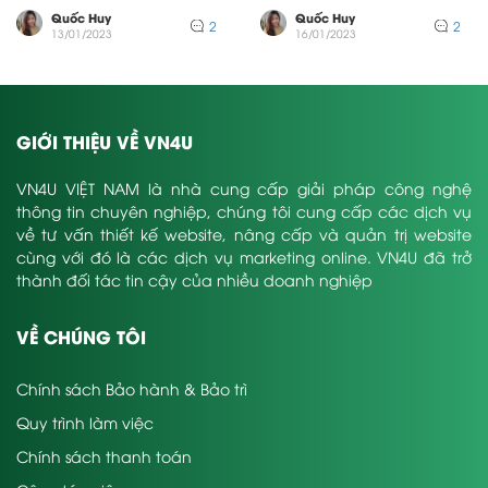
tranh khốc...
tranh khốc...
Quốc Huy
Quốc Huy
2
2
13/01/2023
16/01/2023
GIỚI THIỆU VỀ VN4U
VN4U VIỆT NAM là nhà cung cấp giải pháp công nghệ
thông tin chuyên nghiệp, chúng tôi cung cấp các dịch vụ
về tư vấn thiết kế website, nâng cấp và quản trị website
cùng với đó là các dịch vụ marketing online. VN4U đã trở
thành đối tác tin cậy của nhiều doanh nghiệp
VỀ CHÚNG TÔI
Chính sách Bảo hành & Bảo trì
Quy trình làm việc
Chính sách thanh toán