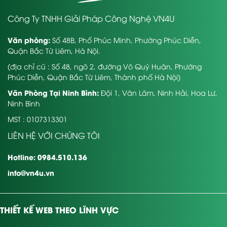
Công Ty TNHH Giải Pháp Công Nghệ VN4U
Văn phòng:
Số 48B, Phố Phúc Minh, Phường Phúc Diễn,
Quận Bắc Từ Liêm, Hà Nội.
(địa chỉ cũ : Số 48, ngõ 2, đường Võ Quý Huân, Phường
Phúc Diễn, Quận Bắc Từ Liêm, Thành phố Hà Nội)
Văn Phòng Tại Ninh Bình:
Đội 1, Văn Lâm, Ninh Hải, Hoa Lư,
Ninh Bình
MST : 0107313301
LIÊN HỆ VỚI CHÚNG TÔI
Hotline: 0984.510.136
info@vn4u.vn
THIẾT KẾ WEB THEO LĨNH VỰC