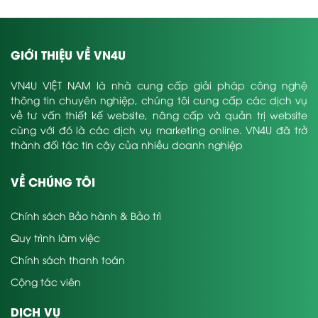
GIỚI THIỆU VỀ VN4U
VN4U VIỆT NAM là nhà cung cấp giải pháp công nghệ
thông tin chuyên nghiệp, chúng tôi cung cấp các dịch vụ
về tư vấn thiết kế website, nâng cấp và quản trị website
cùng với đó là các dịch vụ marketing online. VN4U đã trở
thành đối tác tin cậy của nhiều doanh nghiệp
VỀ CHÚNG TÔI
Chính sách Bảo hành & Bảo trì
Quy trình làm việc
Chính sách thanh toán
Cộng tác viên
DỊCH VỤ