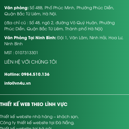
Văn phòng:
Số 48B, Phố Phúc Minh, Phường Phúc Diễn,
Quận Bắc Từ Liêm, Hà Nội.
(địa chỉ cũ : Số 48, ngõ 2, đường Võ Quý Huân, Phường
Phúc Diễn, Quận Bắc Từ Liêm, Thành phố Hà Nội)
Văn Phòng Tại Ninh Bình:
Đội 1, Văn Lâm, Ninh Hải, Hoa Lư,
Ninh Bình
MST : 0107313301
LIÊN HỆ VỚI CHÚNG TÔI
Hotline: 0984.510.136
info@vn4u.vn
THIẾT KẾ WEB THEO LĨNH VỰC
Thiết kế website nhà hàng – khách sạn
,
Công ty thiết kế website tại Đà Nẵng
,
Thiết kế website tại hà nội
,