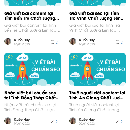
Giá viết bài content tại
Giá viết bài seo tại Tỉnh
Tỉnh Bến Tre Chất Lượng
Trà Vinh Chất Lượng Lên
Lên Top Google
Top Google
Giá viết bài content tại Tỉnh
Giá viết bài seo tại Tỉnh Trà
Bến Tre Chất Lượng Lên Top
Vinh Chất Lượng Lên Top
GoogleVới thị trường cạnh
GoogleVới thị trường cạnh
tranh khốc...
tranh khốc...
Quốc Huy
Quốc Huy
2
2
13/01/2023
16/01/2023
Nhận viết bài chuẩn seo
Thuê người viết content tại
tại Tỉnh Đồng Tháp Chất
Tỉnh An Giang Chất Lượng
Lượng Lên Top Google
Lên Top Google
Nhận viết bài chuẩn seo tại
Thuê người viết content tại
Tỉnh Đồng Tháp Chất Lượng
Tỉnh An Giang Chất Lượng
Lên Top GoogleVới thị trường
Lên Top GoogleVới thị trường
cạnh tranh...
cạnh tranh khốc...
Quốc Huy
Quốc Huy
2
2
19/01/2023
20/01/2023