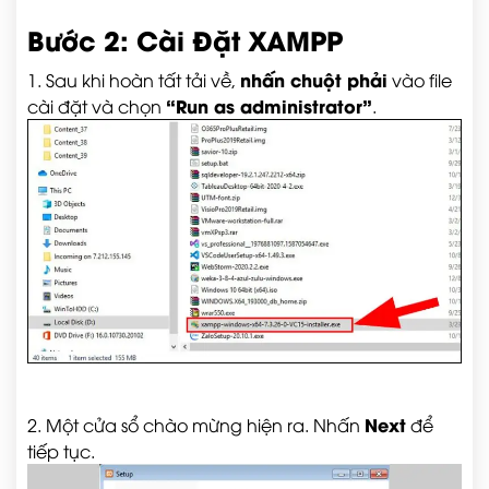
Bước 2: Cài Đặt XAMPP
nhấn chuột phải
1. Sau khi hoàn tất tải về,
vào file
“Run as administrator”
cài đặt và chọn
.
Next
2. Một cửa sổ chào mừng hiện ra. Nhấn
để
tiếp tục.