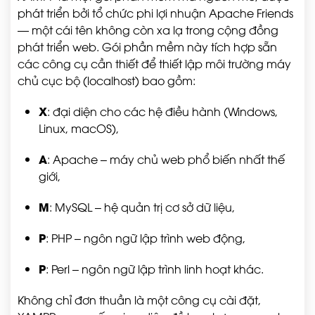
phát triển bởi tổ chức phi lợi nhuận Apache Friends
— một cái tên không còn xa lạ trong cộng đồng
phát triển web. Gói phần mềm này tích hợp sẵn
các công cụ cần thiết để thiết lập môi trường máy
chủ cục bộ (localhost) bao gồm:
X
: đại diện cho các hệ điều hành (Windows,
Linux, macOS),
A
: Apache – máy chủ web phổ biến nhất thế
giới,
M
: MySQL – hệ quản trị cơ sở dữ liệu,
P
: PHP – ngôn ngữ lập trình web động,
P
: Perl – ngôn ngữ lập trình linh hoạt khác.
Không chỉ đơn thuần là một công cụ cài đặt,