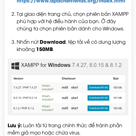
https://www.apachefriends.org/index.html
Tại giao diện trang chủ, chọn phiên bản XAMPP
phù hợp với hệ điều hành của bạn. Ở đây
chúng ta chọn phiên bản dành cho Windows.
Download
Nhấn nút
, tệp tải về có dung lượng
150MB
khoảng
.
Lưu ý:
Luôn tải từ trang chính thức để tránh phần
mềm giả mạo hoặc chứa virus.