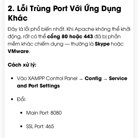
2. Lỗi Trùng Port Với Ứng Dụng
Khác
Đây là lỗi phổ biến nhất. Khi Apache không thể khởi
cổng 80 hoặc 443
động, rất có thể
đã bị phần
Skype
mềm khác chiếm dụng — thường là
hoặc
VMware
.
Cách xử lý:
Config
Service
Vào XAMPP Control Panel →
→
and Port Settings
Đổi:
Main Port:
8080
SSL Port:
465