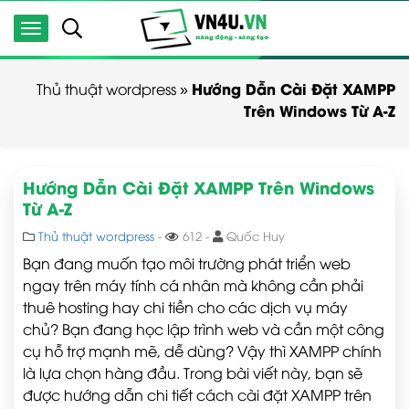
Hướng Dẫn Cài Đặt XAMPP
Thủ thuật wordpress
»
Trên Windows Từ A-Z
Hướng Dẫn Cài Đặt XAMPP Trên Windows
Từ A-Z
Thủ thuật wordpress
-
612 -
Quốc Huy
Bạn đang muốn tạo môi trường phát triển web
ngay trên máy tính cá nhân mà không cần phải
thuê hosting hay chi tiền cho các dịch vụ máy
chủ? Bạn đang học lập trình web và cần một công
cụ hỗ trợ mạnh mẽ, dễ dùng? Vậy thì XAMPP chính
là lựa chọn hàng đầu. Trong bài viết này, bạn sẽ
được hướng dẫn chi tiết cách cài đặt XAMPP trên