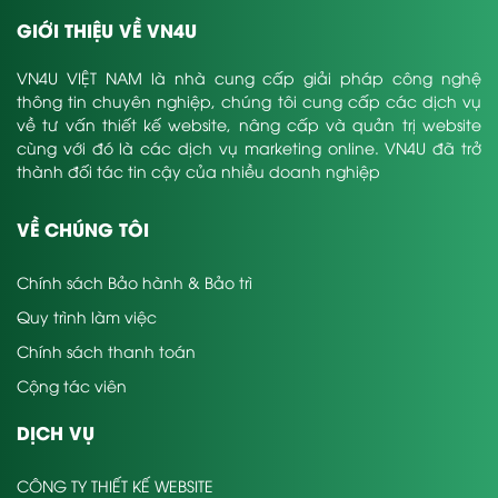
GIỚI THIỆU VỀ VN4U
VN4U VIỆT NAM là nhà cung cấp giải pháp công nghệ
thông tin chuyên nghiệp, chúng tôi cung cấp các dịch vụ
về tư vấn thiết kế website, nâng cấp và quản trị website
cùng với đó là các dịch vụ marketing online. VN4U đã trở
thành đối tác tin cậy của nhiều doanh nghiệp
VỀ CHÚNG TÔI
Chính sách Bảo hành & Bảo trì
Quy trình làm việc
Chính sách thanh toán
Cộng tác viên
DỊCH VỤ
CÔNG TY THIẾT KẾ WEBSITE