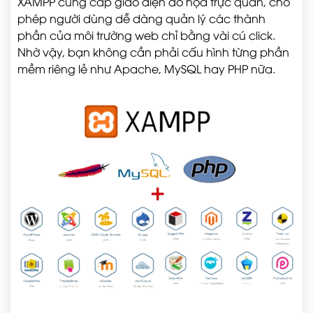
XAMPP cung cấp giao diện đồ họa trực quan, cho
phép người dùng dễ dàng quản lý các thành
phần của môi trường web chỉ bằng vài cú click.
Nhờ vậy, bạn không cần phải cấu hình từng phần
mềm riêng lẻ như Apache, MySQL hay PHP nữa.