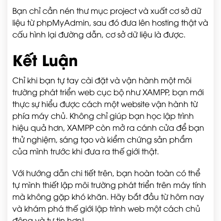
Bạn chỉ cần nén thư mục project và xuất cơ sở dữ
liệu từ phpMyAdmin, sau đó đưa lên hosting thật và
cấu hình lại đường dẫn, cơ sở dữ liệu là được.
Kết Luận
Chỉ khi bạn tự tay cài đặt và vận hành một môi
trường phát triển web cục bộ như XAMPP, bạn mới
thực sự hiểu được cách một website vận hành từ
phía máy chủ. Không chỉ giúp bạn học lập trình
hiệu quả hơn, XAMPP còn mở ra cánh cửa để bạn
thử nghiệm, sáng tạo và kiểm chứng sản phẩm
của mình trước khi đưa ra thế giới thật.
Với hướng dẫn chi tiết trên, bạn hoàn toàn có thể
tự mình thiết lập môi trường phát triển trên máy tính
mà không gặp khó khăn. Hãy bắt đầu từ hôm nay
và khám phá thế giới lập trình web một cách chủ
động và tự tin hơn!