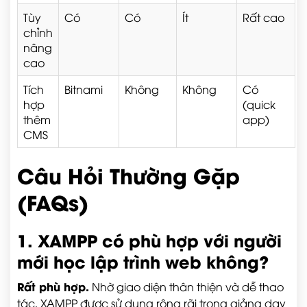
Tùy
Có
Có
Ít
Rất cao
chỉnh
nâng
cao
Tích
Bitnami
Không
Không
Có
hợp
(quick
thêm
app)
CMS
Câu Hỏi Thường Gặp
(FAQs)
1. XAMPP có phù hợp với người
mới học lập trình web không?
Rất phù hợp.
Nhờ giao diện thân thiện và dễ thao
tác, XAMPP được sử dụng rộng rãi trong giảng dạy