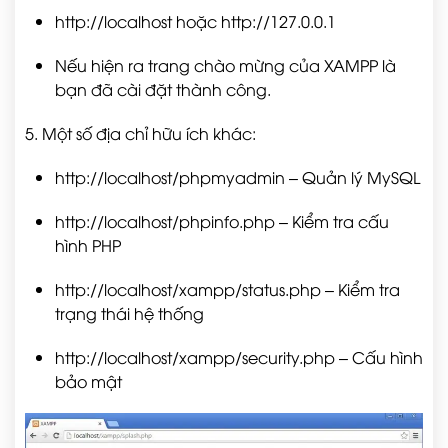
http://localhost
hoặc
http://127.0.0.1
Nếu hiện ra trang chào mừng của XAMPP là
bạn đã cài đặt thành công.
5. Một số địa chỉ hữu ích khác:
http://localhost/phpmyadmin
– Quản lý MySQL
http://localhost/phpinfo.php
– Kiểm tra cấu
hình PHP
http://localhost/xampp/status.php
– Kiểm tra
trạng thái hệ thống
http://localhost/xampp/security.php
– Cấu hình
bảo mật