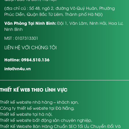
(địa chỉ cũ : Số 48, ngõ 2, đường Võ Quý Huân, Phường
Phúc Diễn, Quận Bắc Từ Liêm, Thành phố Hà Nội)
Văn Phòng Tại Ninh Bình:
Đội 1, Văn Lâm, Ninh Hải, Hoa Lư,
Ninh Bình
MST : 0107313301
LIÊN HỆ VỚI CHÚNG TÔI
Hotline: 0984.510.136
info@vn4u.vn
THIẾT KẾ WEB THEO LĨNH VỰC
Thiết kế website nhà hàng – khách sạn
,
Công ty thiết kế website tại Đà Nẵng
,
Thiết kế website tại hà nội
,
Thiết kế website bất động sản chuyên nghiệp
,
Thiết Kế Website Bán Hàng Chuẩn SEO Tối Ưu Chuyển Đổi Và