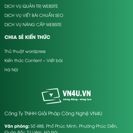
DỊCH VỤ QUẢN TRỊ WEBSITE
DỊCH VỤ VIẾT BÀI CHUẨN SEO
DỊCH VỤ NÂNG CẤP WEBSITE
CHIA SẺ KIẾN THỨC
Thủ thuật wordpress
Kiến thức Content – Viết bài
Hà Nội
Công Ty TNHH Giải Pháp Công Nghệ VN4U
Văn phòng:
Số 48B, Phố Phúc Minh, Phường Phúc Diễn,
Quận Bắc Từ Liêm, Hà Nội.