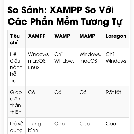
So Sánh: XAMPP So Với
Các Phần Mềm Tương Tự
Tiêu
XAMPP
WAMP
MAMP
Laragon
chí
Hệ
Windows,
Chỉ
Windows,
Chỉ
điều
macOS,
Windows
macOS
Windows
hành
Linux
hỗ
trợ
Giao
Có
Có
Có
Rất tốt
diện
thân
thiện
Dễ sử
Trung
Cao
Cao
Cao
dụng
bình