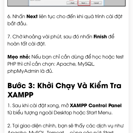
Next
6. Nhấn
liên tục cho đến khi quá trình cài đặt
bắt đầu.
Finish
7. Chờ khoảng vài phút, sau đó nhấn
để
hoàn tất cài đặt.
Mẹo nhỏ:
Nếu bạn chỉ cần dùng để học hoặc test
PHP thì chỉ cần chọn: Apache, MySQL,
phpMyAdmin là đủ.
Bước 3: Khởi Chạy Và Kiểm Tra
XAMPP
XAMPP Control Panel
1. Sau khi cài đặt xong, mở
từ biểu tượng ngoài Desktop hoặc Start Menu.
2. Tại giao diện chính, bạn sẽ thấy các dịch vụ như
Apache, MySQL, Tomcat… cùng các nút: Start,