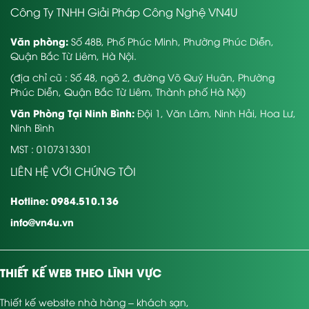
Công Ty TNHH Giải Pháp Công Nghệ VN4U
Văn phòng:
Số 48B, Phố Phúc Minh, Phường Phúc Diễn,
Quận Bắc Từ Liêm, Hà Nội.
(địa chỉ cũ : Số 48, ngõ 2, đường Võ Quý Huân, Phường
Phúc Diễn, Quận Bắc Từ Liêm, Thành phố Hà Nội)
Văn Phòng Tại Ninh Bình:
Đội 1, Văn Lâm, Ninh Hải, Hoa Lư,
Ninh Bình
MST : 0107313301
LIÊN HỆ VỚI CHÚNG TÔI
Hotline: 0984.510.136
info@vn4u.vn
THIẾT KẾ WEB THEO LĨNH VỰC
Thiết kế website nhà hàng – khách sạn
,