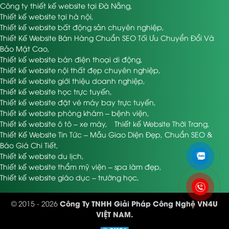
Công ty thiết kế website tại Đà Nẵng
,
Thiết kế website tại hà nội
,
Thiết kế website bất động sản chuyên nghiệp
,
Thiết Kế Website Bán Hàng Chuẩn SEO Tối Ưu Chuyển Đổi Và
Bảo Mật Cao
,
Thiết kế website bán điện thoại di động
,
Thiết kế website nội thất đẹp chuyên nghiệp
,
Thiết kế website giới thiệu doanh nghiệp
,
Thiết kế website học trực tuyến
,
Thiết kế website đặt vé máy bay trực tuyến
,
Thiết kế website phòng khám – bệnh viện
,
Thiết kế website ô tô – xe máy
,
Thiết kế Website Thời Trang
,
Thiết Kế Website Tin Tức – Mẫu Giao Diện Đẹp, Chuẩn SEO &
Báo Giá Chi Tiết
,
Thiết kế website du lịch
,
Thiết kế website thẩm mỹ viện – spa làm đẹp
,
Thiết kế website giáo dục – trường học
,
Công Ty TNHH Giải Pháp Công Nghệ VN4U
© 2015 - 2026
VIỆT NAM.