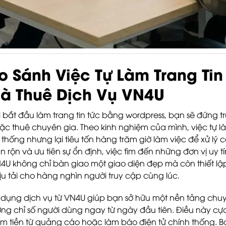
o Sánh Việc Tự Làm Trang Ti
à Thuê Dịch Vụ VN4U
i bắt đầu làm trang tin tức bằng wordpress, bạn sẽ đứng 
ặc thuê chuyên gia. Theo kinh nghiệm của mình, việc tự 
 thống nhưng lại tiêu tốn hàng trăm giờ làm việc để xử lý c
n rộn và ưu tiên sự ổn định, việc tìm đến những đơn vị uy 
4U không chỉ bàn giao một giao diện đẹp mà còn thiết l
ịu tải cho hàng nghìn người truy cập cùng lúc.
 dụng dịch vụ từ VN4U giúp bạn sở hữu một nền tảng chu
ờng chỉ số người dùng ngay từ ngày đầu tiên. Điều này cực
ếm tiền từ quảng cáo hoặc làm báo điện tử chính thống. B