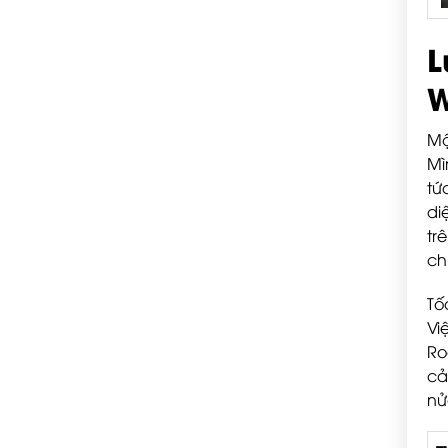
L
W
Mộ
Mì
tứ
di
tr
ch
Tố
Vi
Ro
cả
nử