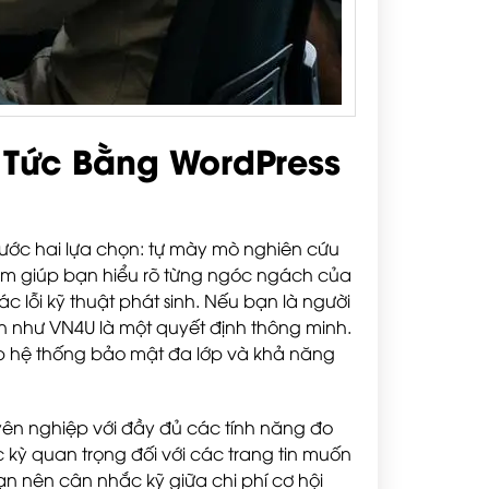
n Tức Bằng WordPress
trước hai lựa chọn: tự mày mò nghiên cứu
làm giúp bạn hiểu rõ từng ngóc ngách của
ác lỗi kỹ thuật phát sinh. Nếu bạn là người
tín như VN4U là một quyết định thông minh.
ập hệ thống bảo mật đa lớp và khả năng
yên nghiệp với đầy đủ các tính năng đo
 kỳ quan trọng đối với các trang tin muốn
ạn nên cân nhắc kỹ giữa chi phí cơ hội