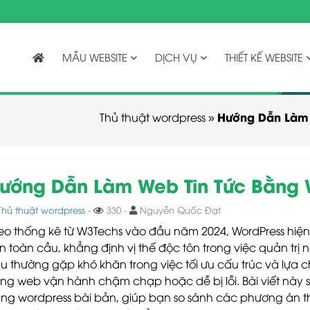
MẪU WEBSITE
DỊCH VỤ
THIẾT KẾ WEBSITE
Hướng Dẫn Làm W
Thủ thuật wordpress
»
ướng Dẫn Làm Web Tin Tức Bằng W
Thủ thuật wordpress
-
330 -
Nguyễn Quốc Đạt
eo thống kê từ W3Techs vào đầu năm 2024, WordPress hiệ
ên toàn cầu, khẳng định vị thế độc tôn trong việc quản trị 
u thường gặp khó khăn trong việc tối ưu cấu trúc và lựa 
ang web vận hành chậm chạp hoặc dễ bị lỗi. Bài viết này
ng wordpress bài bản, giúp bạn so sánh các phương án th