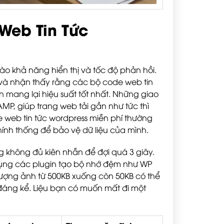
Web Tin Tức
vào khả năng hiển thị và tốc độ phản hồi.
và nhận thấy rằng các bộ code web tin
mang lại hiệu suất tốt nhất. Những giao
 AMP, giúp trang web tải gần như tức thì
de web tin tức wordpress miễn phí thường
nh thống để bảo vệ dữ liệu của mình.
ng không đủ kiên nhẫn để đợi quá 3 giây.
dụng các plugin tạo bộ nhớ đệm như WP
lượng ảnh từ 500KB xuống còn 50KB có thể
 đáng kể. Liệu bạn có muốn mất đi một