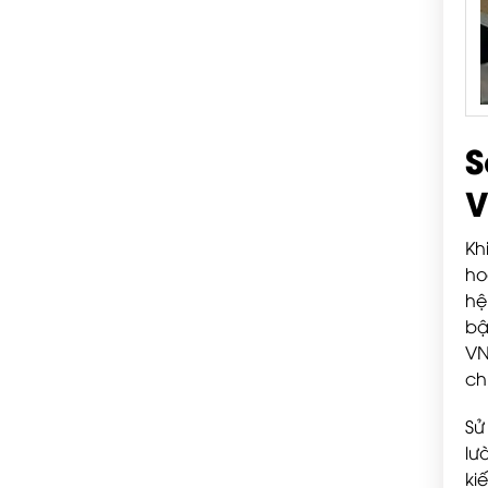
S
V
Kh
ho
hệ
bậ
VN
ch
Sử
lư
ki