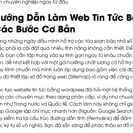
nh chuyên nghiệp ngay từ đầu.
ướng Dẫn Làm Web Tin Tức 
ác Bước Cơ Bản
ong những ngày đầu mình hỗ trợ các tòa soạn báo nhỏ số 
c phải là cài đặt quá nhiều tính năng không cần thiết. Để
ả, bạn cần tập trung vào sự tinh gọn ngay từ khâu chuẩn 
n, dễ nhớ kết hợp với một gói hosting chất lượng có hỗ trợ
y trình chuẩn mà mình luôn áp dụng bao gồm việc cài đ
u đó thiết lập sơ đồ trang web (Sitemap) rõ ràng để công c
ệc tạo website tin tức bằng wordpress đòi hỏi một hệ thốn
ia các chuyên mục theo dạng phân cấp, ví dụ như chuy
n như Trong nước và Quốc tế. Cách làm này không chỉ giú
úp Google lập chỉ mục nhanh hơn (Nguồn: Google Search Ce
y kiểm tra lại cấu trúc đường dẫn tĩnh (Permalink) để đảm
c ký tự số vô nghĩa. Bạn đã sẵn sàng để phác thảo sơ đồ 