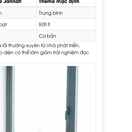
e Jannah
Theme mặc định
h
Trung bình
oạt
Rất ít
Cơ bản
ỗi thường xuyên từ nhà phát triển.
o diện có thể làm giảm trải nghiệm đọc