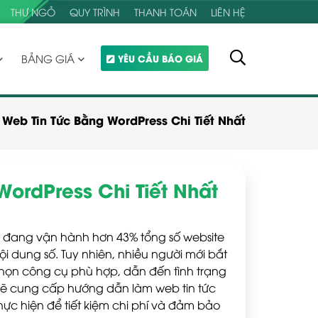
THƯ NGỎ
QUY TRÌNH
THANH TOÁN
LIÊN HỆ
BẢNG GIÁ
YÊU CẦU BÁO GIÁ
eb Tin Tức Bằng WordPress Chi Tiết Nhất
ordPress Chi Tiết Nhất
n đang vận hành hơn 43% tổng số website
nội dung số. Tuy nhiên, nhiều người mới bắt
chọn công cụ phù hợp, dẫn đến tình trạng
 sẽ cung cấp hướng dẫn làm web tin tức
ực hiện để tiết kiệm chi phí và đảm bảo