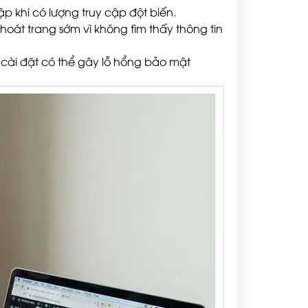
sập khi có lượng truy cập đột biến.
hoát trang sớm vì không tìm thấy thông tin
 cài đặt có thể gây lỗ hổng bảo mật