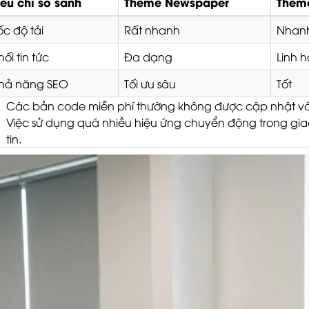
iêu chí so sánh
Theme Newspaper
Them
ốc độ tải
Rất nhanh
Nhan
hối tin tức
Đa dạng
Linh h
hả năng SEO
Tối ưu sâu
Tốt
Các bản code miễn phí thường không được cập nhật vá l
Việc sử dụng quá nhiều hiệu ứng chuyển động trong gia
tin.