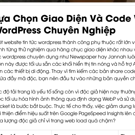
ựa Chọn Giao Diện Và Code 
ordPress Chuyên Nghiệp
t website tin tức wordpress thành công phụ thuộc rất lớn 
nh từng thử nghiệm qua hàng chục giao diện khác nhau 
c wordpress chuyên dụng như Newspaper hay Jannah luôn 
ện này được tối ưu sẵn các khối hiển thị tin nóng và hỗ trợ
ên các thiết bị di động. Thay vì tìm kiếm các bản share co
ứa đầy mã độc, bạn nên đầu tư vào những bản quyền chí
c độ tải trang là yếu tố sống còn vì độc giả hiện nay thườ
ệc tối ưu hóa hình ảnh thông qua định dạng WebP và sử 
cket là bước bắt buộc. Thực tế cho thấy, việc giảm dung 
i thiện điểm hiệu suất trên Google PageSpeed Insights lên
a lượng độc giả chỉ vì trang web load quá chậm?