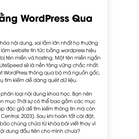
Bằng WordPress Qua
hóa nội dung, sai lầm lớn nhất họ thường
 làm website tin tức bằng wordpress hiệu
bị tên miền và hosting. Một tên miền ngắn
 LiteSpeed sẽ là nền tảng vững chắc nhất.
ặt WordPress thông qua bộ mã nguồn gốc,
ụ tìm kiếm dễ dàng quét dữ liệu.
g phân loại nội dung khoa học. Bạn nên
ên mục Thời sự có thể bao gồm các mục
p độc giả dễ tìm kiếm thông tin mà còn
ntral, 2023). Sau khi hoàn tất cài đặt,
 bảo chúng chứa từ khóa bài viết thay vì
nội dung đầu tiên cho mình chưa?