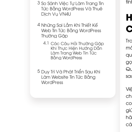
tí
So Sánh Việc Tự Làm Trang Tin
Tức Bằng WordPress Và Thuê
H
Dịch Vụ VN4U
Những Sai Lầm Khi Thiết Kế
C
Web Tin Tức Bằng WordPress
Thường Gặp
Tr
Các Câu Hỏi Thường Gặp
mắ
Khi Thực Hiện Hướng Dẫn
Làm Trang Web Tin Tức
qu
Bằng WordPress
gọ
Qu
Duy Trì Và Phát Triển Sau Khi
sa
Làm Website Tin Tức Bằng
WordPress
Vi
ch
co
gi
hã
cá