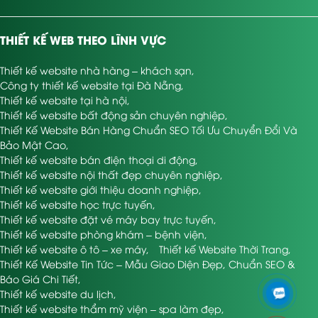
THIẾT KẾ WEB THEO LĨNH VỰC
Thiết kế website nhà hàng – khách sạn
,
Công ty thiết kế website tại Đà Nẵng
,
Thiết kế website tại hà nội
,
Thiết kế website bất động sản chuyên nghiệp
,
Thiết Kế Website Bán Hàng Chuẩn SEO Tối Ưu Chuyển Đổi Và
Bảo Mật Cao
,
Thiết kế website bán điện thoại di động
,
Thiết kế website nội thất đẹp chuyên nghiệp
,
Thiết kế website giới thiệu doanh nghiệp
,
Thiết kế website học trực tuyến
,
Thiết kế website đặt vé máy bay trực tuyến
,
Thiết kế website phòng khám – bệnh viện
,
Thiết kế website ô tô – xe máy
,
Thiết kế Website Thời Trang
,
Thiết Kế Website Tin Tức – Mẫu Giao Diện Đẹp, Chuẩn SEO &
Báo Giá Chi Tiết
,
Thiết kế website du lịch
,
Thiết kế website thẩm mỹ viện – spa làm đẹp
,