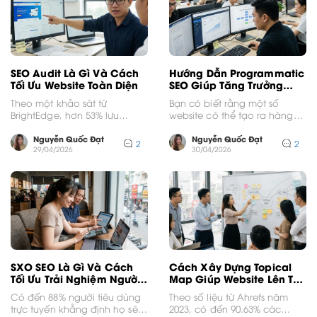
SEO Audit Là Gì Và Cách
Hướng Dẫn Programmatic
Tối Ưu Website Toàn Diện
SEO Giúp Tăng Trưởng
Traffic Đột Phá
Theo một khảo sát từ
Bạn có biết rằng một số
BrightEdge, hơn 53% lưu
website có thể tạo ra hàng
lượng truy cập website đến từ
chục nghìn trang nội dung
tìm kiếm tự...
chất...
Nguyễn Quốc Đạt
Nguyễn Quốc Đạt
2
2
29/04/2026
30/04/2026
SXO SEO Là Gì Và Cách
Cách Xây Dựng Topical
Tối Ưu Trải Nghiệm Người
Map Giúp Website Lên Top
Dùng
Bền Vững
Có đến 88% người tiêu dùng
Theo số liệu từ Ahrefs năm
trực tuyến khẳng định họ sẽ
2023, có đến 90.63% các