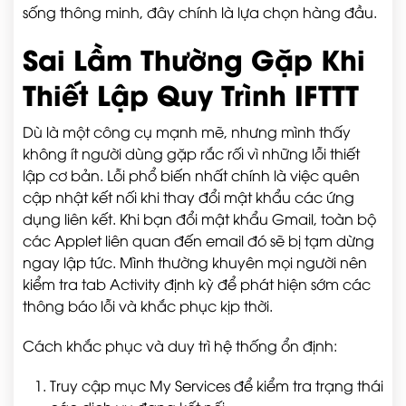
sống thông minh, đây chính là lựa chọn hàng đầu.
Sai Lầm Thường Gặp Khi
Thiết Lập Quy Trình IFTTT
Dù là một công cụ mạnh mẽ, nhưng mình thấy
không ít người dùng gặp rắc rối vì những lỗi thiết
lập cơ bản. Lỗi phổ biến nhất chính là việc quên
cập nhật kết nối khi thay đổi mật khẩu các ứng
dụng liên kết. Khi bạn đổi mật khẩu Gmail, toàn bộ
các Applet liên quan đến email đó sẽ bị tạm dừng
ngay lập tức. Mình thường khuyên mọi người nên
kiểm tra tab Activity định kỳ để phát hiện sớm các
thông báo lỗi và khắc phục kịp thời.
Cách khắc phục và duy trì hệ thống ổn định:
Truy cập mục My Services để kiểm tra trạng thái