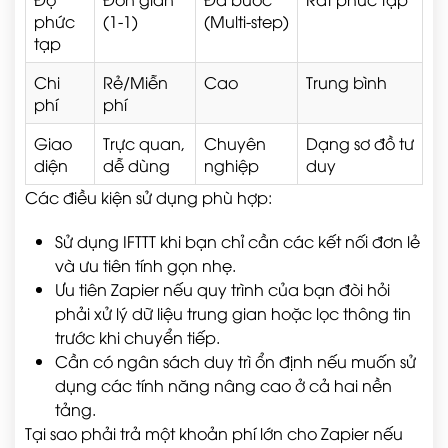
phức
(1-1)
(Multi-step)
tạp
Chi
Rẻ/Miễn
Cao
Trung bình
phí
phí
Giao
Trực quan,
Chuyên
Dạng sơ đồ tư
diện
dễ dùng
nghiệp
duy
Các điều kiện sử dụng phù hợp:
Sử dụng IFTTT khi bạn chỉ cần các kết nối đơn lẻ
và ưu tiên tính gọn nhẹ.
Ưu tiên Zapier nếu quy trình của bạn đòi hỏi
phải xử lý dữ liệu trung gian hoặc lọc thông tin
trước khi chuyển tiếp.
Cần có ngân sách duy trì ổn định nếu muốn sử
dụng các tính năng nâng cao ở cả hai nền
tảng.
Tại sao phải trả một khoản phí lớn cho Zapier nếu