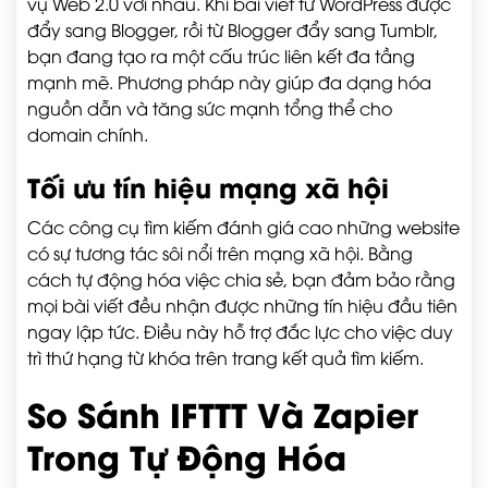
vụ Web 2.0 với nhau. Khi bài viết từ WordPress được
đẩy sang Blogger, rồi từ Blogger đẩy sang Tumblr,
bạn đang tạo ra một cấu trúc liên kết đa tầng
mạnh mẽ. Phương pháp này giúp đa dạng hóa
nguồn dẫn và tăng sức mạnh tổng thể cho
domain chính.
Tối ưu tín hiệu mạng xã hội
Các công cụ tìm kiếm đánh giá cao những website
có sự tương tác sôi nổi trên mạng xã hội. Bằng
cách tự động hóa việc chia sẻ, bạn đảm bảo rằng
mọi bài viết đều nhận được những tín hiệu đầu tiên
ngay lập tức. Điều này hỗ trợ đắc lực cho việc duy
trì thứ hạng từ khóa trên trang kết quả tìm kiếm.
So Sánh IFTTT Và Zapier
Trong Tự Động Hóa