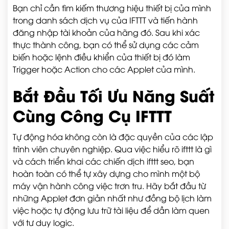
Bạn chỉ cần tìm kiếm thương hiệu thiết bị của mình
trong danh sách dịch vụ của IFTTT và tiến hành
đăng nhập tài khoản của hãng đó. Sau khi xác
thực thành công, bạn có thể sử dụng các cảm
biến hoặc lệnh điều khiển của thiết bị đó làm
Trigger hoặc Action cho các Applet của mình.
Bắt Đầu Tối Ưu Năng Suất
Cùng Công Cụ IFTTT
Tự động hóa không còn là đặc quyền của các lập
trình viên chuyên nghiệp. Qua việc hiểu rõ ifttt là gì
và cách triển khai các chiến dịch ifttt seo, bạn
hoàn toàn có thể tự xây dựng cho mình một bộ
máy vận hành công việc trơn tru. Hãy bắt đầu từ
những Applet đơn giản nhất như đồng bộ lịch làm
việc hoặc tự động lưu trữ tài liệu để dần làm quen
với tư duy logic.