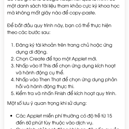
một danh sách tài liệu tham khảo cực kỳ khoa học
mà không mất giây nào để copy-paste.
Để bắt đầu quy trình này, bạn có thể thực hiện
theo các bước sau:
Đăng ký tài khoản trên trang chủ hoặc ứng
dụng di động.
Chọn Create để tạo một Applet mới.
Nhấp vào If This để chọn ứng dụng kích hoạt
và hành động cụ thể.
Nhấp vào Then That để chọn ứng dụng phản
hồi và hành động thực thi.
Kiểm tra và nhấn Finish để kích hoạt quy trình.
Một số lưu ý quan trọng khi sử dụng:
Các Applet miễn phí thường có độ trễ từ 15
đến 60 phút tùy thuộc vào dịch vụ.