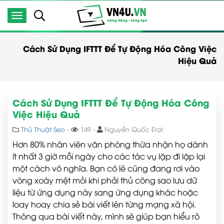
Cách Sử Dụng IFTTT Để Tự Động Hóa Công Việc
Hiệu Quả
Cách Sử Dụng IFTTT Để Tự Động Hóa Công
Việc Hiệu Quả
Thủ Thuật Seo
-
149 -
Nguyễn Quốc Đạt
Hơn 80% nhân viên văn phòng thừa nhận họ dành
ít nhất 3 giờ mỗi ngày cho các tác vụ lặp đi lặp lại
một cách vô nghĩa. Bạn có lẽ cũng đang rơi vào
vòng xoáy mệt mỏi khi phải thủ công sao lưu dữ
liệu từ ứng dụng này sang ứng dụng khác hoặc
loay hoay chia sẻ bài viết lên từng mạng xã hội.
Thông qua bài viết này, mình sẽ giúp bạn hiểu rõ