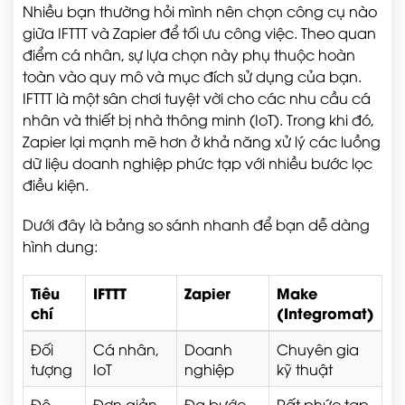
Nhiều bạn thường hỏi mình nên chọn công cụ nào
giữa IFTTT và Zapier để tối ưu công việc. Theo quan
điểm cá nhân, sự lựa chọn này phụ thuộc hoàn
toàn vào quy mô và mục đích sử dụng của bạn.
IFTTT là một sân chơi tuyệt vời cho các nhu cầu cá
nhân và thiết bị nhà thông minh (IoT). Trong khi đó,
Zapier lại mạnh mẽ hơn ở khả năng xử lý các luồng
dữ liệu doanh nghiệp phức tạp với nhiều bước lọc
điều kiện.
Dưới đây là bảng so sánh nhanh để bạn dễ dàng
hình dung:
Tiêu
IFTTT
Zapier
Make
chí
(Integromat)
Đối
Cá nhân,
Doanh
Chuyên gia
tượng
IoT
nghiệp
kỹ thuật
Độ
Đơn giản
Đa bước
Rất phức tạp