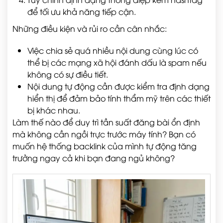
để tối ưu khả năng tiếp cận.
Những điều kiện và rủi ro cần cân nhắc:
Việc chia sẻ quá nhiều nội dung cùng lúc có
thể bị các mạng xã hội đánh dấu là spam nếu
không có sự điều tiết.
Nội dung tự động cần được kiểm tra định dạng
hiển thị để đảm bảo tính thẩm mỹ trên các thiết
bị khác nhau.
Làm thế nào để duy trì tần suất đăng bài ổn định
mà không cần ngồi trực trước máy tính? Bạn có
muốn hệ thống backlink của mình tự động tăng
trưởng ngay cả khi bạn đang ngủ không?