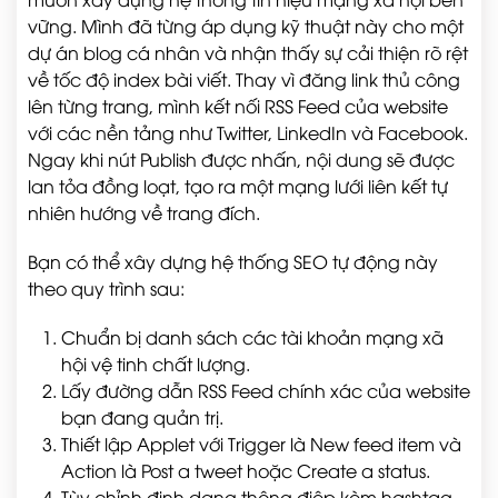
vững. Mình đã từng áp dụng kỹ thuật này cho một
dự án blog cá nhân và nhận thấy sự cải thiện rõ rệt
về tốc độ index bài viết. Thay vì đăng link thủ công
lên từng trang, mình kết nối RSS Feed của website
với các nền tảng như Twitter, LinkedIn và Facebook.
Ngay khi nút Publish được nhấn, nội dung sẽ được
lan tỏa đồng loạt, tạo ra một mạng lưới liên kết tự
nhiên hướng về trang đích.
Bạn có thể xây dựng hệ thống SEO tự động này
theo quy trình sau:
Chuẩn bị danh sách các tài khoản mạng xã
hội vệ tinh chất lượng.
Lấy đường dẫn RSS Feed chính xác của website
bạn đang quản trị.
Thiết lập Applet với Trigger là New feed item và
Action là Post a tweet hoặc Create a status.
Tùy chỉnh định dạng thông điệp kèm hashtag