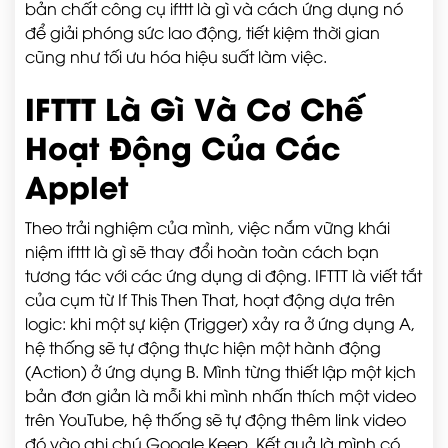
bản chất công cụ ifttt là gì và cách ứng dụng nó
để giải phóng sức lao động, tiết kiệm thời gian
cũng như tối ưu hóa hiệu suất làm việc.
IFTTT Là Gì Và Cơ Chế
Hoạt Động Của Các
Applet
Theo trải nghiệm của mình, việc nắm vững khái
niệm ifttt là gì sẽ thay đổi hoàn toàn cách bạn
tương tác với các ứng dụng di động. IFTTT là viết tắt
của cụm từ If This Then That, hoạt động dựa trên
logic: khi một sự kiện (Trigger) xảy ra ở ứng dụng A,
hệ thống sẽ tự động thực hiện một hành động
(Action) ở ứng dụng B. Mình từng thiết lập một kịch
bản đơn giản là mỗi khi mình nhấn thích một video
trên YouTube, hệ thống sẽ tự động thêm link video
đó vào ghi chú Google Keep. Kết quả là mình có