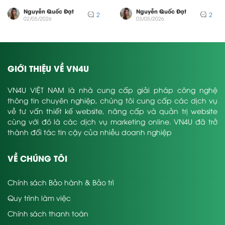
không quay lại một trang
trang web không nhận được
web...
bất kỳ...
Nguyễn Quốc Đạt
Nguyễn Quốc Đạt
2
2
02/05/2026
03/05/2026
GIỚI THIỆU VỀ VN4U
VN4U VIỆT NAM là nhà cung cấp giải pháp công nghệ
thông tin chuyên nghiệp, chúng tôi cung cấp các dịch vụ
về tư vấn thiết kế website, nâng cấp và quản trị website
cùng với đó là các dịch vụ marketing online. VN4U đã trở
thành đối tác tin cậy của nhiều doanh nghiệp
VỀ CHÚNG TÔI
Chính sách Bảo hành & Bảo trì
Quy trình làm việc
Chính sách thanh toán