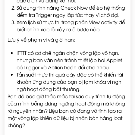
các dịch vụ đang kết nối.
Sử dụng tính năng Check Now để ép hệ thống
kiểm tra Trigger ngay lập tức thay vì chờ đợi.
Xem lịch sử thực thi trong phần View activity để
biết chính xác lỗi xảy ra ở bước nào.
Lưu ý về phạm vi và giới hạn:
IFTTT có cơ chế ngăn chặn vòng lặp vô hạn,
nhưng bạn vẫn nên tránh thiết lập hai Applet
có Trigger và Action hoán đổi cho nhau.
Tần suất thực thi quá dày đặc có thể khiến tài
khoản ứng dụng của bạn bị tạm khóa vì nghi
ngờ hoạt động bất thường.
Bạn đã bao giờ thắc mắc tại sao quy trình tự động
của mình bỗng dưng ngừng hoạt động mà không
rõ nguyên nhân? Liệu bạn có đang vô tình tạo ra
một vòng lặp khiến dữ liệu bị nhân bản hàng loạt
không?