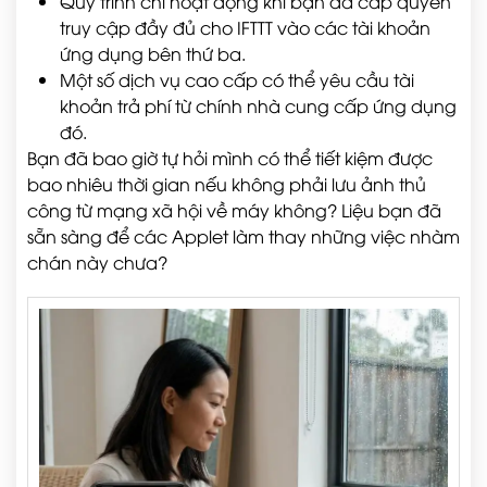
Quy trình chỉ hoạt động khi bạn đã cấp quyền
truy cập đầy đủ cho IFTTT vào các tài khoản
ứng dụng bên thứ ba.
Một số dịch vụ cao cấp có thể yêu cầu tài
khoản trả phí từ chính nhà cung cấp ứng dụng
đó.
Bạn đã bao giờ tự hỏi mình có thể tiết kiệm được
bao nhiêu thời gian nếu không phải lưu ảnh thủ
công từ mạng xã hội về máy không? Liệu bạn đã
sẵn sàng để các Applet làm thay những việc nhàm
chán này chưa?