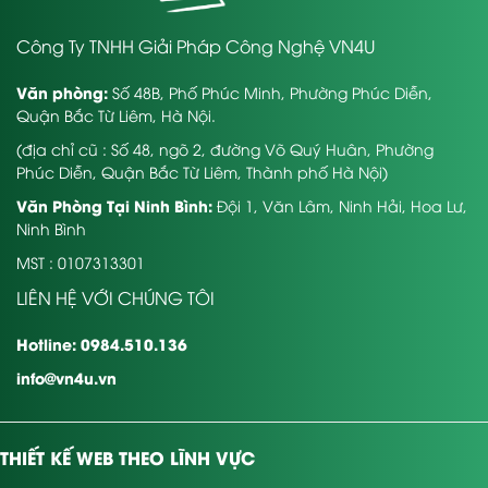
Công Ty TNHH Giải Pháp Công Nghệ VN4U
Văn phòng:
Số 48B, Phố Phúc Minh, Phường Phúc Diễn,
Quận Bắc Từ Liêm, Hà Nội.
(địa chỉ cũ : Số 48, ngõ 2, đường Võ Quý Huân, Phường
Phúc Diễn, Quận Bắc Từ Liêm, Thành phố Hà Nội)
Văn Phòng Tại Ninh Bình:
Đội 1, Văn Lâm, Ninh Hải, Hoa Lư,
Ninh Bình
MST : 0107313301
LIÊN HỆ VỚI CHÚNG TÔI
Hotline: 0984.510.136
info@vn4u.vn
THIẾT KẾ WEB THEO LĨNH VỰC