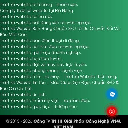
Thiết kế website nhà hàng – khách sạn
,
Công ty thiết kế website tại Đà Nẵng
,
Thiết kế website tại hà nội
,
Thiết kế website bất động sản chuyên nghiệp
,
Thiết Kế Website Bán Hàng Chuẩn SEO Tối Ưu Chuyển Đổi Và
Bảo Mật Cao
,
Thiết kế website bán điện thoại di động
,
Thiết kế website nội thất đẹp chuyên nghiệp
,
Thiết kế website giới thiệu doanh nghiệp
,
Thiết kế website học trực tuyến
,
Thiết kế website đặt vé máy bay trực tuyến
,
Thiết kế website phòng khám – bệnh viện
,
Thiết kế website ô tô – xe máy
,
Thiết kế Website Thời Trang
,
Thiết Kế Website Tin Tức – Mẫu Giao Diện Đẹp, Chuẩn SEO &
Báo Giá Chi Tiết
,
Thiết kế website du lịch
,
Thiết kế website thẩm mỹ viện – spa làm đẹp
,
Thiết kế website giáo dục – trường học
,
Công Ty TNHH Giải Pháp Công Nghệ VN4U
© 2015 - 2026
VIỆT NAM.