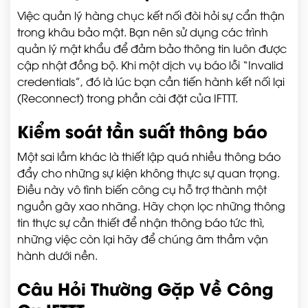
Việc quản lý hàng chục kết nối đòi hỏi sự cẩn thận
trong khâu bảo mật. Bạn nên sử dụng các trình
quản lý mật khẩu để đảm bảo thông tin luôn được
cập nhật đồng bộ. Khi một dịch vụ báo lỗi “Invalid
credentials”, đó là lúc bạn cần tiến hành kết nối lại
(Reconnect) trong phần cài đặt của IFTTT.
Kiểm soát tần suất thông báo
Một sai lầm khác là thiết lập quá nhiều thông báo
đẩy cho những sự kiện không thực sự quan trọng.
Điều này vô tình biến công cụ hỗ trợ thành một
nguồn gây xao nhãng. Hãy chọn lọc những thông
tin thực sự cần thiết để nhận thông báo tức thì,
những việc còn lại hãy để chúng âm thầm vận
hành dưới nền.
Câu Hỏi Thường Gặp Về Công