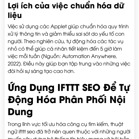
Lợi ích của việc chuẩn hóa dữ
liệu
Việc sử dụng các Applet giúp chuẩn hóa quy trình
xử lý thông tin và giảm thiểu sai sót do yếu tố con
người. Theo nghiên cứu, tự động hóa các tác vụ
nhỏ có thể giúp cá nhân tiết kiệm đến 5 giờ làm
việc mỗi tuần (Nguồn: Automation Anywhere,
2022). Điều này giúp bạn tập trung vào những việc
đòi hỏi sự sáng tạo cao hơn.
Ứng Dụng IFTTT SEO Để Tự
Động Hóa Phân Phối Nội
Dung
Trong lĩnh vực tối ưu hóa công cụ tìm kiếm, thuật
ngữ ifttt seo đã trở nên quen thuộc với những người
muốn xây dựng hệ thống tín hiệu mạng xã hội bền