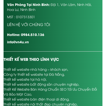
Văn Phòng Tại Ninh Bình:
Đội 1, Văn Lâm, Ninh Hải,
Hoa Lư, Ninh Bình
MST : 0107313301
LIÊN HỆ VỚI CHÚNG TÔI
Hotline: 0984.510.136
info@vn4u.vn
THIẾT KẾ WEB THEO LĨNH VỰC
Thiết kế website nhà hàng – khách sạn
,
Công ty thiết kế website tại Đà Nẵng
,
Thiết kế website tại hà nội
,
Thiết kế website bất động sản chuyên nghiệp
,
Thiết Kế Website Bán Hàng Chuẩn SEO Tối Ưu Chuyển Đổi
Và Bảo Mật Cao
,
Thiết kế website bán điện thoại di động
,
Thiết kế website nội thất đẹp chuyên nghiệp
,