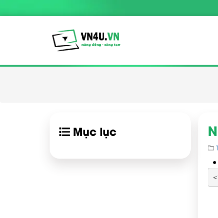
N
Mục lục
<