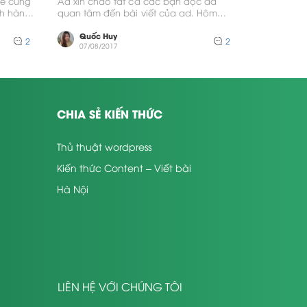
e cũng
Ad xin chào tất cả các bạn đọc đã
ch hàng
quan tâm đến bài viết của ad. Hôm
nay,...
Quốc Huy
2
2
07/08/2017
CHIA SẺ KIẾN THỨC
Thủ thuật wordpress
Kiến thức Content – Viết bài
Hà Nội
LIÊN HỆ VỚI CHÚNG TÔI