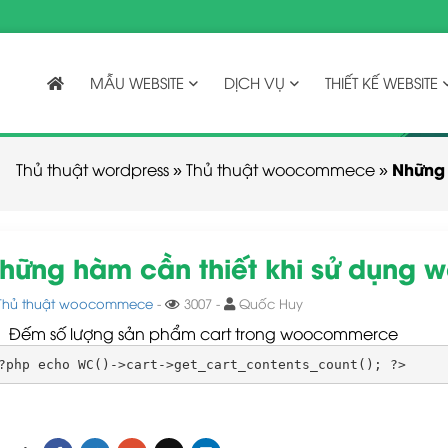
MẪU WEBSITE
DỊCH VỤ
THIẾT KẾ WEBSITE
Những
Thủ thuật wordpress
»
Thủ thuật woocommece
»
hững hàm cần thiết khi sử dụng
Thủ thuật woocommece
-
3007 -
Quốc Huy
Đếm số lượng sản phẩm cart trong woocommerce
?php echo WC()->cart->get_cart_contents_count(); ?>