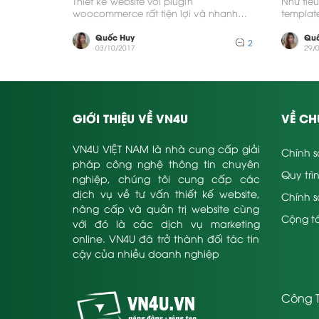
Thiết kế website với plugin
Như tiê
woocommerce rất tiện lợi và nhanh
templat
chóng nhưng chúng ta cũng bị phụ...
thì chắc
Quốc Huy
Quố
2
03/10/2017
29/
GIỚI THIỆU VỀ VN4U
VỀ CH
VN4U VIỆT NAM là nhà cung cấp giải
Chính s
pháp công nghệ thông tin chuyên
Quy trì
nghiệp, chúng tôi cung cấp các
dịch vụ về tư vấn thiết kế website,
Chính 
nâng cấp và quản trị website cùng
Cộng tá
với đó là các dịch vụ marketing
online. VN4U đã trở thành đối tác tin
cậy của nhiều doanh nghiệp
Công T