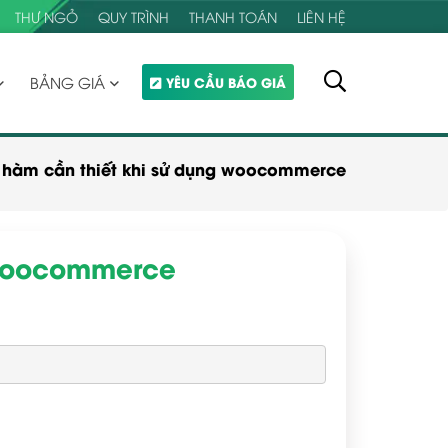
THƯ NGỎ
QUY TRÌNH
THANH TOÁN
LIÊN HỆ
BẢNG GIÁ
YÊU CẦU BÁO GIÁ
 hàm cần thiết khi sử dụng woocommerce
 woocommerce