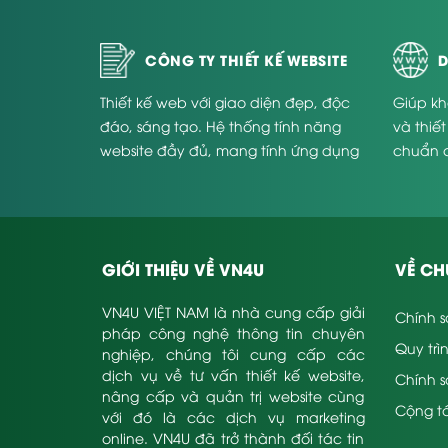
CÔNG TY THIẾT KẾ WEBSITE
D
Thiết kế web với giao diện đẹp, độc
Giúp kh
đáo, sáng tạo. Hệ thống tính năng
và thiế
website đầy đủ, mang tính ứng dụng
chuẩn 
cao và phù hợp với từng doanh
Website
làm web về bđs đòi hỏi khá nhiều tiêu chí chấ
nghiệp.
Tiêu chí đánh giá về
hiện tại, ngành bất động sản đang ngày càng r
GIỚI THIỆU VỀ VN4U
VỀ CH
trong lĩnh vực nghề này thì đòi hỏi cần phải 
hàng hữu hiệu, hỗ trợ khách hàng chu đáo và
VN4U VIỆT NAM là nhà cung cấp giải
Chính s
pháp công nghệ thông tin chuyên
Để cam kết độ có chuyên môn và tối ưu hóa t
Quy trì
nghiệp, chúng tôi cung cấp các
thể có 7 tiêu chí cơ bản như sau:
dịch vụ về tư vấn thiết kế website,
Chính 
nâng cấp và quản trị website cùng
Đẹp mắt, khoa học & rấ
Cộng tá
với đó là các dịch vụ marketing
online. VN4U đã trở thành đối tác tin
thứ nhất là về tính mỹ quan, một website chín