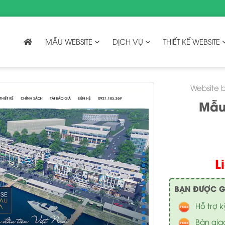
MẪU WEBSITE
DỊCH VỤ
THIẾT KẾ WEBSITE
Website 
Mẫu
L
BẠN ĐƯỢC GÌ 
Hỗ trợ k
Bàn gia