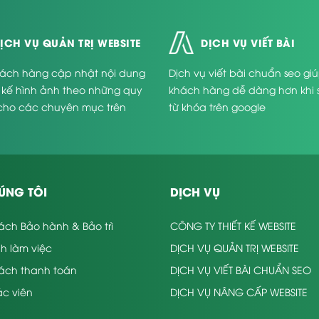
ỊCH VỤ QUẢN TRỊ WEBSITE
DỊCH VỤ VIẾT BÀI
ách hàng cập nhật nội dung
Dịch vụ viết bài chuẩn seo gi
t kế hình ảnh theo những quy
khách hàng dễ dàng hơn khi 
cho các chuyên mục trên
từ khóa trên google
.
t lượng
 trang web bđs có thể bạn ch
ầm rộ. Kéo theo đó là sự phát triển của lĩnh vực nghề bán bất 
ÚNG TÔI
DỊCH VỤ
có một trang web chính chủ. Website này sẽ là bộ mặt của Cty t
 nâng cao độ đáng tin cậy. Vậy Như vậy nào là trang web bất 
ách Bảo hành & Bảo trì
CÔNG TY THIẾT KẾ WEBSITE
làm website bất động sản
hì khi
cần đảm bảo Một vài tiêu chí
nh làm việc
DỊCH VỤ QUẢN TRỊ WEBSITE
sách thanh toán
DỊCH VỤ VIẾT BÀI CHUẨN SEO
t dễ nhìn
c viên
DỊCH VỤ NÂNG CẤP WEBSITE
h thức có giao diện đẹp mắt, thu hút sẽ dễ gây ấn tượng hơn. Tại