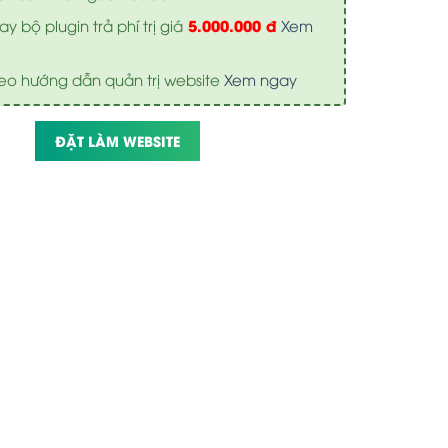
5.000.000 đ
y bộ plugin trả phí trị giá
Xem
eo hướng dẫn quản trị website
Xem ngay
ĐẶT LÀM WEBSITE