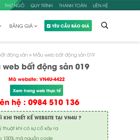
THƯ NGỎ
QUY TRÌNH
THANH TOÁN
LIÊN HỆ
BẢNG GIÁ
YÊU CẦU BÁO GIÁ
bất động sản
»
Mẫu web bất động sản 019
 web bất động sản 019
Mã website: VN4U-4422
Xem trang web thực tế
iên hệ : 0984 510 136
KHI THIẾT KẾ WEBSITE TẠI VN4U ?
ỹ thuật khi có sự cố xảy ra
o 100% mã nguồn code