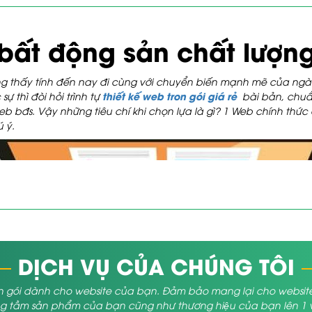
bất động sản chất lượng
ờng thấy tính đến nay đi cùng với chuyển biến mạnh mẽ của n
thiết kế web tron gói giá rẻ
ự thì đòi hỏi trình tự
bài bản, chuẩ
eb bđs
. Vậy những tiêu chí khi chọn lựa là gì? 1 Web chính th
 ý.
DỊCH VỤ CỦA CHÚNG TÔI
 gói dành cho website của bạn. Đảm bảo mang lại cho website củ
 tầm sản phẩm của bạn cũng như thương hiệu của bạn lên 1 vị 