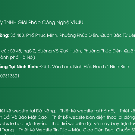
g.Vậy có như thế nào là 1 web chính thức đẹp mắt, tạo được d
 dễ hiểu. Mọi thứ được sắp xếp logic, cân đối, phù hợp, rõ ràng, 
cần phải được kết hợp 1 giải pháp hài hòa, thoải mái, không gâ
y TNHH Giải Pháp Công Nghệ VN4U
òng:
Số 48B, Phố Phúc Minh, Phường Phúc Diễn, Quận Bắc Từ Li
g quan trọng
ỉ cũ : Số 48, ngõ 2, đường Võ Quý Huân, Phường Phúc Diễn, Quậ
i trang bị đầy đủ các tính năng cần thiết. Cụ thể kể tới như c
hành phố Hà Nội)
net analytics, Internet remarketing,… Cần tối ưu hóa các chức năn
ng Tại Ninh Bình:
Đội 1, Văn Lâm, Ninh Hải, Hoa Lư, Ninh Bình
107313301
 lại các thông tin, content gì cho người coi. Content đó cần ph
 viết sơ sài, không thoả mãn được nhu cầu tham khảo của ngườ
iết kế website tại Đà Nẵng
,
Thiết kế website tại hà nội
,
Thiết 
ển Đổi Và Bảo Mật Cao
,
Thiết kế website bán điện thoại di động
website học trực tuyến
,
Thiết kế website đặt vé máy bay trực t
i Trang
,
Thiết Kế Website Tin Tức – Mẫu Giao Diện Đẹp, Chuẩn S