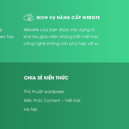
DỊCH VỤ NÂNG CẤP WEBSITE
úp
Website của bạn được xây dựng từ
seo top
khá lâu,giao diện không bắt mắt hay
công nghệ không còn phù hợp với xu
thế phát triển hiện nay ...
ưa biết
động sản. &Amp; đối với các Công ty, đơn vị
CHIA SẺ KIẾN THỨC
rên môi trường mạng. Là phương tiện tìm khách
động sản chất lượng thực sự?
Thủ thuật wordpress
landing page bất đông sản
 quan trọng
. Cụ
Kiến thức Content – Viết bài
Hà Nội
 giữa nhiều trang web chung lĩnh vực trên thị