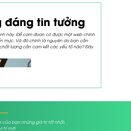
 đáng tin tưởng
gành này. Để cam đoan có được một web chính
n mực. Và đó chính là nguyên do bạn cần
ức chất lượng cần cam kết các yếu tố nào? Đây
a bạn những giá trị tốt nhất,
trí mới