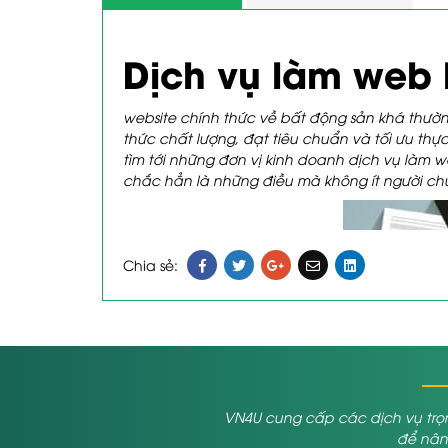
Dịch vụ làm web 
website chính thức về bất động sản khá thư
thức chất lượng, đạt tiêu chuẩn và tối ưu thực s
tìm tới những đơn vị kinh doanh dịch vụ
làm w
chắc hẳn là những điều mà không ít người chú
Chia sẻ:
VN4U cung cấp các dịch vụ trọn
để nâng