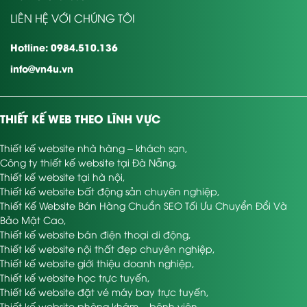
LIÊN HỆ VỚI CHÚNG TÔI
Hotline: 0984.510.136
info@vn4u.vn
thiết kế web giá bao nhiêu
về bất động sản đảm bảo chuẩn
SEO
THIẾT KẾ WEB THEO LĨNH VỰC
Chuẩn SEO, không có lỗi
Thiết kế website nhà hàng – khách sạn
,
website chính thức cần phải cam kết không mắc phải lỗi gì
Công ty thiết kế website tại Đà Nẵng
,
ảnh hưởng đến khái quát chung. Đáng chú ý là cần tối ưu hóa
Thiết kế website tại hà nội
,
trên phương tiện tìm của mạng, content tin tức bài viết chuẩn
Thiết kế website bất động sản chuyên nghiệp
,
SEO (có blacklink, Alt hình ảnh, meta description,…) . Có liên
Thiết Kế Website Bán Hàng Chuẩn SEO Tối Ưu Chuyển Đổi Và
kết đến các trang Internet xã hội như trang FB, zalo, mạng,…
Bảo Mật Cao
,
Nhất là nội dung cần chứa từ khóa, URL thân thiện và dễ đọc,
Thiết kế website bán điện thoại di động
,
content điều hướng linh hoạt & tiện ích cho người coi.
Thiết kế website nội thất đẹp chuyên nghiệp
,
Thiết kế website giới thiệu doanh nghiệp
,
dễ dàng quản lý
Thiết kế website học trực tuyến
,
Thiết kế website đặt vé máy bay trực tuyến
,
Trang quản trị cần phải được thiết kế dễ dàng sử dụng, dễ
Thiết kế website phòng khám – bệnh viện
,