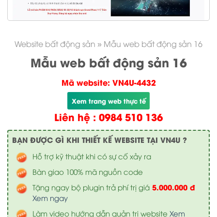
Website bất động sản
»
Mẫu web bất động sản 16
Mẫu web bất động sản 16
Mã website: VN4U-4432
Xem trang web thực tế
Liên hệ : 0984 510 136
BẠN ĐƯỢC GÌ KHI THIẾT KẾ WEBSITE TẠI VN4U ?
Hỗ trợ kỹ thuật khi có sự cố xảy ra
Bàn giao 100% mã nguồn code
5.000.000 đ
Tặng ngay bộ plugin trả phí trị giá
Xem ngay
Làm video hướng dẫn quản trị website
Xem