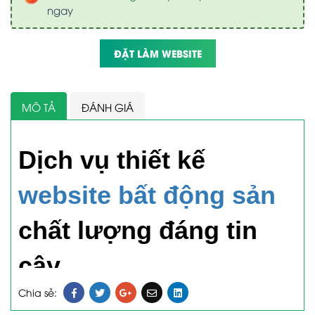
ngay
ĐẶT LÀM WEBSITE
MÔ TẢ
ĐÁNH GIÁ
Dịch vụ thiết kế
website bất động sản
chất lượng đáng tin
cậy
Chia sẻ:
trang web về bất động sản khá phổ biến hiện nay đi cùng với
sự phát triển mạnh mẽ của ngành này. Để bảo đảm có được