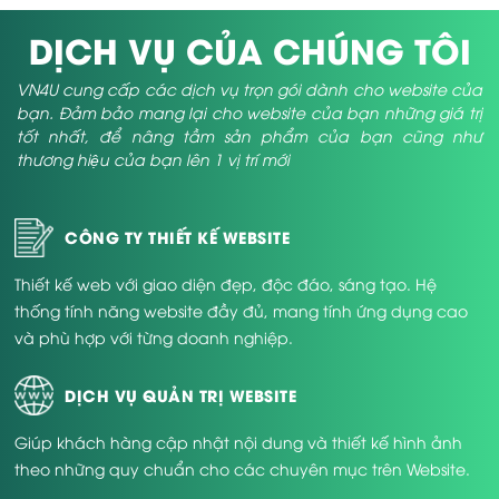
một trang web chất lượng, đạt tiêu chuẩn và tối ưu thực sự thì
DỊCH VỤ CỦA CHÚNG TÔI
đòi hỏi quy trình thiết kế bài bản, chuẩn mực. &Amp; đó chính
là nguyên do các bạn cần phải tìm kiếm đến những đơn vị
VN4U cung cấp các dịch vụ trọn gói dành cho website của
kinh doanh dịch vụ
làm website bất động sản
. Vậy những tiêu
bạn. Đảm bảo mang lại cho website của bạn những giá trị
chí khi lựa chọn là gì? Một trang web chính thức chất lượng
tốt nhất, để nâng tầm sản phẩm của bạn cũng như
cần cam đoan những yếu tố nào? Đây chắc hẳn là những điều
thương hiệu của bạn lên 1 vị trí mới
mà không ít người lưu ý.
CÔNG TY THIẾT KẾ WEBSITE
Thiết kế web với giao diện đẹp, độc đáo, sáng tạo. Hệ
thống tính năng website đầy đủ, mang tính ứng dụng cao
và phù hợp với từng doanh nghiệp.
DỊCH VỤ QUẢN TRỊ WEBSITE
Giúp khách hàng cập nhật nội dung và thiết kế hình ảnh
theo những quy chuẩn cho các chuyên mục trên Website.
làm website về bđs đòi hỏi khá nhiều tiêu chí chất lượng