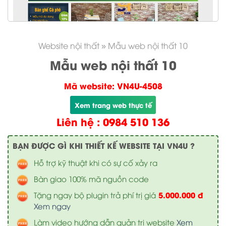
Website nội thất
»
Mẫu web nội thất 10
Mẫu web nội thất 10
Mã website: VN4U-4508
Xem trang web thực tế
Liên hệ : 0984 510 136
BẠN ĐƯỢC GÌ KHI THIẾT KẾ WEBSITE TẠI VN4U ?
Hỗ trợ kỹ thuật khi có sự cố xảy ra
Bàn giao 100% mã nguồn code
5.000.000 đ
Tặng ngay bộ plugin trả phí trị giá
Xem ngay
Làm video hướng dẫn quản trị website
Xem