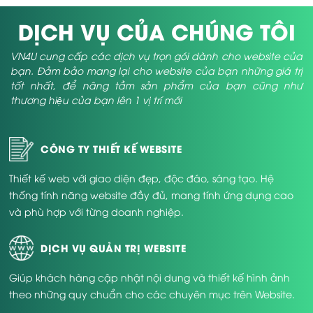
Một vài lợi ích mà bạn có thể nhận được từ việc thiết kế
DỊCH VỤ CỦA CHÚNG TÔI
website nội thất đẹp như sau:
thiết kế website về nội thất giúp việc cung cấp hàng
VN4U cung cấp các dịch vụ trọn gói dành cho website của
nhanh và doanh số rất tốt hơn.
bạn. Đảm bảo mang lại cho website của bạn những giá trị
tốt nhất, để nâng tầm sản phẩm của bạn cũng như
Có thể cập nhập một phương pháp nhanh chóng & chi
thương hiệu của bạn lên 1 vị trí mới
tiết nhất về thông tin dịch vụ hoặc sản phẩm.
giảm thiểu tối đa ngân sách hình thành, mở & duy trì cửa
hàng hay văn phòng làm việc.
CÔNG TY THIẾT KẾ WEBSITE
Kết nối với quý khách mọi thời điểm & mọi vị trí dù bạn
Thiết kế web với giao diện đẹp, độc đáo, sáng tạo. Hệ
đang tại đâu.
thống tính năng website đầy đủ, mang tính ứng dụng cao
Giúp nâng cao điều kiện mở rộng thị trường và quy mô
và phù hợp với từng doanh nghiệp.
thành lập của các bạn.
Có thể quảng cáo mọi loại mặt hàng và dịch vụ chỉ trong
DỊCH VỤ QUẢN TRỊ WEBSITE
một website.
Giúp khách hàng cập nhật nội dung và thiết kế hình ảnh
Giúp đo lường, kiểm định, thống kê & xác dự định sẽ hiệu
theo những quy chuẩn cho các chuyên mục trên Website.
quả kinh doanh trong 1 chu kỳ.