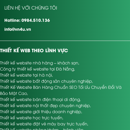
quy trình công ty VN4U
LIÊN HỆ VỚI CHÚNG TÔI
thiết kế web nội thất
Hotline: 0984.510.136
ở công ty VN4U quý khách sẽ được trải nghiệm chu trình thiết
info@vn4u.vn
kế có chuyên môn cao như sau:
Chuyên viên liên hệ & lấy tin tức về quý khách hàng như:
phong cách, phương châm cung cấp, quy mô ra đời &
THIẾT KẾ WEB THEO LĨNH VỰC
yêu cầu nhằm đặt ra lời tư vấn thích hợp.
Thiết kế website nhà hàng – khách sạn
,
làm web nội thất phần giao diện trang chủ để quý khách
Công ty thiết kế website tại Đà Nẵng
,
hàng tìm hiểu.
Thiết kế website tại hà nội
,
Tiếp nhận đánh giá từ quý khách hàng và chỉnh sửa chữa
Thiết kế website bất động sản chuyên nghiệp
,
sao cho bạn có 1 website chính thức nội thất đẹp nhất.
Thiết Kế Website Bán Hàng Chuẩn SEO Tối Ưu Chuyển Đổi Và
Bảo Mật Cao
,
Tiếp tục thiết kế tiếp những phần còn lại cho website
Thiết kế website bán điện thoại di động
,
chính thức nội thất.
Thiết kế website nội thất đẹp chuyên nghiệp
,
Thiết kế website giới thiệu doanh nghiệp
,
Lập trình giao diện website nội thất cho homepage & hiển
Thiết kế website học trực tuyến
,
thị trên di động.
Thiết kế website đặt vé máy bay trực tuyến
,
Lập trình bộ công cụ quản trị website chính thức nội thất
Thiết kế website phòng khám – bệnh viện
,