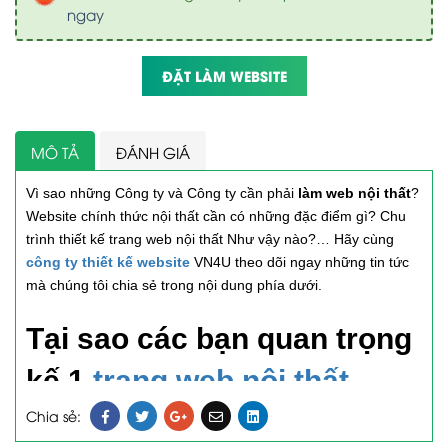
ngay
ĐẶT LÀM WEBSITE
MÔ TẢ
ĐÁNH GIÁ
Vì sao những Công ty và Công ty cần phải
làm web nội thất
?
Website chính thức nội thất cần có những đặc điểm gì? Chu
trình thiết kế trang web nội thất Như vậy nào?… Hãy cùng
công ty thiết kế website
VN4U theo dõi ngay những tin tức
mà chúng tôi chia sẻ trong nội dung phía dưới.
Tại sao các bạn quan trọng
kế 1
trang web nội thất
chính thức nội thất?
Chia sẻ: