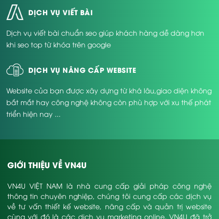
Tăng gấp đôi hoặc gấp ba quý khách tiềm năng nếu có
DỊCH VỤ VIẾT BÀI
web nội thất có chuyên môn.
Dịch vụ viết bài chuẩn seo giúp khách hàng dễ dàng hơn
Không cần phải tốn rất nhiều khoảng thời gian vẫn có thể
khi seo top từ khóa trên google
tiếp cận đúng đối tượng khách hàng.
Tăng hiệu quả quảng cáo thương hiệu mà không cần
DỊCH VỤ NÂNG CẤP WEBSITE
phải sử dụng tới hình thức quảng cáo truyền thống.
Website của bạn được xây dựng từ khá lâu,giao diện không
dễ dàng marketing những sản phẩm khuyến mãi, sản
bắt mắt hay công nghệ không còn phù hợp với xu thế phát
phẩm mới hay chính sách ưu đãi.
triển hiện nay ...
Tăng khả năng cạnh tranh với những Công ty hoặc
Doanh nghiệp đối thủ.
Thể hiện sự chuyên nghiệp, năng lực và đáng tin tưởng
của Doanh nghiệp với khách hàng.
GIỚI THIỆU VỀ VN4U
Dịch vụ thiết kế website nội thất VN4U.
VN4U VIỆT NAM là nhà cung cấp giải pháp công nghệ
thông tin chuyên nghiệp, chúng tôi cung cấp các dịch vụ
về tư vấn thiết kế website, nâng cấp và quản trị website
cùng với đó là các dịch vụ marketing online. VN4U đã trở