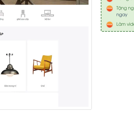
Tặng nga
ngay
Làm vid