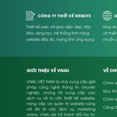
CÔNG TY THIẾT KẾ WEBSITE
D
Thiết kế web với giao diện đẹp, độc
Giúp kh
đáo, sáng tạo. Hệ thống tính năng
và thiế
website đầy đủ, mang tính ứng dụng
chuẩn 
cao và phù hợp với từng doanh
Website
nghiệp.
lý do nên tìm dịch vụ l
rất nhiều Doanh nghiệp mong mở rộng thành lập kinh
GIỚI THIỆU VỀ VN4U
VỀ CH
website hay tìm kiếm tới dịch vụ làm web nội thất 
VN4U VIỆT NAM là nhà cung cấp giải
mong website thiết kế nội thất có chất lượng,
Chính s
pháp công nghệ thông tin chuyên
thường sẽ không có bộ phận chuyên trách thực h
Quy trì
nghiệp, chúng tôi cung cấp các
nhiều năm kinh nghiệm thực tiễn sẽ là chọn lự
dịch vụ về tư vấn thiết kế website,
Chính 
Cty sẽ được hưởng trọn gói những dịch vụ liên 
nâng cấp và quản trị website cùng
Cộng tá
Website nội thất sẽ được thiết kế, lập trình v
với đó là các dịch vụ marketing
lúc nào cũng hình thành tương đối tốt, được 
online. VN4U đã trở thành đối tác tin