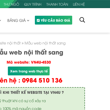
THƯ NGỎ
QUY TRÌNH
THANH TOÁN
LIÊN HỆ
BẢNG GIÁ
YÊU CẦU BÁO GIÁ
ite nội thất
»
Mẫu web nội thất sang
ẫu web nội thất sang
Mã website: VN4U-4530
Xem trang web thực tế
iên hệ : 0984 510 136
KHI THIẾT KẾ WEBSITE TẠI VN4U ?
ỹ thuật khi có sự cố xảy ra
o 100% mã nguồn code