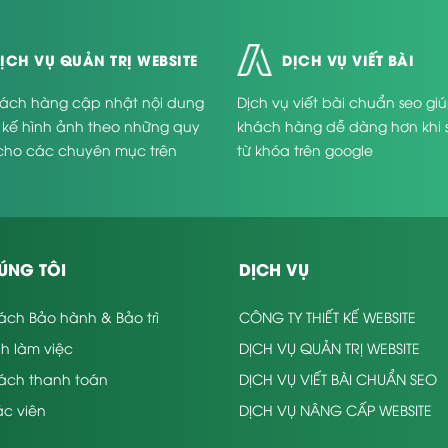
ỊCH VỤ QUẢN TRỊ WEBSITE
DỊCH VỤ VIẾT BÀI
ách hàng cập nhật nội dung
Dịch vụ viết bài chuẩn seo gi
t kế hình ảnh theo những quy
khách hàng dễ dàng hơn khi 
cho các chuyên mục trên
từ khóa trên google
.
àm web nội thất
 doanh những mặt hàng liên quan tới đồ nội thất. Mặc dù vậy, rất nhiề
ÚNG TÔI
DỊCH VỤ
chuyên nghiệp. Phía dưới là một số lý do khiến bạn tìm kiếm đến dịch vụ
 có yếu tố nhận diện với quý khách hàng thì đòi hỏi người thiết kế web
ách Bảo hành & Bảo trì
CÔNG TY THIẾT KẾ WEBSITE
iện công việc thiết kế web. Vì thế, chọn dịch vụ thiết kế website nội th
nh làm việc
DỊCH VỤ QUẢN TRỊ WEBSITE
a thích hợp nhất dành cho các bạn.
sách thanh toán
DỊCH VỤ VIẾT BÀI CHUẨN SEO
quan tới thiết kế web nội thất như tư vấn, chăm sóc, hướng dẫn chi tiế
c viên
DỊCH VỤ NÂNG CẤP WEBSITE
ới việc kết hợp khá nhiều mã code. Vì thế, việc kinh doanh những dịch v
nâng cấp, cập nhập thường xuyên.