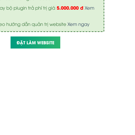
5.000.000 đ
y bộ plugin trả phí trị giá
Xem
eo hướng dẫn quản trị website
Xem ngay
ĐẶT LÀM WEBSITE