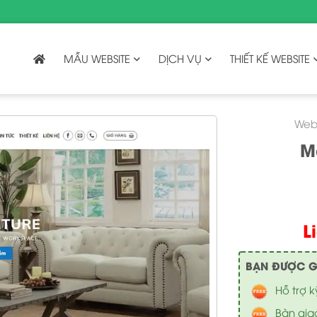
MẪU WEBSITE
DỊCH VỤ
THIẾT KẾ WEBSITE
Webs
M
L
BẠN ĐƯỢC GÌ 
Hỗ trợ k
Bàn gia