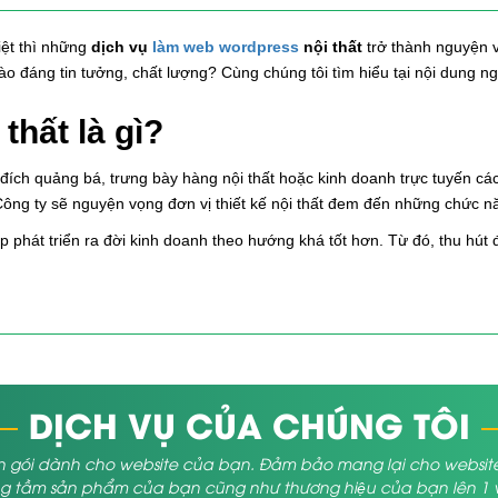
iệt thì những
dịch vụ
làm web wordpress
nội thất
trở thành nguyện v
 nào đáng tin tưởng, chất lượng? Cùng chúng tôi tìm hiểu tại nội dung n
thất là gì?
đích quảng bá, trưng bày hàng nội thất hoặc kinh doanh trực tuyến cá
, Công ty sẽ nguyện vọng đơn vị thiết kế nội thất đem đến những chức
iệp phát triển ra đời kinh doanh theo hướng khá tốt hơn. Từ đó, thu h
DỊCH VỤ CỦA CHÚNG TÔI
 gói dành cho website của bạn. Đảm bảo mang lại cho website củ
 tầm sản phẩm của bạn cũng như thương hiệu của bạn lên 1 vị 