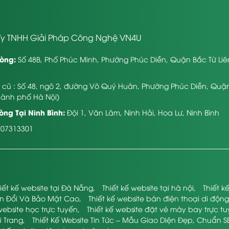
h vụ làm website nội thất sẽ giúp tối ưu SEO, nâng cao thứ tự tìm web
iệp.
y TNHH Giải Pháp Công Nghệ VN4U
ng nghệ VN4U.
òng:
Số 48B, Phố Phúc Minh, Phường Phúc Diễn, Quận Bắc Từ Li
 website nội thất hiệu quả?
ỉ cũ : Số 48, ngõ 2, đường Võ Quý Huân, Phường Phúc Diễn, Quậ
hành phố Hà Nội)
àng, trưng bày sản phẩm, đây còn là “bộ mặt” cho Công ty. Vì thế, để
ng Tại Ninh Bình:
Đội 1, Văn Lâm, Ninh Hải, Hoa Lư, Ninh Bình
107313301
hiện nay có nhiều trang web chính thức thiết kế nội thất. Cho nên, để
ận diện, phát triển, đặc sắc.
àng quan tâm khi ghé thăm web chính thức nội thất chính là yếu tố vẻ 
h hàng quan tâm & tại lại tiếp tục khám phá web chính thức nội thất đẹ
iết kế website tại Đà Nẵng
,
Thiết kế website tại hà nội
,
Thiết 
iúp tiếp cận được quý khách tiềm năng 1 cách tự nhiên, ít kinh phí. Ch
ển Đổi Và Bảo Mật Cao
,
Thiết kế website bán điện thoại di động
rộng phạm vi tiếp cận quý khách.
website học trực tuyến
,
Thiết kế website đặt vé máy bay trực t
i Trang
,
Thiết Kế Website Tin Tức – Mẫu Giao Diện Đẹp, Chuẩn S
dung website cần phải được thực hiện nhanh nhất, liên tục, đầy đủ. Vì v