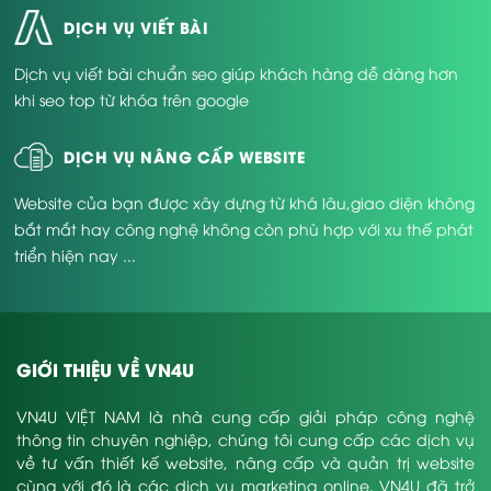
DỊCH VỤ VIẾT BÀI
Dịch vụ viết bài chuẩn seo giúp khách hàng dễ dàng hơn
khi seo top từ khóa trên google
DỊCH VỤ NÂNG CẤP WEBSITE
Website của bạn được xây dựng từ khá lâu,giao diện không
bắt mắt hay công nghệ không còn phù hợp với xu thế phát
triển hiện nay ...
GIỚI THIỆU VỀ VN4U
VN4U VIỆT NAM là nhà cung cấp giải pháp công nghệ
thông tin chuyên nghiệp, chúng tôi cung cấp các dịch vụ
về tư vấn thiết kế website, nâng cấp và quản trị website
cùng với đó là các dịch vụ marketing online. VN4U đã trở