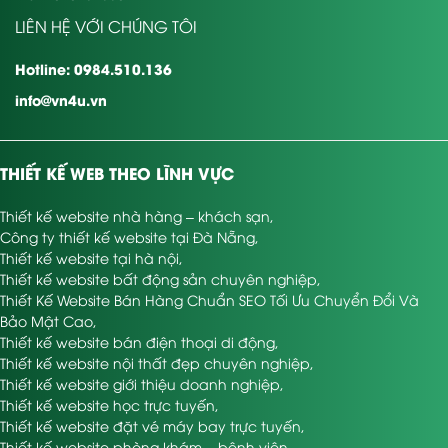
LIÊN HỆ VỚI CHÚNG TÔI
Hotline: 0984.510.136
info@vn4u.vn
THIẾT KẾ WEB THEO LĨNH VỰC
Thiết kế website nhà hàng – khách sạn
,
Công ty thiết kế website tại Đà Nẵng
,
Thiết kế website tại hà nội
,
Thiết kế website bất động sản chuyên nghiệp
,
Thiết Kế Website Bán Hàng Chuẩn SEO Tối Ưu Chuyển Đổi Và
Bảo Mật Cao
,
Thiết kế website bán điện thoại di động
,
Thiết kế website nội thất đẹp chuyên nghiệp
,
Thiết kế website giới thiệu doanh nghiệp
,
Thiết kế website học trực tuyến
,
Thiết kế website đặt vé máy bay trực tuyến
,
Thiết kế website phòng khám – bệnh viện
,