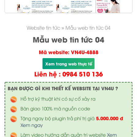
Website tin tức
»
Mẫu web tin tức 04
Mẫu web tin tức 04
Mã website: VN4U-4888
Xem trang web thực tế
Liên hệ : 0984 510 136
BẠN ĐƯỢC GÌ KHI THIẾT KẾ WEBSITE TẠI VN4U ?
Hỗ trợ kỹ thuật khi có sự cố xảy ra
Bàn giao 100% mã nguồn code
5.000.000 đ
Tặng ngay bộ plugin trả phí trị giá
Xem ngay
Làm video hướng dẫn quản trị website
Xem