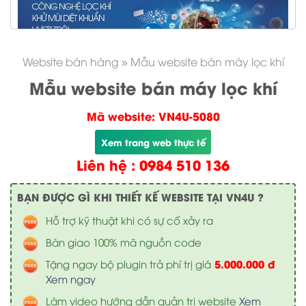
Website bán hàng
»
Mẫu website bán máy lọc khí
Mẫu website bán máy lọc khí
Mã website: VN4U-5080
Xem trang web thực tế
Liên hệ : 0984 510 136
BẠN ĐƯỢC GÌ KHI THIẾT KẾ WEBSITE TẠI VN4U ?
Hỗ trợ kỹ thuật khi có sự cố xảy ra
Bàn giao 100% mã nguồn code
5.000.000 đ
Tặng ngay bộ plugin trả phí trị giá
Xem ngay
Làm video hướng dẫn quản trị website
Xem