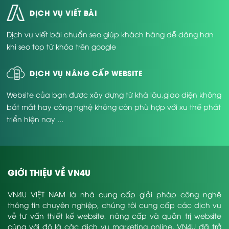
DỊCH VỤ VIẾT BÀI
Dịch vụ viết bài chuẩn seo giúp khách hàng dễ dàng hơn
khi seo top từ khóa trên google
DỊCH VỤ NÂNG CẤP WEBSITE
Website của bạn được xây dựng từ khá lâu,giao diện không
bắt mắt hay công nghệ không còn phù hợp với xu thế phát
triển hiện nay ...
GIỚI THIỆU VỀ VN4U
VN4U VIỆT NAM là nhà cung cấp giải pháp công nghệ
thông tin chuyên nghiệp, chúng tôi cung cấp các dịch vụ
về tư vấn thiết kế website, nâng cấp và quản trị website
cùng với đó là các dịch vụ marketing online. VN4U đã trở