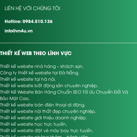
LIÊN HỆ VỚI CHÚNG TÔI
Hotline: 0984.510.136
info@vn4u.vn
THIẾT KẾ WEB THEO LĨNH VỰC
Thiết kế website nhà hàng – khách sạn
,
Công ty thiết kế website tại Đà Nẵng
,
Thiết kế website tại hà nội
,
Thiết kế website bất động sản chuyên nghiệp
,
Thiết Kế Website Bán Hàng Chuẩn SEO Tối Ưu Chuyển Đổi Và
Bảo Mật Cao
,
Thiết kế website bán điện thoại di động
,
Thiết kế website nội thất đẹp chuyên nghiệp
,
Thiết kế website giới thiệu doanh nghiệp
,
Thiết kế website học trực tuyến
,
Thiết kế website đặt vé máy bay trực tuyến
,
Thiết kế website phòng khám – bệnh viện
,