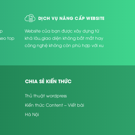
DỊCH VỤ NÂNG CẤP WEBSITE
úp
Website của bạn được xây dựng từ
seo top
khá lâu,giao diện không bắt mắt hay
công nghệ không còn phù hợp với xu
thế phát triển hiện nay ...
CHIA SẺ KIẾN THỨC
Thủ thuật wordpress
Kiến thức Content – Viết bài
Hà Nội