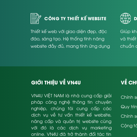
CÔNG TY THIẾT KẾ WEBSITE
D
Thiết kế web với giao diện đẹp, độc
Giúp kh
đáo, sáng tạo. Hệ thống tính năng
và thiế
website đầy đủ, mang tính ứng dụng
chuẩn 
cao và phù hợp với từng doanh
Website
nghiệp.
GIỚI THIỆU VỀ VN4U
VỀ CH
VN4U VIỆT NAM là nhà cung cấp giải
Chính s
pháp công nghệ thông tin chuyên
Quy trì
nghiệp, chúng tôi cung cấp các
dịch vụ về tư vấn thiết kế website,
Chính 
nâng cấp và quản trị website cùng
Cộng tá
với đó là các dịch vụ marketing
online. VN4U đã trở thành đối tác tin