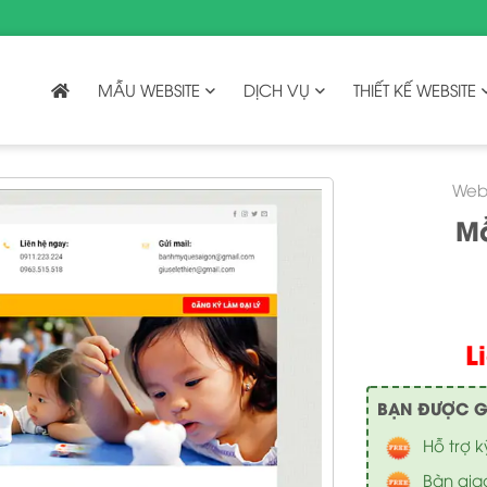
MẪU WEBSITE
DỊCH VỤ
THIẾT KẾ WEBSITE
Webs
Mẫ
L
BẠN ĐƯỢC GÌ 
Hỗ trợ k
Bàn gia