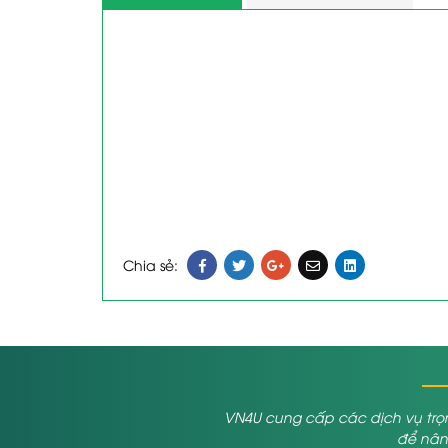
Chia sẻ:
VN4U cung cấp các dịch vụ trọn
để nâng