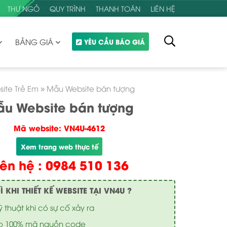
THƯ NGỎ
QUY TRÌNH
THANH TOÁN
LIÊN HỆ
BẢNG GIÁ
YÊU CẦU BÁO GIÁ
ite Trẻ Em
»
Mẫu Website bán tượng
u Website bán tượng
Mã website: VN4U-4612
Xem trang web thực tế
iên hệ : 0984 510 136
KHI THIẾT KẾ WEBSITE TẠI VN4U ?
ỹ thuật khi có sự cố xảy ra
o 100% mã nguồn code