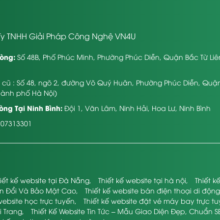
y TNHH Giải Pháp Công Nghệ VN4U
òng:
Số 48B, Phố Phúc Minh, Phường Phúc Diễn, Quận Bắc Từ Li
ỉ cũ : Số 48, ngõ 2, đường Võ Quý Huân, Phường Phúc Diễn, Quậ
hành phố Hà Nội)
ng Tại Ninh Bình:
Đội 1, Văn Lâm, Ninh Hải, Hoa Lư, Ninh Bình
107313301
iết kế website tại Đà Nẵng
,
Thiết kế website tại hà nội
,
Thiết 
ển Đổi Và Bảo Mật Cao
,
Thiết kế website bán điện thoại di động
website học trực tuyến
,
Thiết kế website đặt vé máy bay trực t
i Trang
,
Thiết Kế Website Tin Tức – Mẫu Giao Diện Đẹp, Chuẩn S