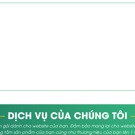
DỊCH VỤ CỦA CHÚNG TÔI
 gói dành cho website của bạn. Đảm bảo mang lại cho website củ
 tầm sản phẩm của bạn cũng như thương hiệu của bạn lên 1 vị 