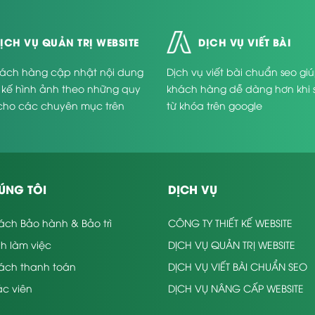
ỊCH VỤ QUẢN TRỊ WEBSITE
DỊCH VỤ VIẾT BÀI
ách hàng cập nhật nội dung
Dịch vụ viết bài chuẩn seo gi
t kế hình ảnh theo những quy
khách hàng dễ dàng hơn khi 
cho các chuyên mục trên
từ khóa trên google
.
ÚNG TÔI
DỊCH VỤ
ách Bảo hành & Bảo trì
CÔNG TY THIẾT KẾ WEBSITE
nh làm việc
DỊCH VỤ QUẢN TRỊ WEBSITE
sách thanh toán
DỊCH VỤ VIẾT BÀI CHUẨN SEO
c viên
DỊCH VỤ NÂNG CẤP WEBSITE