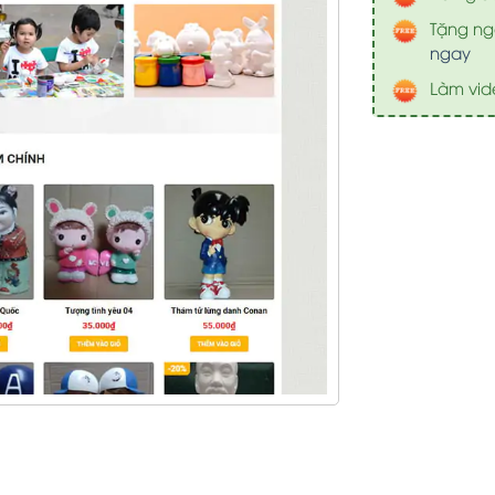
Tặng nga
ngay
Làm vid