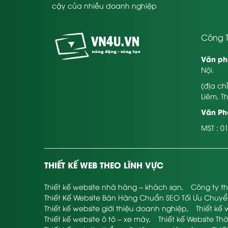
cậy của nhiều doanh nghiệp
Công T
Văn ph
Nội.
(địa ch
Liêm, T
Văn Phò
MST : 0
THIẾT KẾ WEB THEO LĨNH VỰC
Thiết kế website nhà hàng – khách sạn
,
Công ty th
Thiết Kế Website Bán Hàng Chuẩn SEO Tối Ưu Chuy
Thiết kế website giới thiệu doanh nghiệp
,
Thiết kế 
Thiết kế website ô tô – xe máy
,
Thiết kế Website Thờ