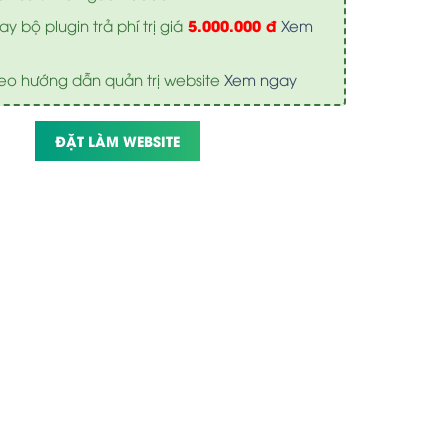
5.000.000 đ
y bộ plugin trả phí trị giá
Xem
eo hướng dẫn quản trị website
Xem ngay
ĐẶT LÀM WEBSITE