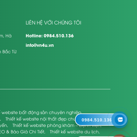
LIÊN HỆ VỚI CHÚNG TÔI
Hotline: 0984.510.136
êm, Hà
info@vn4u.vn
n Bắc Từ
kế website bất động sản chuyên nghiệp
,
,
Thiết kế website nội thất đẹp chuyên nghiệp
,
0984.510.136
uyến
,
Thiết kế website phòng khám – bệnh viện
,
EO & Báo Giá Chi Tiết
,
Thiết kế website du lịch
,