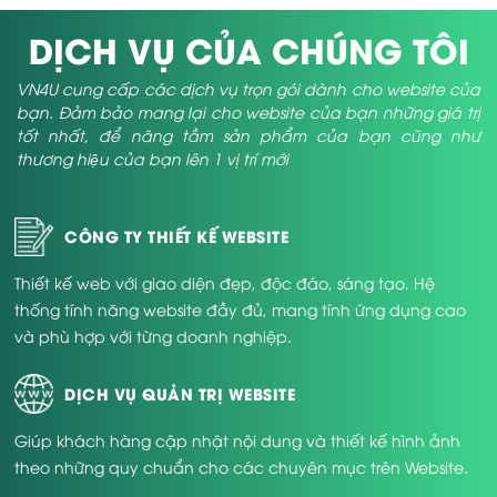
Điểm tốt của việc thiết kế web trong lĩnh vực
DỊCH VỤ CỦA CHÚNG TÔI
bất động sản
VN4U cung cấp các dịch vụ trọn gói dành cho website của
Sở dĩ việc
thiết kế web bđs
bước quan trọng & là khâu chủ
bạn. Đảm bảo mang lại cho website của bạn những giá trị
chốt đối với mọi Công ty cần vốn đầu tư bđs, người kinh
tốt nhất, để nâng tầm sản phẩm của bạn cũng như
doanh bđs là bởi công việc này mang tới rất nhiều lợi ích như:
thương hiệu của bạn lên 1 vị trí mới
Giúp các bạn Pr không giới hạn
Giúp cung cấp đầy đủ, chi tiết nhất về dự án bất động
sản qua hình ảnh, video,…
CÔNG TY THIẾT KẾ WEBSITE
Dễ tiếp cận quý khách hàng mọi lúc, mọi nơi.
Thiết kế web với giao diện đẹp, độc đáo, sáng tạo. Hệ
Quản trị dễ dàng, thông minh
thống tính năng website đầy đủ, mang tính ứng dụng cao
Kêu gọi đầu tư nhanh chóng.
và phù hợp với từng doanh nghiệp.
Những chức năng bán hàng được kết hợp
DỊCH VỤ QUẢN TRỊ WEBSITE
trên web
Giúp khách hàng cập nhật nội dung và thiết kế hình ảnh
Song song với những lợi ích mang lại nêu trên, tại công ty giải
theo những quy chuẩn cho các chuyên mục trên Website.
pháp công nghệ VN4U chúng tôi mang lại quý khách hàng