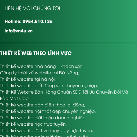
LIÊN HỆ VỚI CHÚNG TÔI
Hotline: 0984.510.136
info@vn4u.vn
THIẾT KẾ WEB THEO LĨNH VỰC
Thiết kế website nhà hàng – khách sạn
,
Công ty thiết kế website tại Đà Nẵng
,
Thiết kế website tại hà nội
,
Thiết kế website bất động sản chuyên nghiệp
,
Thiết Kế Website Bán Hàng Chuẩn SEO Tối Ưu Chuyển Đổi Và
Bảo Mật Cao
,
Thiết kế website bán điện thoại di động
,
Thiết kế website nội thất đẹp chuyên nghiệp
,
Thiết kế website giới thiệu doanh nghiệp
,
Thiết kế website học trực tuyến
,
Thiết kế website đặt vé máy bay trực tuyến
,
Thiết kế website phòng khám – bệnh viện
,