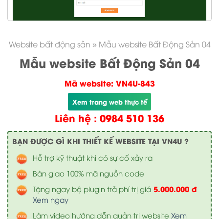
Website bất động sản
»
Mẫu website Bất Động Sản 04
Mẫu website Bất Động Sản 04
Mã website: VN4U-843
Xem trang web thực tế
Liên hệ : 0984 510 136
BẠN ĐƯỢC GÌ KHI THIẾT KẾ WEBSITE TẠI VN4U ?
Hỗ trợ kỹ thuật khi có sự cố xảy ra
Bàn giao 100% mã nguồn code
5.000.000 đ
Tặng ngay bộ plugin trả phí trị giá
Xem ngay
Làm video hướng dẫn quản trị website
Xem