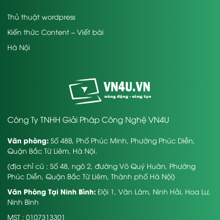
A-Z trong mọi việc. Từ tư vấn, chọn mẫu, thiết kế website theo
Thủ thuật wordpress
nguyện vọng, tư vấn quản trị quản lý web, chế độ bảo hành,
bảo trì, nâng cấp web nhanh, hiệu quả.
Kiến thức Content – Viết bài
Vậy, hãy để chúng tôi hỗ trợ Doanh nghiệp về
bất động
Hà Nội
sản
ngay hôm nay, nhằm cập nhật xu thế, quảng bá thương
hiệu, thu hút KH & tăng lợi nhuận kinh doanh
Công Ty TNHH Giải Pháp Công Nghệ VN4U
Văn phòng:
Số 48B, Phố Phúc Minh, Phường Phúc Diễn,
Quận Bắc Từ Liêm, Hà Nội.
(địa chỉ cũ : Số 48, ngõ 2, đường Võ Quý Huân, Phường
Phúc Diễn, Quận Bắc Từ Liêm, Thành phố Hà Nội)
Văn Phòng Tại Ninh Bình:
Đội 1, Văn Lâm, Ninh Hải, Hoa Lư,
Ninh Bình
MST : 0107313301