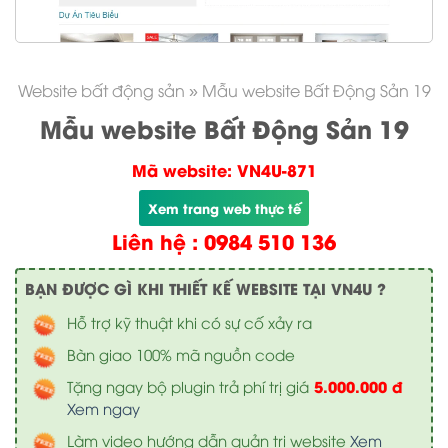
Website bất động sản
»
Mẫu website Bất Động Sản 19
Mẫu website Bất Động Sản 19
Mã website: VN4U-871
Xem trang web thực tế
Liên hệ : 0984 510 136
BẠN ĐƯỢC GÌ KHI THIẾT KẾ WEBSITE TẠI VN4U ?
Hỗ trợ kỹ thuật khi có sự cố xảy ra
Bàn giao 100% mã nguồn code
5.000.000 đ
Tặng ngay bộ plugin trả phí trị giá
Xem ngay
Làm video hướng dẫn quản trị website
Xem