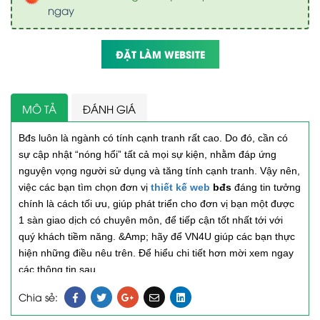
ngay
ĐẶT LÀM WEBSITE
MÔ TẢ
ĐÁNH GIÁ
Bđs luôn là ngành có tính cạnh tranh rất cao. Do đó, cần có
sự cập nhật “nóng hổi” tất cả mọi sự kiện, nhằm đáp ứng
nguyện vọng người sử dụng và tăng tính cạnh tranh. Vậy nên,
việc các bạn tìm chọn đơn vị
thiết kế web
bđs
đáng tin tưởng
chính là cách tối ưu, giúp phát triển cho đơn vị bạn một được
1 sàn giao dịch có chuyên môn, để tiếp cận tốt nhất tới với
quý khách tiềm năng. &Amp; hãy để VN4U giúp các bạn thực
hiện những điều nêu trên. Để hiểu chi tiết hơn mời xem ngay
các thông tin sau.
Chia sẻ:
Ưu điểm của việc thiết kế web bất động sản