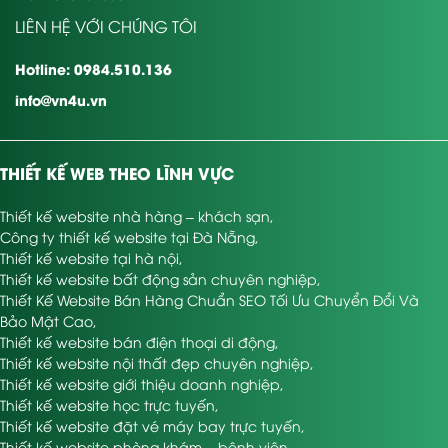
LIÊN HỆ VỚI CHÚNG TÔI
Hotline: 0984.510.136
info@vn4u.vn
THIẾT KẾ WEB THEO LĨNH VỰC
Thiết kế website nhà hàng – khách sạn
,
Công ty thiết kế website tại Đà Nẵng
,
Thiết kế website tại hà nội
,
Thiết kế website bất động sản chuyên nghiệp
,
Thiết Kế Website Bán Hàng Chuẩn SEO Tối Ưu Chuyển Đổi Và
Bảo Mật Cao
,
Thiết kế website bán điện thoại di động
,
Thiết kế website nội thất đẹp chuyên nghiệp
,
Thiết kế website giới thiệu doanh nghiệp
,
Thiết kế website học trực tuyến
,
Thiết kế website đặt vé máy bay trực tuyến
,
Thiết kế website phòng khám – bệnh viện
,