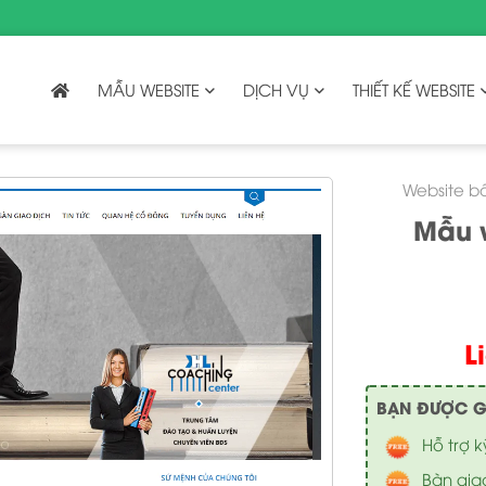
MẪU WEBSITE
DỊCH VỤ
THIẾT KẾ WEBSITE
Website b
Mẫu 
L
BẠN ĐƯỢC GÌ 
Hỗ trợ k
Bàn gia