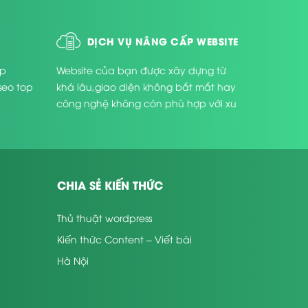
được tích hợp các chức năng sau:
DỊCH VỤ NÂNG CẤP WEBSITE
ức liên quan như hotline, địa chỉ những đối tác lớn
úp
Website của bạn được xây dựng từ
seo top
khá lâu,giao diện không bắt mắt hay
công nghệ không còn phù hợp với xu
thế phát triển hiện nay ...
 sóc khách hàng thiết
CHIA SẺ KIẾN THỨC
nhiều Doanh nghiệp thành lập trong lĩnh vực bđs.
Thủ thuật wordpress
hách có tiềm năng.
Kiến thức Content – Viết bài
dẫn về giá thành, lựa chọn mẫu
template bất động
Hà Nội