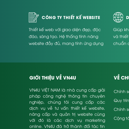
Thiết kế website bđs
giúp Cty rất dễ quản lý tr
Giúp đỡ hiển thị một cách tối ưu do được tích 
CÔNG TY THIẾT KẾ WEBSITE
D
Bán các kênh marketing nhanh nhất có chi phí 
Giúp Cty truyền tải một cách dễ dàng các hình 
Thiết kế web với giao diện đẹp, độc
Giúp kh
của Công ty.
đáo, sáng tạo. Hệ thống tính năng
và thiế
Có tính năng quản lý tin tức, những yêu cầu 
website đầy đủ, mang tính ứng dụng
chuẩn 
Cung cấp các phương thức tìm sản phẩm nha
cao và phù hợp với từng doanh
Website
nghiệp.
Dịch vụ của Doanh ngh
kế web bđs
GIỚI THIỆU VỀ VN4U
VỀ CH
VN4U là một trong số những
Cty thiết kế web bấ
VN4U VIỆT NAM là nhà cung cấp giải
Chính s
Tính tới thời điểm này, chúng tôi đang kinh doanh
pháp công nghệ thông tin chuyên
Quy trì
nghiệp, chúng tôi cung cấp các
Khi sử dụng những dịch vụ
thiết kế website bất 
dịch vụ về tư vấn thiết kế website,
Chính 
sản
, mức hỗ trợ & bảo hành,…Để tham khảo chi tiết 
nâng cấp và quản trị website cùng
Cộng tá
với đó là các dịch vụ marketing
online. VN4U đã trở thành đối tác tin