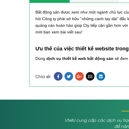
Bất động sản được xem như một ngành chủ lực của n
hỏi Công ty phải sở hữu “những cánh tay dài” đắc 
quảng cáo hoàn hảo giúp Cty tiếp cận gần hơn với 
mời bạn xem bài viết sau!
Ưu thế của việc thiết kế website tron
Dùng
dịch vụ thiết kế web bất động sản
sẽ đem 
Giúp tối ưu hóa chi phí marketing. Nếu như t
trên tivi, trên báo, đài, trên youtube, trang 
Chia sẻ:
giúp các bạn chạy quảng cáo ít tốn kém.
Giúp tiếp cận gần hơn với quý khách. Cũng giố
sẻ link trên diễn đàn. Cực kỳ thuận tiện, hoàn 
Giúp phát triển hình ảnh, bảo đảm đáng tin ch
do vậy rất dễ xây dựng lòng tin và sự tín nhiệ
VN4U cung cấp các dịch vụ trọn
Các chức năng bán hàng được tích h
để nâng