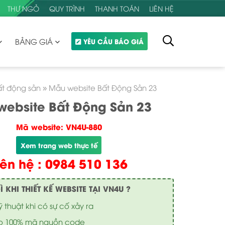
THƯ NGỎ
QUY TRÌNH
THANH TOÁN
LIÊN HỆ
BẢNG GIÁ
YÊU CẦU BÁO GIÁ
ất động sản
»
Mẫu website Bất Động Sản 23
website Bất Động Sản 23
Mã website: VN4U-880
Xem trang web thực tế
iên hệ : 0984 510 136
KHI THIẾT KẾ WEBSITE TẠI VN4U ?
ỹ thuật khi có sự cố xảy ra
o 100% mã nguồn code