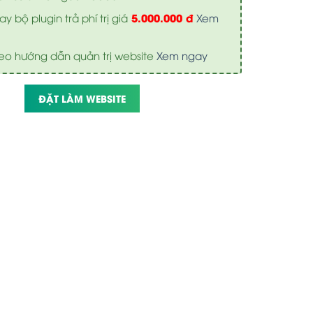
5.000.000 đ
y bộ plugin trả phí trị giá
Xem
eo hướng dẫn quản trị website
Xem ngay
ĐẶT LÀM WEBSITE