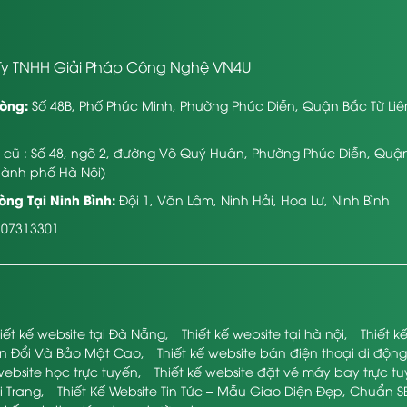
y TNHH Giải Pháp Công Nghệ VN4U
òng:
Số 48B, Phố Phúc Minh, Phường Phúc Diễn, Quận Bắc Từ Li
ỉ cũ : Số 48, ngõ 2, đường Võ Quý Huân, Phường Phúc Diễn, Quậ
hành phố Hà Nội)
ng Tại Ninh Bình:
Đội 1, Văn Lâm, Ninh Hải, Hoa Lư, Ninh Bình
107313301
iết kế website tại Đà Nẵng
,
Thiết kế website tại hà nội
,
Thiết 
ển Đổi Và Bảo Mật Cao
,
Thiết kế website bán điện thoại di động
website học trực tuyến
,
Thiết kế website đặt vé máy bay trực t
i Trang
,
Thiết Kế Website Tin Tức – Mẫu Giao Diện Đẹp, Chuẩn S