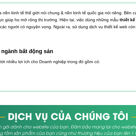
ền kinh tế thế giới nói chung & nền kinh tế quốc gia nói riêng. Bên c
lực giúp họ mở rộng thị trường. Hiện tại, việc dùng những mẫu
thiết k
các người có nguyện vọng. Ngoài ra, sử dụng dịch vụ thiết kế web còn
g ngành bất động sản
tới nhiều lợi ích cho Doanh nghiệp trong đó gồm có:
rước kia, những Doanh nghiệp bất động sản chỉ sử dụng tới những kênh
facebook thì hay việc dùng website để làm “gương mặt đại diện” đã trở nê
ng như các kênh tiếp thị khác, website sẽ đưa tên tuổi Doanh nghiệp 
toàn có thể thay thế các poster.
o Cty. 1 Website chính thức có chuyên môn có các mục rõ ràng sẽ mang
DỊCH VỤ CỦA CHÚNG TÔI
m.
 gói dành cho website của bạn. Đảm bảo mang lại cho website củ
ợp trên web
 tầm sản phẩm của bạn cũng như thương hiệu của bạn lên 1 vị 