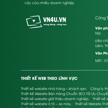
cậy của nhiều doanh nghiệp
Công T
Văn ph
Nội.
(địa ch
Liêm, T
Văn Phò
MST : 0
THIẾT KẾ WEB THEO LĨNH VỰC
Thiết kế website nhà hàng – khách sạn
,
Công ty th
Thiết Kế Website Bán Hàng Chuẩn SEO Tối Ưu Chuy
Thiết kế website giới thiệu doanh nghiệp
,
Thiết kế 
Thiết kế website ô tô – xe máy
,
Thiết kế Website Thờ