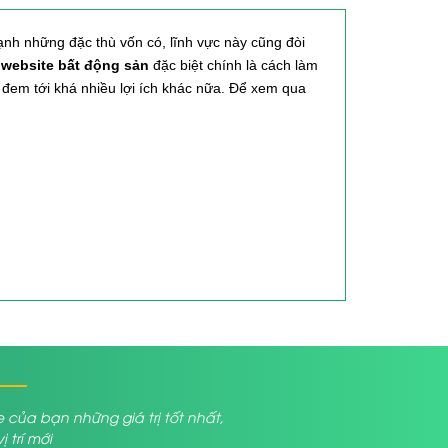
ạnh những đặc thù vốn có, lĩnh vực này cũng đòi
ế website bất động sản
đặc biệt chính là cách làm
 đem tới khá nhiều lợi ích khác nữa. Để xem qua
 marketing truyền thống rất tốn kém như marketing
n phổ biến hơn, bởi lẽ trang web là công cụ hữu ích
tới gần hơn với quý khách hàng bằng giải pháp chia
 tới ấn tượng, thiện chí ban đầu đối với quý khách
a bạn những giá trị tốt nhất,
trí mới