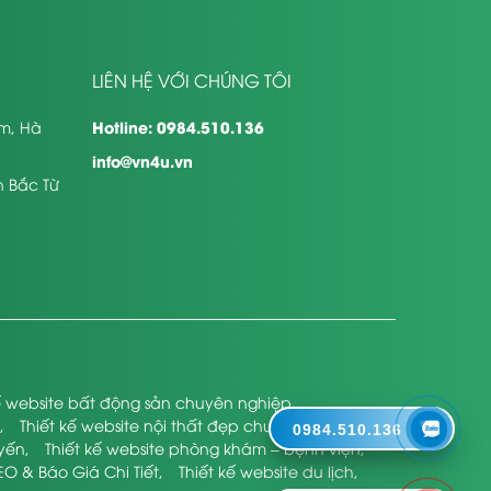
LIÊN HỆ VỚI CHÚNG TÔI
Hotline: 0984.510.136
êm, Hà
info@vn4u.vn
n Bắc Từ
kế website bất động sản chuyên nghiệp
,
,
Thiết kế website nội thất đẹp chuyên nghiệp
,
0984.510.136
uyến
,
Thiết kế website phòng khám – bệnh viện
,
EO & Báo Giá Chi Tiết
,
Thiết kế website du lịch
,