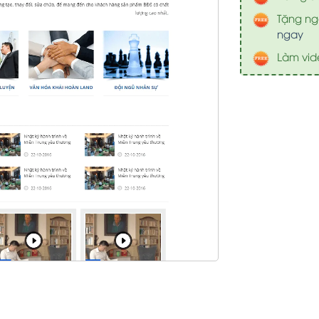
Tặng nga
ngay
Làm vid