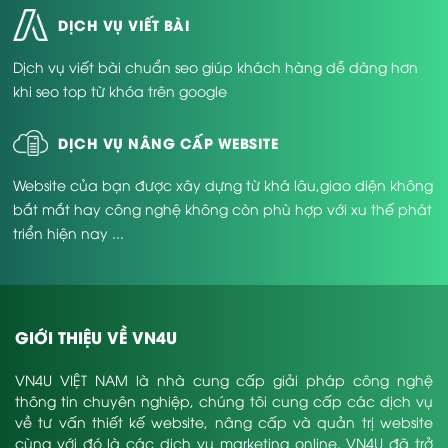
DỊCH VỤ VIẾT BÀI
Dịch vụ viết bài chuẩn seo giúp khách hàng dễ dàng hơn
khi seo top từ khóa trên google
DỊCH VỤ NÂNG CẤP WEBSITE
Website của bạn được xây dựng từ khá lâu,giao diện không
bắt mắt hay công nghệ không còn phù hợp với xu thế phát
triển hiện nay ...
GIỚI THIỆU VỀ VN4U
VN4U VIỆT NAM là nhà cung cấp giải pháp công nghệ
thông tin chuyên nghiệp, chúng tôi cung cấp các dịch vụ
về tư vấn thiết kế website, nâng cấp và quản trị website
cùng với đó là các dịch vụ marketing online. VN4U đã trở