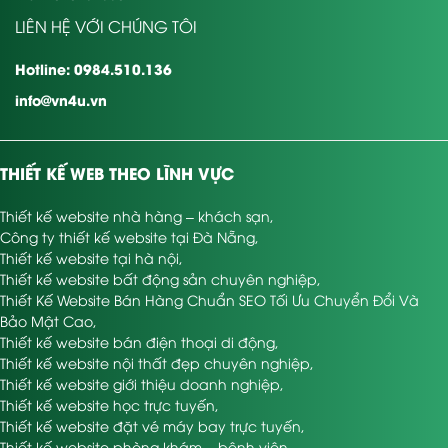
LIÊN HỆ VỚI CHÚNG TÔI
Hotline: 0984.510.136
info@vn4u.vn
THIẾT KẾ WEB THEO LĨNH VỰC
Thiết kế website nhà hàng – khách sạn
,
Công ty thiết kế website tại Đà Nẵng
,
Thiết kế website tại hà nội
,
Thiết kế website bất động sản chuyên nghiệp
,
Thiết Kế Website Bán Hàng Chuẩn SEO Tối Ưu Chuyển Đổi Và
Bảo Mật Cao
,
Thiết kế website bán điện thoại di động
,
Thiết kế website nội thất đẹp chuyên nghiệp
,
Thiết kế website giới thiệu doanh nghiệp
,
Thiết kế website học trực tuyến
,
Thiết kế website đặt vé máy bay trực tuyến
,
Thiết kế website phòng khám – bệnh viện
,