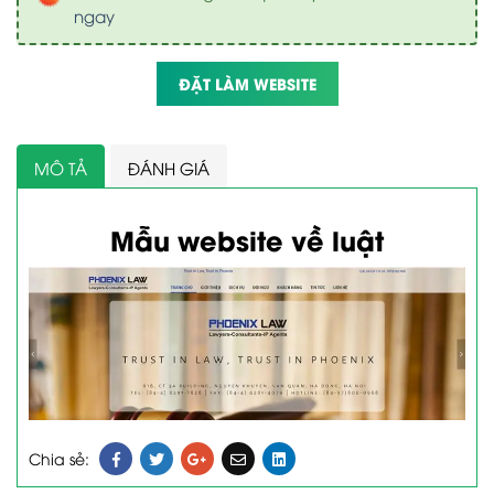
ngay
ĐẶT LÀM WEBSITE
MÔ TẢ
ĐÁNH GIÁ
Mẫu website về luật
Chia sẻ: