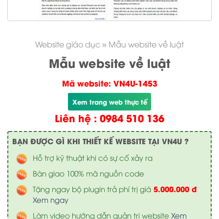
Website giáo dục
»
Mẫu website về luật
Mẫu website về luật
Mã website: VN4U-1453
Xem trang web thực tế
Liên hệ : 0984 510 136
BẠN ĐƯỢC GÌ KHI THIẾT KẾ WEBSITE TẠI VN4U ?
Hỗ trợ kỹ thuật khi có sự cố xảy ra
Bàn giao 100% mã nguồn code
5.000.000 đ
Tặng ngay bộ plugin trả phí trị giá
Xem ngay
Làm video hướng dẫn quản trị website
Xem