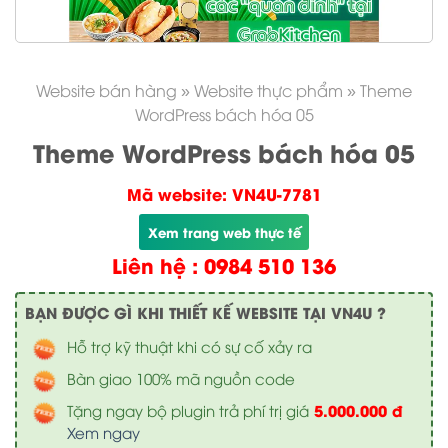
Website bán hàng
»
Website thực phẩm
»
Theme
WordPress bách hóa 05
Theme WordPress bách hóa 05
Mã website: VN4U-7781
Xem trang web thực tế
Liên hệ : 0984 510 136
BẠN ĐƯỢC GÌ KHI THIẾT KẾ WEBSITE TẠI VN4U ?
Hỗ trợ kỹ thuật khi có sự cố xảy ra
Bàn giao 100% mã nguồn code
5.000.000 đ
Tặng ngay bộ plugin trả phí trị giá
Xem ngay