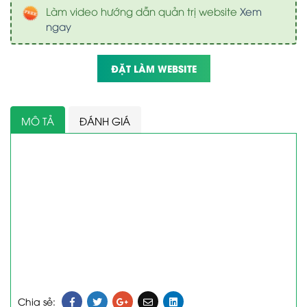
Làm video hướng dẫn quản trị website
Xem
ngay
ĐẶT LÀM WEBSITE
MÔ TẢ
ĐÁNH GIÁ
Chia sẻ: