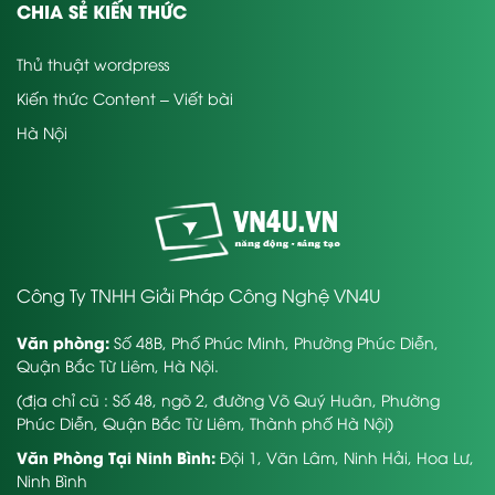
CHIA SẺ KIẾN THỨC
Thủ thuật wordpress
Kiến thức Content – Viết bài
Hà Nội
Công Ty TNHH Giải Pháp Công Nghệ VN4U
Văn phòng:
Số 48B, Phố Phúc Minh, Phường Phúc Diễn,
Quận Bắc Từ Liêm, Hà Nội.
(địa chỉ cũ : Số 48, ngõ 2, đường Võ Quý Huân, Phường
Phúc Diễn, Quận Bắc Từ Liêm, Thành phố Hà Nội)
Văn Phòng Tại Ninh Bình:
Đội 1, Văn Lâm, Ninh Hải, Hoa Lư,
Ninh Bình