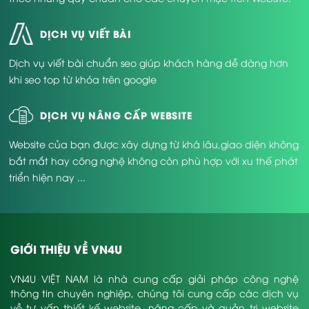
DỊCH VỤ VIẾT BÀI
Dịch vụ viết bài chuẩn seo giúp khách hàng dễ dàng hơn
khi seo top từ khóa trên google
DỊCH VỤ NÂNG CẤP WEBSITE
Website của bạn được xây dựng từ khá lâu,giao diện không
bắt mắt hay công nghệ không còn phù hợp với xu thế phát
triển hiện nay ...
GIỚI THIỆU VỀ VN4U
VN4U VIỆT NAM là nhà cung cấp giải pháp công nghệ
thông tin chuyên nghiệp, chúng tôi cung cấp các dịch vụ
về tư vấn thiết kế website, nâng cấp và quản trị website