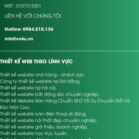
MST : 0107313301
LIÊN HỆ VỚI CHÚNG TÔI
Hotline: 0984.510.136
info@vn4u.vn
THIẾT KẾ WEB THEO LĨNH VỰC
Thiết kế website nhà hàng – khách sạn
,
Công ty thiết kế website tại Đà Nẵng
,
Thiết kế website tại hà nội
,
Thiết kế website bất động sản chuyên nghiệp
,
Thiết Kế Website Bán Hàng Chuẩn SEO Tối Ưu Chuyển Đổi Và
Bảo Mật Cao
,
Thiết kế website bán điện thoại di động
,
Thiết kế website nội thất đẹp chuyên nghiệp
,
Thiết kế website giới thiệu doanh nghiệp
,
Thiết kế website học trực tuyến
,