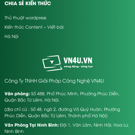
CHIA SẺ KIẾN THỨC
Thủ thuật wordpress
Kiến thức Content – Viết bài
Hà Nội
Công Ty TNHH Giải Pháp Công Nghệ VN4U
Văn phòng:
Số 48B, Phố Phúc Minh, Phường Phúc Diễn,
Quận Bắc Từ Liêm, Hà Nội.
(địa chỉ cũ : Số 48, ngõ 2, đường Võ Quý Huân, Phường
Phúc Diễn, Quận Bắc Từ Liêm, Thành phố Hà Nội)
Văn Phòng Tại Ninh Bình:
Đội 1, Văn Lâm, Ninh Hải, Hoa Lư,
Ninh Bình