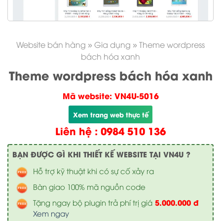
Website bán hàng
»
Gia dụng
»
Theme wordpress
bách hóa xanh
Theme wordpress bách hóa xanh
Mã website: VN4U-5016
Xem trang web thực tế
Liên hệ : 0984 510 136
BẠN ĐƯỢC GÌ KHI THIẾT KẾ WEBSITE TẠI VN4U ?
Hỗ trợ kỹ thuật khi có sự cố xảy ra
Bàn giao 100% mã nguồn code
5.000.000 đ
Tặng ngay bộ plugin trả phí trị giá
Xem ngay