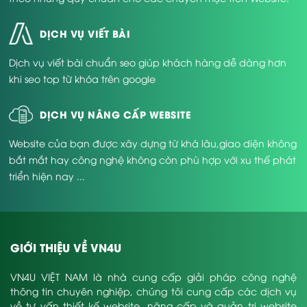
DỊCH VỤ VIẾT BÀI
Dịch vụ viết bài chuẩn seo giúp khách hàng dễ dàng hơn
khi seo top từ khóa trên google
DỊCH VỤ NÂNG CẤP WEBSITE
Website của bạn được xây dựng từ khá lâu,giao diện không
bắt mắt hay công nghệ không còn phù hợp với xu thế phát
triển hiện nay ...
GIỚI THIỆU VỀ VN4U
VN4U VIỆT NAM là nhà cung cấp giải pháp công nghệ
thông tin chuyên nghiệp, chúng tôi cung cấp các dịch vụ
về tư vấn thiết kế website, nâng cấp và quản trị website