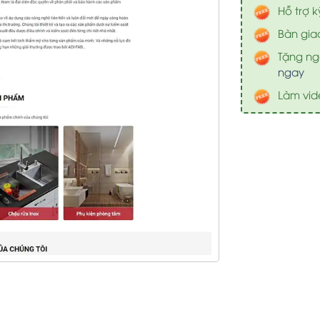
Hỗ trợ k
Bàn gia
Tặng nga
ngay
Làm vid