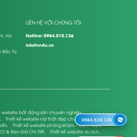
LIÊN HỆ VỚI CHÚNG TÔI
Hotline: 0984.510.136
êm, Hà
info@vn4u.vn
n Bắc Từ
kế website bất động sản chuyên nghiệp
,
,
Thiết kế website nội thất đẹp chuyên nghiệp
,
0984.510.136
uyến
,
Thiết kế website phòng khám – bệnh viện
,
EO & Báo Giá Chi Tiết
,
Thiết kế website du lịch
,