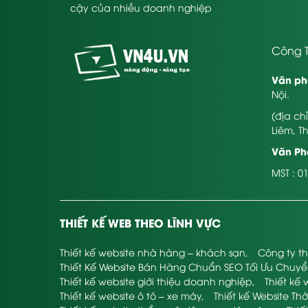
cậy của nhiều doanh nghiệp
Công T
Văn ph
Nội.
(địa ch
Liêm, T
Văn Phò
MST : 0
THIẾT KẾ WEB THEO LĨNH VỰC
Thiết kế website nhà hàng – khách sạn
,
Công ty th
Thiết Kế Website Bán Hàng Chuẩn SEO Tối Ưu Chuy
Thiết kế website giới thiệu doanh nghiệp
,
Thiết kế 
Thiết kế website ô tô – xe máy
,
Thiết kế Website Thờ