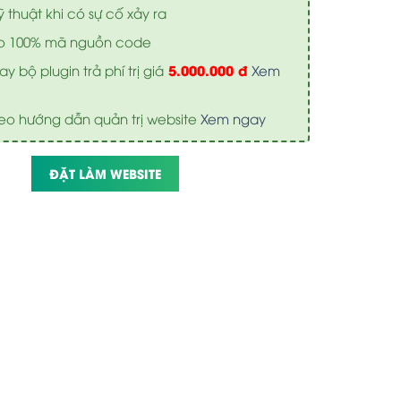
ỹ thuật khi có sự cố xảy ra
o 100% mã nguồn code
5.000.000 đ
y bộ plugin trả phí trị giá
Xem
eo hướng dẫn quản trị website
Xem ngay
ĐẶT LÀM WEBSITE