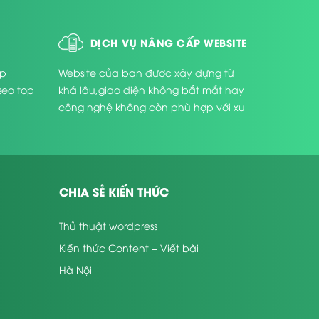
DỊCH VỤ NÂNG CẤP WEBSITE
úp
Website của bạn được xây dựng từ
seo top
khá lâu,giao diện không bắt mắt hay
công nghệ không còn phù hợp với xu
thế phát triển hiện nay ...
CHIA SẺ KIẾN THỨC
Thủ thuật wordpress
Kiến thức Content – Viết bài
Hà Nội