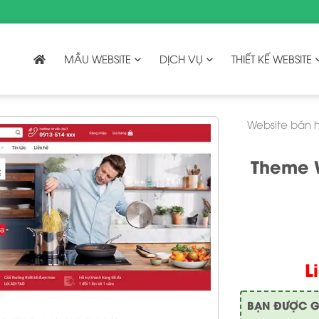
MẪU WEBSITE
DỊCH VỤ
THIẾT KẾ WEBSITE
Website bán 
Theme 
L
BẠN ĐƯỢC GÌ 