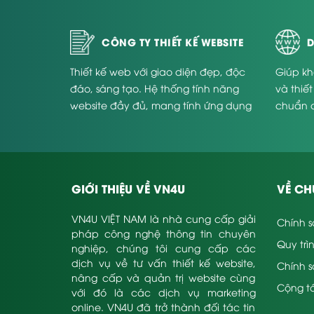
CÔNG TY THIẾT KẾ WEBSITE
D
Thiết kế web với giao diện đẹp, độc
Giúp kh
đáo, sáng tạo. Hệ thống tính năng
và thiế
website đầy đủ, mang tính ứng dụng
chuẩn 
cao và phù hợp với từng doanh
Website
nghiệp.
GIỚI THIỆU VỀ VN4U
VỀ CH
VN4U VIỆT NAM là nhà cung cấp giải
Chính s
pháp công nghệ thông tin chuyên
Quy trì
nghiệp, chúng tôi cung cấp các
dịch vụ về tư vấn thiết kế website,
Chính 
nâng cấp và quản trị website cùng
Cộng tá
với đó là các dịch vụ marketing
online. VN4U đã trở thành đối tác tin