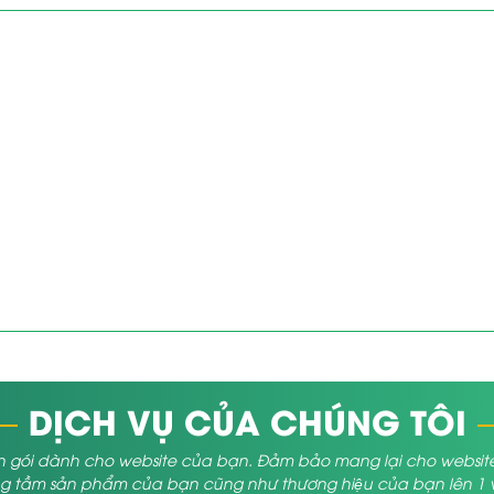
DỊCH VỤ CỦA CHÚNG TÔI
 gói dành cho website của bạn. Đảm bảo mang lại cho website củ
 tầm sản phẩm của bạn cũng như thương hiệu của bạn lên 1 vị 