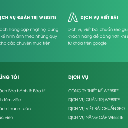
ỊCH VỤ QUẢN TRỊ WEBSITE
DỊCH VỤ VIẾT BÀI
ách hàng cập nhật nội dung
Dịch vụ viết bài chuẩn seo gi
t kế hình ảnh theo những quy
khách hàng dễ dàng hơn khi 
cho các chuyên mục trên
từ khóa trên google
.
ÚNG TÔI
DỊCH VỤ
ách Bảo hành & Bảo trì
CÔNG TY THIẾT KẾ WEBSITE
nh làm việc
DỊCH VỤ QUẢN TRỊ WEBSITE
sách thanh toán
DỊCH VỤ VIẾT BÀI CHUẨN SEO
c viên
DỊCH VỤ NÂNG CẤP WEBSITE