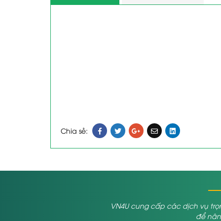
Chia sẻ:
VN4U cung cấp các dịch vụ trọn
để nâng