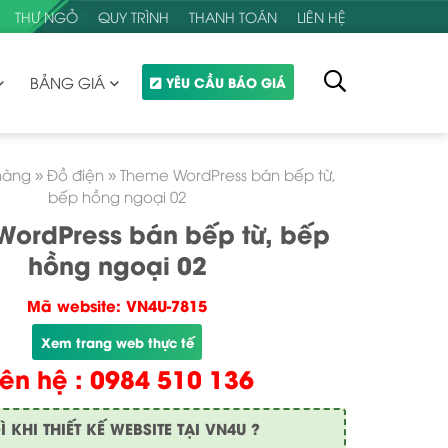
THƯ NGỎ
QUY TRÌNH
THANH TOÁN
LIÊN HỆ
BẢNG GIÁ
YÊU CẦU BÁO GIÁ
hàng
»
Đồ điện
»
Theme WordPress bán bếp từ,
bếp hồng ngoại 02
WordPress bán bếp từ, bếp
hồng ngoại 02
Mã website: VN4U-7815
Xem trang web thực tế
iên hệ : 0984 510 136
KHI THIẾT KẾ WEBSITE TẠI VN4U ?