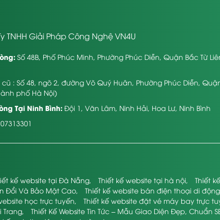
y TNHH Giải Pháp Công Nghệ VN4U
òng:
Số 48B, Phố Phúc Minh, Phường Phúc Diễn, Quận Bắc Từ Li
ỉ cũ : Số 48, ngõ 2, đường Võ Quý Huân, Phường Phúc Diễn, Quậ
hành phố Hà Nội)
ng Tại Ninh Bình:
Đội 1, Văn Lâm, Ninh Hải, Hoa Lư, Ninh Bình
107313301
iết kế website tại Đà Nẵng
,
Thiết kế website tại hà nội
,
Thiết 
ển Đổi Và Bảo Mật Cao
,
Thiết kế website bán điện thoại di động
website học trực tuyến
,
Thiết kế website đặt vé máy bay trực t
i Trang
,
Thiết Kế Website Tin Tức – Mẫu Giao Diện Đẹp, Chuẩn S