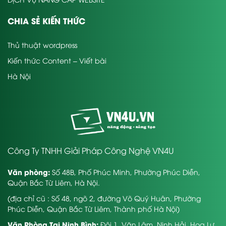
CHIA SẺ KIẾN THỨC
Thủ thuật wordpress
Kiến thức Content – Viết bài
Hà Nội
Công Ty TNHH Giải Pháp Công Nghệ VN4U
Văn phòng:
Số 48B, Phố Phúc Minh, Phường Phúc Diễn,
Quận Bắc Từ Liêm, Hà Nội.
(địa chỉ cũ : Số 48, ngõ 2, đường Võ Quý Huân, Phường
Phúc Diễn, Quận Bắc Từ Liêm, Thành phố Hà Nội)
Văn Phòng Tại Ninh Bình:
Đội 1, Văn Lâm, Ninh Hải, Hoa Lư,