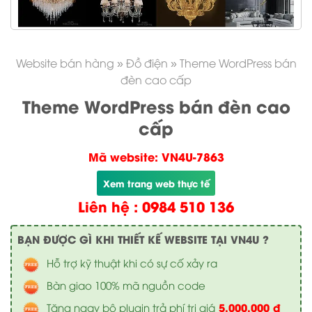
Website bán hàng
»
Đồ điện
»
Theme WordPress bán
đèn cao cấp
Theme WordPress bán đèn cao
cấp
Mã website: VN4U-7863
Xem trang web thực tế
Liên hệ : 0984 510 136
BẠN ĐƯỢC GÌ KHI THIẾT KẾ WEBSITE TẠI VN4U ?
Hỗ trợ kỹ thuật khi có sự cố xảy ra
Bàn giao 100% mã nguồn code
5.000.000 đ
Tặng ngay bộ plugin trả phí trị giá