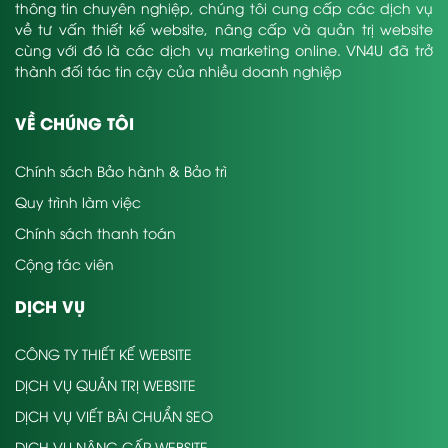
thông tin chuyên nghiệp, chúng tôi cung cấp các dịch vụ
về tư vấn thiết kế website, nâng cấp và quản trị website
cùng với đó là các dịch vụ marketing online. VN4U đã trở
thành đối tác tin cậy của nhiều doanh nghiệp
VỀ CHÚNG TÔI
Chính sách Bảo hành & Bảo trì
Quy trình làm việc
Chính sách thanh toán
Cộng tác viên
DỊCH VỤ
CÔNG TY THIẾT KẾ WEBSITE
DỊCH VỤ QUẢN TRỊ WEBSITE
DỊCH VỤ VIẾT BÀI CHUẨN SEO
DỊCH VỤ NÂNG CẤP WEBSITE