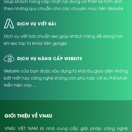
Giúp khách hàng cập nhật nội dung và thiết kế hình ảnh
theo những quy chuẩn cho các chuyên mục trên Website.
DỊCH VỤ VIẾT BÀI
Dịch vụ viết bài chuẩn seo giúp khách hàng dễ dàng hơn
khi seo top từ khóa trên google
DỊCH VỤ NÂNG CẤP WEBSITE
Website của bạn được xây dựng từ khá lâu,giao diện không
bắt mắt hay công nghệ không còn phù hợp với xu thế phát
triển hiện nay ...
GIỚI THIỆU VỀ VN4U
VN4U VIỆT NAM là nhà cung cấp giải pháp công nghệ