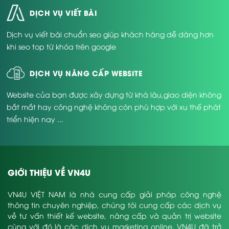
DỊCH VỤ VIẾT BÀI
Dịch vụ viết bài chuẩn seo giúp khách hàng dễ dàng hơn
khi seo top từ khóa trên google
DỊCH VỤ NÂNG CẤP WEBSITE
Website của bạn được xây dựng từ khá lâu,giao diện không
bắt mắt hay công nghệ không còn phù hợp với xu thế phát
triển hiện nay ...
GIỚI THIỆU VỀ VN4U
VN4U VIỆT NAM là nhà cung cấp giải pháp công nghệ
thông tin chuyên nghiệp, chúng tôi cung cấp các dịch vụ
về tư vấn thiết kế website, nâng cấp và quản trị website
cùng với đó là các dịch vụ marketing online. VN4U đã trở