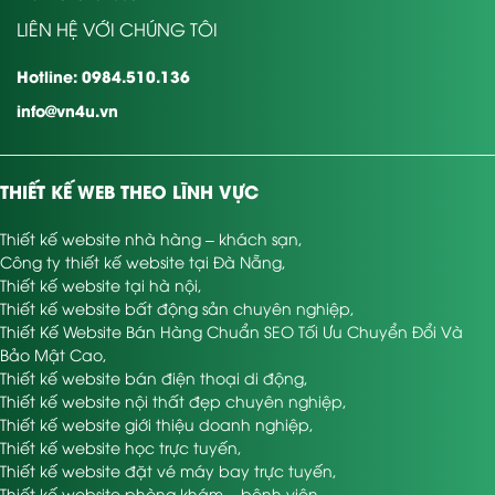
LIÊN HỆ VỚI CHÚNG TÔI
Hotline: 0984.510.136
info@vn4u.vn
THIẾT KẾ WEB THEO LĨNH VỰC
Thiết kế website nhà hàng – khách sạn
,
Công ty thiết kế website tại Đà Nẵng
,
Thiết kế website tại hà nội
,
Thiết kế website bất động sản chuyên nghiệp
,
Thiết Kế Website Bán Hàng Chuẩn SEO Tối Ưu Chuyển Đổi Và
Bảo Mật Cao
,
Thiết kế website bán điện thoại di động
,
Thiết kế website nội thất đẹp chuyên nghiệp
,
Thiết kế website giới thiệu doanh nghiệp
,
Thiết kế website học trực tuyến
,
Thiết kế website đặt vé máy bay trực tuyến
,
Thiết kế website phòng khám – bệnh viện
,