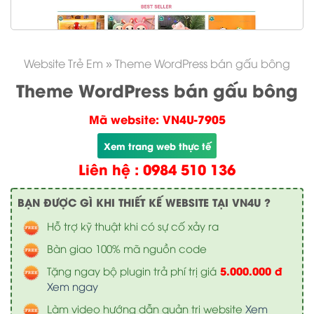
Website Trẻ Em
»
Theme WordPress bán gấu bông
Theme WordPress bán gấu bông
Mã website: VN4U-7905
Xem trang web thực tế
Liên hệ : 0984 510 136
BẠN ĐƯỢC GÌ KHI THIẾT KẾ WEBSITE TẠI VN4U ?
Hỗ trợ kỹ thuật khi có sự cố xảy ra
Bàn giao 100% mã nguồn code
5.000.000 đ
Tặng ngay bộ plugin trả phí trị giá
Xem ngay
Làm video hướng dẫn quản trị website
Xem