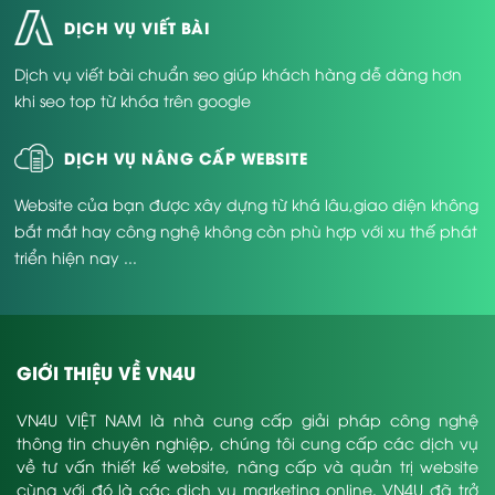
DỊCH VỤ VIẾT BÀI
phần lớn người sử dụng mạng đều
cảm nhận một đơn vị không có web
Dịch vụ viết bài chuẩn seo giúp khách hàng dễ dàng hơn
chính thức thì sẽ ít tin cậy. Thậm chí
khi seo top từ khóa trên google
họ có thể nghi ngờ về năng lực của
Doanh nghiệp & nhận thấy quy mô
DỊCH VỤ NÂNG CẤP WEBSITE
khá chật.
Website của bạn được xây dựng từ khá lâu,giao diện không
làm website nội thất là bắt kịp với xu
bắt mắt hay công nghệ không còn phù hợp với xu thế phát
hướng thời đại công nghệ 4.0. Khi
triển hiện nay ...
mà nhà nhà dùng điện thoại & người
người dùng mạng thì việc mua sắm
& tìm kiếm Cty nội thất trực tuyến là
GIỚI THIỆU VỀ VN4U
điều rất phổ biến.
VN4U VIỆT NAM là nhà cung cấp giải pháp công nghệ
Giúp những ra đời mua kinh doanh,
thông tin chuyên nghiệp, chúng tôi cung cấp các dịch vụ
tư vấn & thanh toán diễn ra nhanh.
về tư vấn thiết kế website, nâng cấp và quản trị website
Đồng thời Công ty có thể thuận lợi
cùng với đó là các dịch vụ marketing online. VN4U đã trở