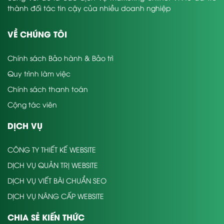
thành đối tác tin cậy của nhiều doanh nghiệp
trò vấn đề với quý khách mà không
cần phải gặp mặt trực tiếp.
VỀ CHÚNG TÔI
Có thể bán đầy đủ thông tin về nội
thất thông vừa qua web chính thức
Chính sách Bảo hành & Bảo trì
của Cty hoặc Doanh nghiệp để quý
Quy trình làm việc
khách hàng tìm hiểu.
Chính sách thanh toán
Dịch vụ thiết kế website nội thất VN4U.
Cộng tác viên
Xem Ở Đây
DỊCH VỤ
các tiêu chí công ty giải
CÔNG TY THIẾT KẾ WEBSITE
pháp công nghệ VN4U cam
DỊCH VỤ QUẢN TRỊ WEBSITE
kết khi làm web nội thất
DỊCH VỤ VIẾT BÀI CHUẨN SEO
DỊCH VỤ NÂNG CẤP WEBSITE
giao diện web nội thất
đẹp mắt,
đặc sắc và thu hút
CHIA SẺ KIẾN THỨC