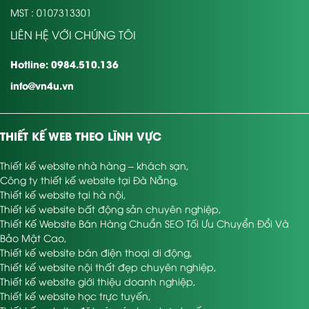
MST : 0107313301
LIÊN HỆ VỚI CHÚNG TÔI
Hotline: 0984.510.136
info@vn4u.vn
THIẾT KẾ WEB THEO LĨNH VỰC
Thiết kế website nhà hàng – khách sạn
,
Công ty thiết kế website tại Đà Nẵng
,
Thiết kế website tại hà nội
,
Thiết kế website bất động sản chuyên nghiệp
,
Thiết Kế Website Bán Hàng Chuẩn SEO Tối Ưu Chuyển Đổi Và
Bảo Mật Cao
,
Thiết kế website bán điện thoại di động
,
Thiết kế website nội thất đẹp chuyên nghiệp
,
Thiết kế website giới thiệu doanh nghiệp
,
Thiết kế website học trực tuyến
,