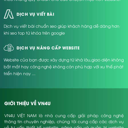
DỊCH VỤ VIẾT BÀI
Dịch vụ viết bài chuẩn seo giúp khách hàng dễ dàng hơn
khi seo top từ khóa trên google
DỊCH VỤ NÂNG CẤP WEBSITE
Website của bạn được xây dựng từ khá lâu,giao diện không
bắt mắt hay công nghệ không còn phù hợp với xu thế phát
triển hiện nay ...
GIỚI THIỆU VỀ VN4U
VN4U VIỆT NAM là nhà cung cấp giải pháp công nghệ
thông tin chuyên nghiệp, chúng tôi cung cấp các dịch vụ
về tư vấn thiết kế website, nâng cấp và quản trị website