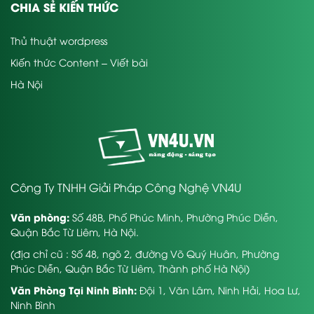
CHIA SẺ KIẾN THỨC
Thủ thuật wordpress
Kiến thức Content – Viết bài
Hà Nội
Công Ty TNHH Giải Pháp Công Nghệ VN4U
Văn phòng:
Số 48B, Phố Phúc Minh, Phường Phúc Diễn,
Quận Bắc Từ Liêm, Hà Nội.
(địa chỉ cũ : Số 48, ngõ 2, đường Võ Quý Huân, Phường
Phúc Diễn, Quận Bắc Từ Liêm, Thành phố Hà Nội)
Văn Phòng Tại Ninh Bình:
Đội 1, Văn Lâm, Ninh Hải, Hoa Lư,
Ninh Bình