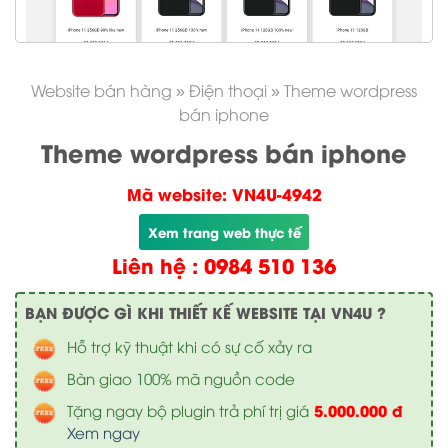
Website bán hàng
»
Điện thoại
»
Theme wordpress
bán iphone
Theme wordpress bán iphone
Mã website: VN4U-4942
Xem trang web thực tế
Liên hệ : 0984 510 136
BẠN ĐƯỢC GÌ KHI THIẾT KẾ WEBSITE TẠI VN4U ?
Hỗ trợ kỹ thuật khi có sự cố xảy ra
Bàn giao 100% mã nguồn code
5.000.000 đ
Tặng ngay bộ plugin trả phí trị giá
Xem ngay