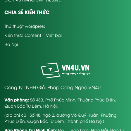
CHIA SẺ KIẾN THỨC
Thủ thuật wordpress
Kiến thức Content – Viết bài
Hà Nội
Công Ty TNHH Giải Pháp Công Nghệ VN4U
Văn phòng:
Số 48B, Phố Phúc Minh, Phường Phúc Diễn,
Quận Bắc Từ Liêm, Hà Nội.
(địa chỉ cũ : Số 48, ngõ 2, đường Võ Quý Huân, Phường
Phúc Diễn, Quận Bắc Từ Liêm, Thành phố Hà Nội)
Văn Phòng Tại Ninh Bình:
Đội 1, Văn Lâm, Ninh Hải, Hoa Lư,