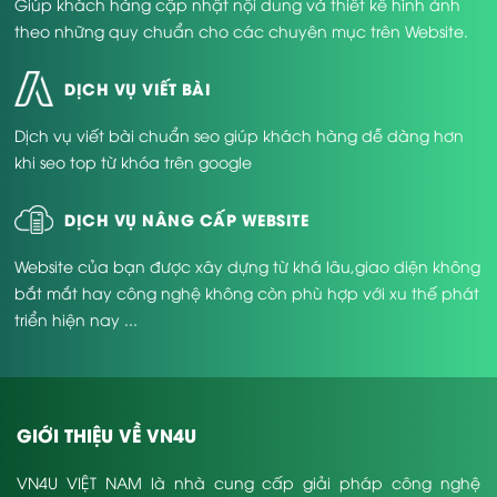
Giúp khách hàng cập nhật nội dung và thiết kế hình ảnh
theo những quy chuẩn cho các chuyên mục trên Website.
DỊCH VỤ VIẾT BÀI
Dịch vụ viết bài chuẩn seo giúp khách hàng dễ dàng hơn
khi seo top từ khóa trên google
DỊCH VỤ NÂNG CẤP WEBSITE
Website của bạn được xây dựng từ khá lâu,giao diện không
bắt mắt hay công nghệ không còn phù hợp với xu thế phát
triển hiện nay ...
GIỚI THIỆU VỀ VN4U
VN4U VIỆT NAM là nhà cung cấp giải pháp công nghệ