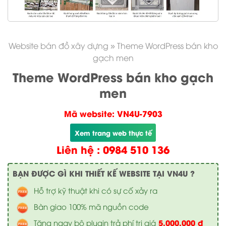
Website bán đồ xây dựng
»
Theme WordPress bán kho
gạch men
Theme WordPress bán kho gạch
men
Mã website: VN4U-7903
Xem trang web thực tế
Liên hệ : 0984 510 136
BẠN ĐƯỢC GÌ KHI THIẾT KẾ WEBSITE TẠI VN4U ?
Hỗ trợ kỹ thuật khi có sự cố xảy ra
Bàn giao 100% mã nguồn code
5.000.000 đ
Tặng ngay bộ plugin trả phí trị giá