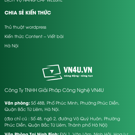
CHIA SẺ KIẾN THỨC
Thủ thuật wordpress
Kiến thức Content – Viết bài
Hà Nội
Công Ty TNHH Giải Pháp Công Nghệ VN4U
Văn phòng:
Số 48B, Phố Phúc Minh, Phường Phúc Diễn,
Quận Bắc Từ Liêm, Hà Nội.
(địa chỉ cũ : Số 48, ngõ 2, đường Võ Quý Huân, Phường
Phúc Diễn, Quận Bắc Từ Liêm, Thành phố Hà Nội)
Văn Phòng Tại Ninh Bình:
Đội 1, Văn Lâm, Ninh Hải, Hoa Lư,