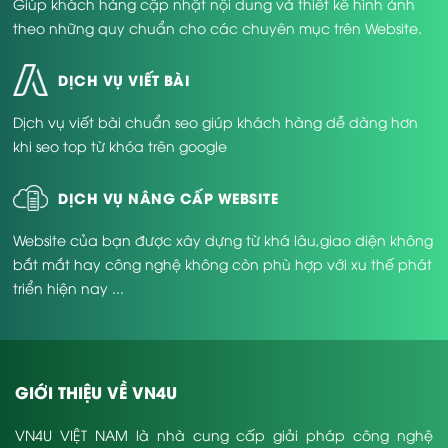
Giúp khách hàng cập nhật nội dung và thiết kế hình ảnh
theo những quy chuẩn cho các chuyên mục trên Website.
DỊCH VỤ VIẾT BÀI
Dịch vụ viết bài chuẩn seo giúp khách hàng dễ dàng hơn
khi seo top từ khóa trên google
DỊCH VỤ NÂNG CẤP WEBSITE
Website của bạn được xây dựng từ khá lâu,giao diện không
bắt mắt hay công nghệ không còn phù hợp với xu thế phát
triển hiện nay ...
GIỚI THIỆU VỀ VN4U
VN4U VIỆT NAM là nhà cung cấp giải pháp công nghệ