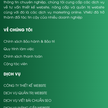
thông tin chuyên nghiệp, chúng tôi cung cấp các dịch vụ
về tư vấn thiết kế website, nâng cấp và quản trị website
cùng với đó là các dịch vụ marketing online. VN4U đã trở
thành đối tác tin cậy của nhiều doanh nghiệp
VỀ CHÚNG TÔI
Chính sách Bảo hành & Bảo trì
Quy trình làm việc
Chính sách thanh toán
Cộng tác viên
DỊCH VỤ
CÔNG TY THIẾT KẾ WEBSITE
DỊCH VỤ QUẢN TRỊ WEBSITE
DỊCH VỤ VIẾT BÀI CHUẨN SEO
DỊCH VỤ NÂNG CẤP WEBSITE