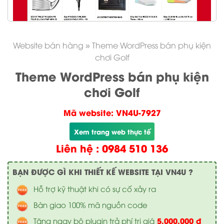
Website bán hàng
»
Theme WordPress bán phụ kiện
chơi Golf
Theme WordPress bán phụ kiện
chơi Golf
Mã website: VN4U-7927
Xem trang web thực tế
Liên hệ : 0984 510 136
BẠN ĐƯỢC GÌ KHI THIẾT KẾ WEBSITE TẠI VN4U ?
Hỗ trợ kỹ thuật khi có sự cố xảy ra
Bàn giao 100% mã nguồn code
5.000.000 đ
Tặng ngay bộ plugin trả phí trị giá