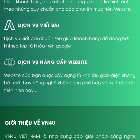
Giúp khách hàng cập nhật nội dung và thiết kế hình ảnh
theo những quy chuẩn cho các chuyên mục trên Website.
DỊCH VỤ VIẾT BÀI
Dịch vụ viết bài chuẩn seo giúp khách hàng dễ dàng hơn
khi seo top từ khóa trên google
DỊCH VỤ NÂNG CẤP WEBSITE
Website của bạn được xây dựng từ khá lâu,giao diện không
bắt mắt hay công nghệ không còn phù hợp với xu thế phát
triển hiện nay ...
GIỚI THIỆU VỀ VN4U
VN4U VIỆT NAM là nhà cung cấp giải pháp công nghệ