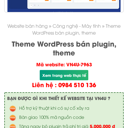
Website bán hàng
»
Công nghệ - Máy tính
»
Theme
WordPress bán plugin, theme
Theme WordPress bán plugin,
theme
Mã website: VN4U-7963
Xem trang web thực tế
Liên hệ : 0984 510 136
BẠN ĐƯỢC GÌ KHI THIẾT KẾ WEBSITE TẠI VN4U ?
Hỗ trợ kỹ thuật khi có sự cố xảy ra
Bàn giao 100% mã nguồn code
5.000.000 đ
Tặng ngay bộ plugin trả phí trị giá