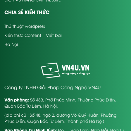
CHIA SẺ KIẾN THỨC
Thủ thuật wordpress
Kiến thức Content – Viết bài
Hà Nội
Công Ty TNHH Giải Pháp Công Nghệ VN4U
Văn phòng:
Số 48B, Phố Phúc Minh, Phường Phúc Diễn,
Quận Bắc Từ Liêm, Hà Nội.
(địa chỉ cũ : Số 48, ngõ 2, đường Võ Quý Huân, Phường
Phúc Diễn, Quận Bắc Từ Liêm, Thành phố Hà Nội)
Văn Phòng Tại Ninh Bình:
Đội 1, Văn Lâm, Ninh Hải, Hoa Lư,