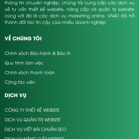
thông tin chuyên nghiệp, chúng tôi cung cấp các dịch vụ
về tư vấn thiết kế website, nâng cấp và quản trị website
cùng với đó là các dịch vụ marketing online. VN4U đã trở
thành đối tác tin cậy của nhiều doanh nghiệp
VỀ CHÚNG TÔI
Chính sách Bảo hành & Bảo trì
Quy trình làm việc
Chính sách thanh toán
Cộng tác viên
DỊCH VỤ
CÔNG TY THIẾT KẾ WEBSITE
DỊCH VỤ QUẢN TRỊ WEBSITE
DỊCH VỤ VIẾT BÀI CHUẨN SEO
DỊCH VỤ NÂNG CẤP WEBSITE