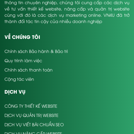
thông tin chuyên nghiệp, chúng tôi cung cấp các dịch vụ
về tư vấn thiết kế website, nâng cấp và quản trị website
cùng với đó là các dịch vụ marketing online. VN4U đã trở
thành đối tác tin cậy của nhiều doanh nghiệp
VỀ CHÚNG TÔI
Chính sách Bảo hành & Bảo trì
Quy trình làm việc
Chính sách thanh toán
Cộng tác viên
DỊCH VỤ
CÔNG TY THIẾT KẾ WEBSITE
DỊCH VỤ QUẢN TRỊ WEBSITE
DỊCH VỤ VIẾT BÀI CHUẨN SEO
DỊCH VỤ NÂNG CẤP WEBSITE