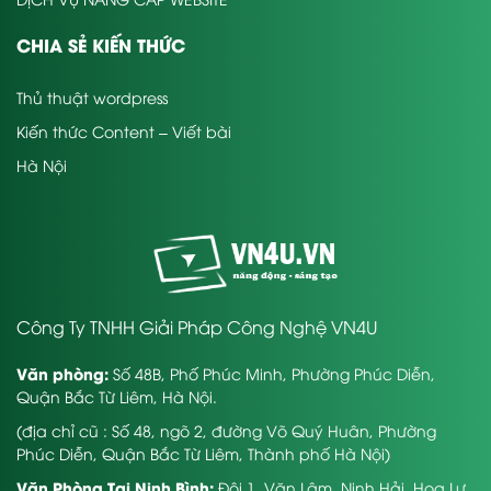
CHIA SẺ KIẾN THỨC
Thủ thuật wordpress
Kiến thức Content – Viết bài
Hà Nội
Công Ty TNHH Giải Pháp Công Nghệ VN4U
Văn phòng:
Số 48B, Phố Phúc Minh, Phường Phúc Diễn,
Quận Bắc Từ Liêm, Hà Nội.
(địa chỉ cũ : Số 48, ngõ 2, đường Võ Quý Huân, Phường
Phúc Diễn, Quận Bắc Từ Liêm, Thành phố Hà Nội)
Văn Phòng Tại Ninh Bình:
Đội 1, Văn Lâm, Ninh Hải, Hoa Lư,