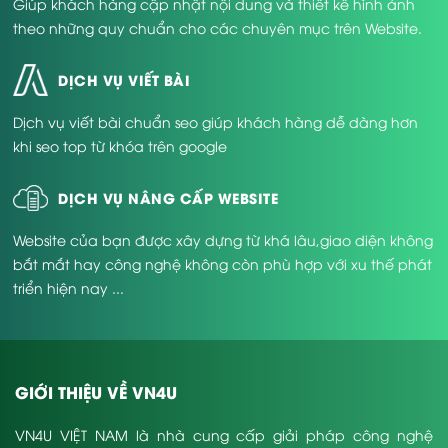
Giúp khách hàng cập nhật nội dung và thiết kế hình ảnh
theo những quy chuẩn cho các chuyên mục trên Website.
DỊCH VỤ VIẾT BÀI
Dịch vụ viết bài chuẩn seo giúp khách hàng dễ dàng hơn
khi seo top từ khóa trên google
DỊCH VỤ NÂNG CẤP WEBSITE
Website của bạn được xây dựng từ khá lâu,giao diện không
bắt mắt hay công nghệ không còn phù hợp với xu thế phát
triển hiện nay ...
GIỚI THIỆU VỀ VN4U
VN4U VIỆT NAM là nhà cung cấp giải pháp công nghệ