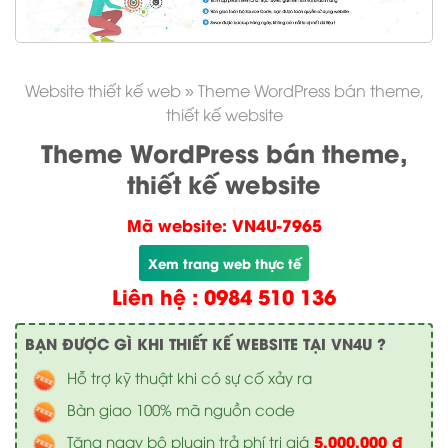
Website thiết kế web
»
Theme WordPress bán theme,
thiết kế website
Theme WordPress bán theme,
thiết kế website
Mã website: VN4U-7965
Xem trang web thực tế
Liên hệ : 0984 510 136
BẠN ĐƯỢC GÌ KHI THIẾT KẾ WEBSITE TẠI VN4U ?
Hỗ trợ kỹ thuật khi có sự cố xảy ra
Bàn giao 100% mã nguồn code
5.000.000 đ
Tặng ngay bộ plugin trả phí trị giá